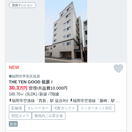
賃貸マンション
NEW
福岡市早良区祖原
THE TEN GOOD 祖原Ⅰ
30.3
万円
管理/共益費10,000円
100.70㎡ (3LDK) /新築 /7階建
福岡市空港線「西新」駅 徒歩9分
福岡市空港線「藤崎」駅 徒歩9分
駐輪場
エレベーター
宅配ボックス
インターネット対応
防犯カメラ
敷地内ごみ置き場
新築