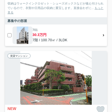
収納はウォークインクロゼット・シューズボックスなどが備え付けられ
ているので、衣類や日用品の収納に重宝します。直接会わずに...
もっと
見る
募集中の部屋
701
30.3万円
7階 / 100.70㎡ / 3LDK
賃貸マンション
NEW