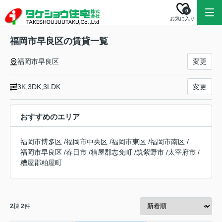
0
お気に入り
福岡市早良区の賃貸一覧
福岡市早良区
変更
3K,3DK,3LDK
変更
おすすめのエリア
福岡市博多区
/
福岡市中央区
/
福岡市東区
/
福岡市南区
/
福岡市早良区
/
春日市
/
糟屋郡志免町
/
筑紫野市
/
太宰府市
/
糟屋郡粕屋町
2
棟
2
件