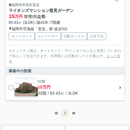
福岡市早良区室見
ライオンズマンション室見ガーデン
15
万円
管理/共益費-
83.43㎡ (3LDK) /築41年 /7階建
福岡市空港線「室見」駅 徒歩5分
オートロック
エレベーター
宅配ボックス
公共下水
セキュリティ面は、オートロック・TVインターホンなど充実しているの
で安心して生活できます。共用部には宅配ボックスが備え付...
もっと見
る
募集中の部屋
02階
15万円
02階 / 83.43㎡ / 3LDK
1