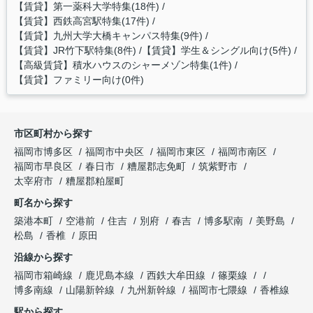
【賃貸】第一薬科大学特集(18件)
【賃貸】西鉄高宮駅特集(17件)
【賃貸】九州大学大橋キャンパス特集(9件)
【賃貸】JR竹下駅特集(8件)
【賃貸】学生＆シングル向け(5件)
【高級賃貸】積水ハウスのシャーメゾン特集(1件)
【賃貸】ファミリー向け(0件)
市区町村から探す
福岡市博多区
福岡市中央区
福岡市東区
福岡市南区
福岡市早良区
春日市
糟屋郡志免町
筑紫野市
太宰府市
糟屋郡粕屋町
町名から探す
築港本町
空港前
住吉
別府
春吉
博多駅南
美野島
松島
香椎
原田
沿線から探す
福岡市箱崎線
鹿児島本線
西鉄大牟田線
篠栗線
博多南線
山陽新幹線
九州新幹線
福岡市七隈線
香椎線
駅から探す