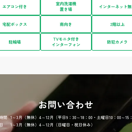
室内洗濯機
エアコン付き
インターネット無
置き場
宅配ボックス
南向き
2階以上
TVモニタ付き
駐輪場
防犯カメラ
インターフォン
お問い合わせ
時間
1～3月（無休）4～12月（平日9：30～18：00・土曜日10：00～15：
日
1～3月（無休）4～12月（日曜日・祝日休み）