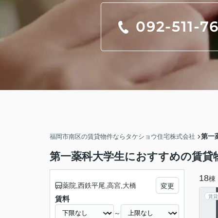
092-511-7
第一
福岡市南区の賃貸物件ならタケショウ住宅株式会社
第一薬科大学生におすすめの賃貸
18
棟
薬院,西鉄平尾,高宮,大橋
変更
賃貸
賃料
～