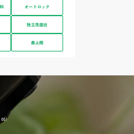
料
オートロック
独立洗面台
最上階
00）