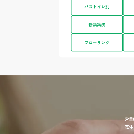
バストイレ別
新築築浅
フローリング
営業
定休