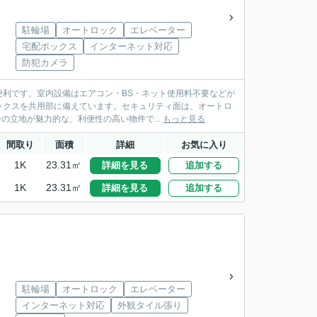
駐輪場
オートロック
エレベーター
宅配ボックス
インターネット対応
防犯カメラ
利です。室内設備はエアコン・BS・ネット使用料不要などが
ックスを共用部に備えています。セキュリティ面は、オートロ
の立地が魅力的な、利便性の高い物件で...
もっと見る
間取り
面積
詳細
お気に入り
1K
23.31㎡
詳細を見る
追加する
1K
23.31㎡
詳細を見る
追加する
駐輪場
オートロック
エレベーター
インターネット対応
外観タイル張り