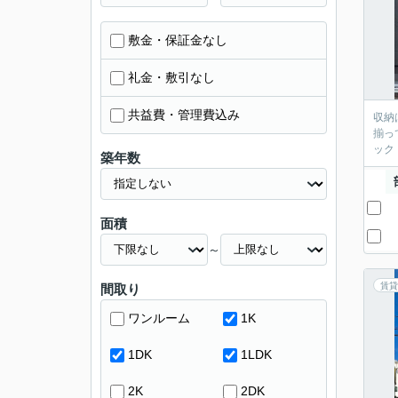
敷金・保証金なし
礼金・敷引なし
共益費・管理費込み
収納
揃っ
ック
築年数
面積
～
賃貸
間取り
ワンルーム
1K
1DK
1LDK
2K
2DK