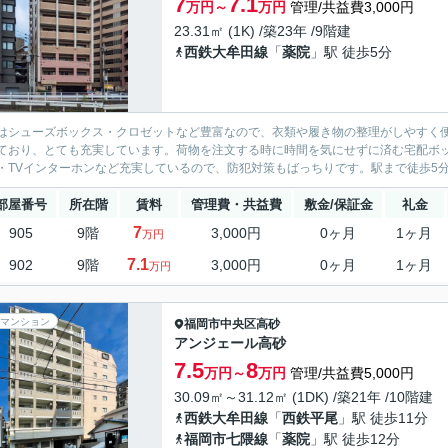
7
7.1
万円～
万円
管理/共益費3,000円
23.31㎡ (1K) /築23年 /9階建
西鉄大牟田線
「
薬院
」駅 徒歩5分
はシューズボックス・クロゼットなど豊富なので、衣類や履き物の整理がしやすく便
ており、とても充実しています。荷物を注文する時に時間を気にせずに済む宅配ボ
・TVインターホンなど充実しているので、防犯対策もばっちりです。駅まで徒歩5分
部屋番号
所在階
賃料
管理費・共益費
敷金/保証金
礼金
7
905
9階
3,000円
0ヶ月
1ヶ月
万円
7.1
902
9階
3,000円
0ヶ月
1ヶ月
万円
マンション
福岡市中央区
高砂
アンジェール高砂
7.5
8
万円～
万円
管理/共益費5,000円
30.09㎡～31.12㎡ (1DK) /築21年 /10階建
西鉄大牟田線
「
西鉄平尾
」駅 徒歩11分
福岡市七隈線
「
薬院
」駅 徒歩12分