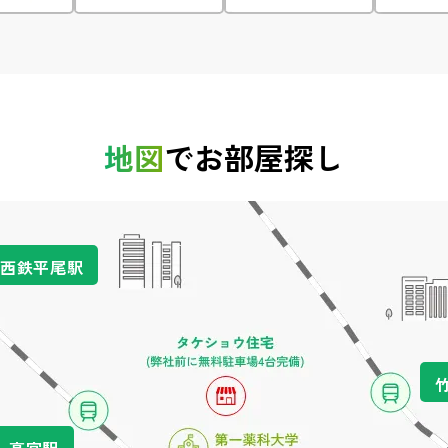
地図
でお部屋探し
西鉄平尾駅
高宮駅