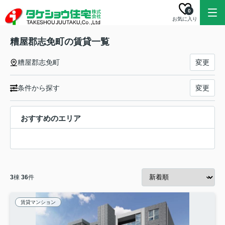
0
お気に入り
糟屋郡志免町の賃貸一覧
糟屋郡志免町
変更
条件から探す
変更
おすすめのエリア
3
棟
36
件
賃貸マンション