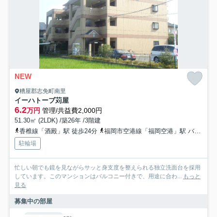
NEW
糟屋郡志免町南里
イーハトーブ苅屋
6.2
万円
管理/共益費2,000円
51.30㎡ (2LDK) /築26年 /3階建
香椎線「酒殿」駅 徒歩24分
福岡市空港線「福岡空港」駅 バス8分 「苅屋」 停歩3分
駐輪場
忙しい朝でも鏡を見ながらサッと身支度を整えられる独立洗面台を採用
しています。このマンションはバルコニー付きで、用途に合わ...
もっと
見る
募集中の部屋