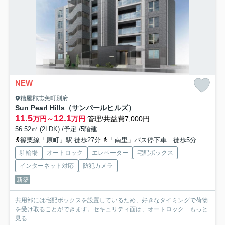
NEW
糟屋郡志免町別府
Sun Pearl Hills（サンパールヒルズ）
11.5
12.1
万円～
万円
管理/共益費7,000円
56.52㎡ (2LDK) /予定 /5階建
篠栗線「原町」駅 徒歩27分
「南里」バス停下車 徒歩5分
駐輪場
オートロック
エレベーター
宅配ボックス
インターネット対応
防犯カメラ
新築
共用部には宅配ボックスを設置しているため、好きなタイミングで荷物
を受け取ることができます。セキュリティ面は、オートロック...
もっと
見る