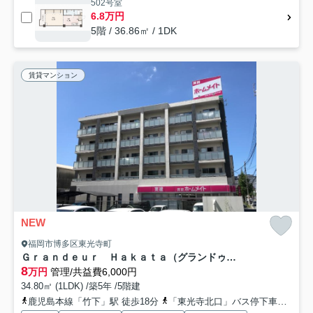
502号室
6.8万円
5階 / 36.86㎡ / 1DK
賃貸マンション
NEW
福岡市博多区東光寺町
Ｇｒａｎｄｅｕｒ Ｈａｋａｔａ（グランドゥールハカタ）
8
万円
管理/共益費6,000円
34.80㎡ (1LDK) /築5年 /5階建
鹿児島本線「竹下」駅 徒歩18分
「東光寺北口」バス停下車 徒歩1分