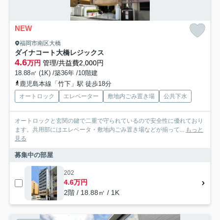
NEW
福岡市南区大橋
ダイナコート大橋レジックス
4.6
万円
管理/共益費2,000円
18.88㎡ (1K) /築36年 /10階建
鹿児島本線「竹下」駅 徒歩18分
オートロック
エレベーター
敷地内ごみ置き場
公共下水
オートロックと玄関の鍵で二重で守られているので安全性に優れており
ます。共用部にはエレベータ・敷地内ごみ置き場などが揃って...
もっと
見る
募集中の部屋
202
4.6万円
2階 / 18.88㎡ / 1K