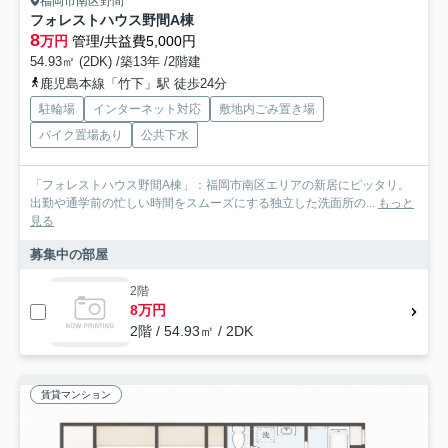
福岡市南区野間
フォレストハウス野間A棟
8
万円
管理/共益費5,000円
54.93㎡ (2DK) /築13年 /2階建
鹿児島本線「竹下」駅 徒歩24分
駐輪場
インターネット対応
敷地内ごみ置き場
バイク置場あり
公共下水
「フォレストハウス野間A棟」：福岡市南区エリアの新居にピッタリ。
出勤や通学前の忙しい時間をスムーズにする独立した洗面所の...
もっと
見る
募集中の部屋
2階
8万円
2階 / 54.93㎡ / 2DK
賃貸マンション