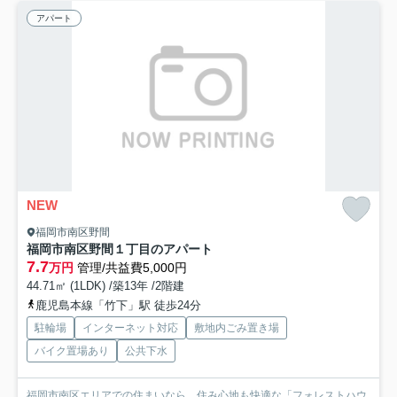
アパート
NEW
福岡市南区野間
福岡市南区野間１丁目のアパート
7.7
万円
管理/共益費5,000円
44.71㎡ (1LDK) /築13年 /2階建
鹿児島本線「竹下」駅 徒歩24分
駐輪場
インターネット対応
敷地内ごみ置き場
バイク置場あり
公共下水
福岡市南区エリアでの住まいなら、住み心地も快適な「フォレストハウ