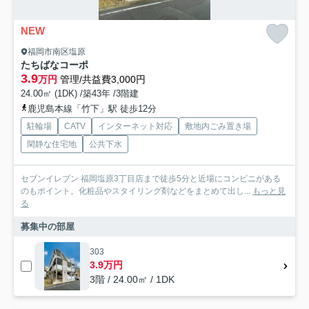
NEW
福岡市南区塩原
たちばなコーポ
3.9
万円
管理/共益費3,000円
24.00㎡ (1DK) /築43年 /3階建
鹿児島本線「竹下」駅 徒歩12分
駐輪場
CATV
インターネット対応
敷地内ごみ置き場
閑静な住宅地
公共下水
セブンイレブン 福岡塩原3丁目店まで徒歩5分と近場にコンビニがある
のもポイント。化粧品やスタイリング剤などをまとめて出し...
もっと見
る
募集中の部屋
303
3.9万円
3階 / 24.00㎡ / 1DK