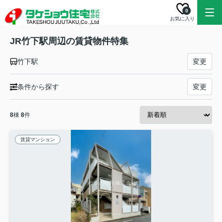
0
お気に入り
JR竹下駅周辺の賃貸物件特集
竹下駅
変更
条件から探す
変更
8
棟
8
件
賃貸マンション