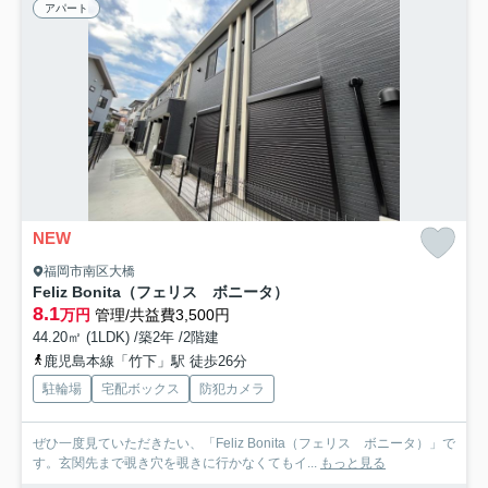
アパート
NEW
福岡市南区大橋
Feliz Bonita（フェリス ボニータ）
8.1
万円
管理/共益費3,500円
44.20㎡ (1LDK) /築2年 /2階建
鹿児島本線「竹下」駅 徒歩26分
駐輪場
宅配ボックス
防犯カメラ
ぜひ一度見ていただきたい、「Feliz Bonita（フェリス ボニータ）」で
す。玄関先まで覗き穴を覗きに行かなくてもイ...
もっと見る