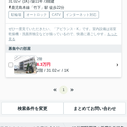
31.02㎡ (1K) /築11年 /3階建
鹿児島本線「竹下」駅 徒歩22分
駐輪場
オートロック
CATV
インターネット対応
ぜひ一度見ていただきたい、「アビランス・K」です。室内設備は浴室
乾燥機・洗面所独立などが揃っているので、快適に過ごしやす...
もっと
見る
募集中の部屋
2階
6.3万円
2階 / 31.02㎡ / 1K
1
検索条件を変更
まとめてお問い合わせ