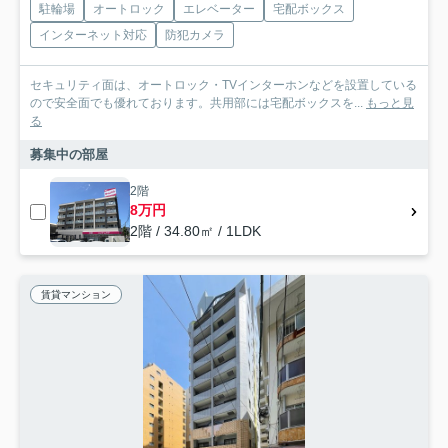
駐輪場
オートロック
エレベーター
宅配ボックス
インターネット対応
防犯カメラ
セキュリティ面は、オートロック・TVインターホンなどを設置している
ので安全面でも優れております。共用部には宅配ボックスを...
もっと見
る
募集中の部屋
2階
8万円
2階 / 34.80㎡ / 1LDK
賃貸マンション