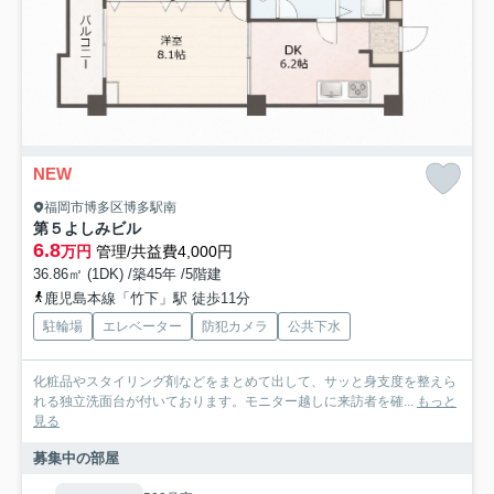
NEW
福岡市博多区博多駅南
第５よしみビル
6.8
万円
管理/共益費4,000円
36.86㎡ (1DK) /築45年 /5階建
鹿児島本線「竹下」駅 徒歩11分
駐輪場
エレベーター
防犯カメラ
公共下水
化粧品やスタイリング剤などをまとめて出して、サッと身支度を整えら
れる独立洗面台が付いております。モニター越しに来訪者を確...
もっと
見る
募集中の部屋