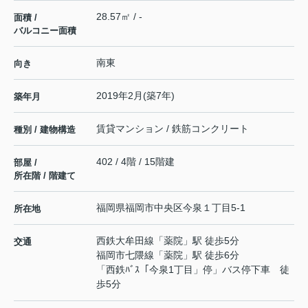
28.57㎡ / -
面積 /
バルコニー面積
南東
向き
2019年2月(築7年)
築年月
賃貸マンション / 鉄筋コンクリート
種別 / 建物構造
402 / 4階 / 15階建
部屋 /
所在階 / 階建て
福岡県
福岡市中央区
今泉
１丁目5-1
所在地
西鉄大牟田線
「
薬院
」駅 徒歩5分
交通
福岡市七隈線
「
薬院
」駅 徒歩6分
「西鉄ﾊﾞｽ「今泉1丁目」停」バス停下車 徒
歩5分