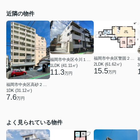
近隣の物件
福岡市中央区警固２丁目
福岡市中央区今川１丁目
2LDK (61.62㎡)
3
1LDK (41.11㎡)
15.5
11.3
万円
万円
福岡市中央区高砂２丁目
1DK (31.12㎡)
7.6
万円
よく見られている物件