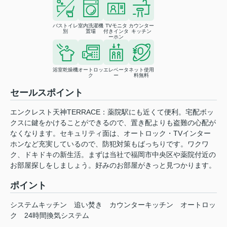
バストイレ
室内洗濯機
TVモニタ
カウンター
別
置場
付きインタ
キッチン
ーホン
浴室乾燥機
オートロッ
エレベータ
ネット使用
ク
ー
料無料
セールスポイント
エンクレスト天神TERRACE：薬院駅にも近くて便利。宅配ボッ
クスに鍵をかけることができるので、置き配よりも盗難の心配が
なくなります。セキュリティ面は、オートロック・TVインター
ホンなど充実しているので、防犯対策もばっちりです。ワクワ
ク、ドキドキの新生活。まずは当社で福岡市中央区や薬院付近の
お部屋探しをしましょう。好みのお部屋がきっと見つかります。
ポイント
システムキッチン
追い焚き
カウンターキッチン
オートロッ
ク
24時間換気システム