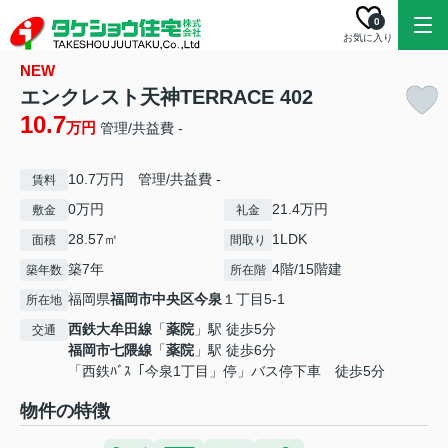
0
お気に入り
NEW
エンクレスト天神TERRACE 402
10.7
万円
管理/共益費 -
10.7万円 管理/共益費 -
賃料
0万円
21.4万円
敷金
礼金
28.57㎡
1LDK
面積
間取り
築7年
4階/15階建
築年数
所在階
福岡県
福岡市中央区
今泉
１丁目5-1
所在地
西鉄大牟田線
「
薬院
」駅 徒歩5分
交通
福岡市七隈線
「
薬院
」駅 徒歩6分
「西鉄ﾊﾞｽ「今泉1丁目」停」バス停下車 徒歩5分
物件の特徴