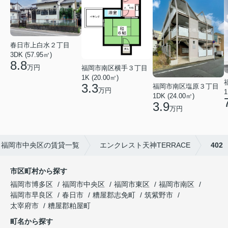
春日市上白水２丁目
3DK (57.95㎡)
8.8
万円
福岡市南区横手３丁目
1K (20.00㎡)
3.3
福岡市南区塩原３丁目
万円
1
1DK (24.00㎡)
3.9
万円
福岡市中央区の賃貸一覧
エンクレスト天神TERRACE
402
市区町村から探す
福岡市博多区
福岡市中央区
福岡市東区
福岡市南区
福岡市早良区
春日市
糟屋郡志免町
筑紫野市
太宰府市
糟屋郡粕屋町
町名から探す