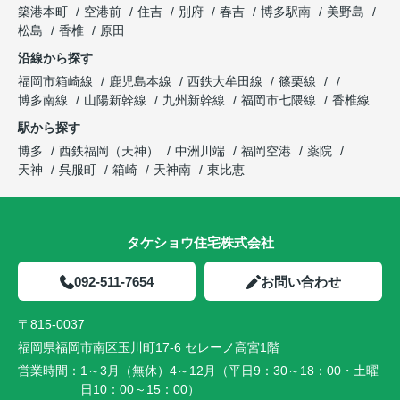
築港本町
空港前
住吉
別府
春吉
博多駅南
美野島
松島
香椎
原田
沿線から探す
福岡市箱崎線
鹿児島本線
西鉄大牟田線
篠栗線
博多南線
山陽新幹線
九州新幹線
福岡市七隈線
香椎線
駅から探す
博多
西鉄福岡（天神）
中洲川端
福岡空港
薬院
天神
呉服町
箱崎
天神南
東比恵
タケショウ住宅株式会社
092-511-7654
お問い合わせ
〒815-0037
福岡県福岡市南区玉川町17-6 セレーノ高宮1階
営業時間：
1～3月（無休）4～12月（平日9：30～18：00・土曜
日10：00～15：00）