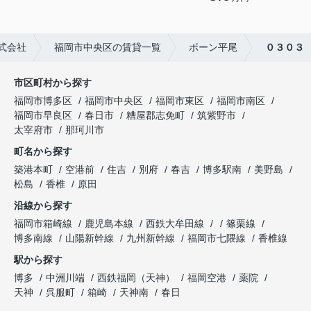
式会社
福岡市中央区の賃貸一覧
ボーン平尾
０３０３
市区町村から探す
福岡市博多区
福岡市中央区
福岡市東区
福岡市南区
福岡市早良区
春日市
糟屋郡志免町
筑紫野市
太宰府市
那珂川市
町名から探す
築港本町
空港前
住吉
別府
春吉
博多駅南
美野島
松島
香椎
原田
沿線から探す
福岡市箱崎線
鹿児島本線
西鉄大牟田線
篠栗線
博多南線
山陽新幹線
九州新幹線
福岡市七隈線
香椎線
駅から探す
博多
中洲川端
西鉄福岡（天神）
福岡空港
薬院
天神
呉服町
箱崎
天神南
春日