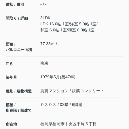
- / -
償却 / 敷引
3LDK
間取り / 詳細
LDK 16.0帖 1室
/
洋室 5.0帖 1室
/
和室 6.0帖 1室
/
和室 6.0帖 1室
77.38㎡ / -
面積 /
バルコニー面積
南東
向き
1979年5月(築47年)
築年月
賃貸マンション / 鉄筋コンクリート
種別 / 建物構造
０３０３ / 03階 / 6階建
部屋 /
所在階 / 階建て
福岡県
福岡市中央区
平尾
５丁目
所在地