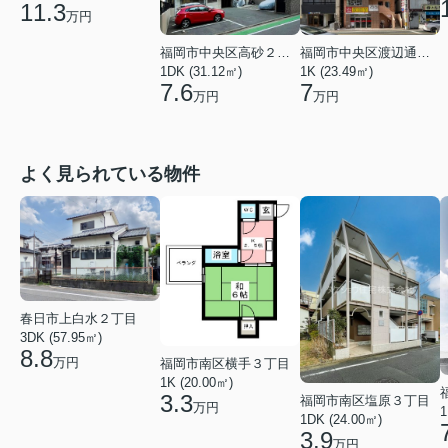
11.3
万円
福岡市中央区高砂２丁目
福岡市中央区渡辺通５丁目
1DK (31.12㎡)
1K (23.49㎡)
7.6
7
万円
万円
よく見られている物件
春日市上白水２丁目
3DK (57.95㎡)
8.8
万円
福岡市南区横手３丁目
1K (20.00㎡)
3.3
福岡市南区塩原３丁目
万円
1
1DK (24.00㎡)
3.9
万円