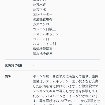
公営水道
公共下水
エレベーター
洗濯機置場有
ガスコンロ
コンロ２口以上
システムキッチン
コンロ３口
バス・トイレ別
追焚機能浴室
温水洗浄便座
-
設備(その他)
ボーン平尾：西鉄平尾にも近くて便利。室内
備考
設備はシステムキッチン・追い焚きなど充実
した設備を備え付けています。分譲賃貸のマ
ンションで本当の暮らしやすさを体験してく
ださい。バスルームとトイレが分かれていま
す。専有面積は77.38平米。ここから実現させ