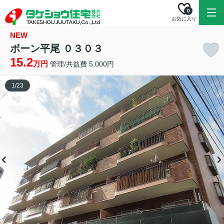
0
お気に入り
NEW
ボーン平尾 ０３０３
15.2
万円
管理/共益費 5,000円
1
/
23