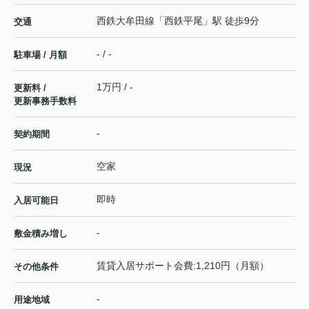
西鉄大牟田線
「
西鉄平尾
」駅 徒歩9分
交通
- / -
駐車場 / 月額
1万円 / -
更新料 /
更新事務手数料
-
契約期間
空家
現況
即時
入居可能日
-
敷金積み増し
賃貸入居サポート会費:1,210円（月額）
その他条件
-
用途地域