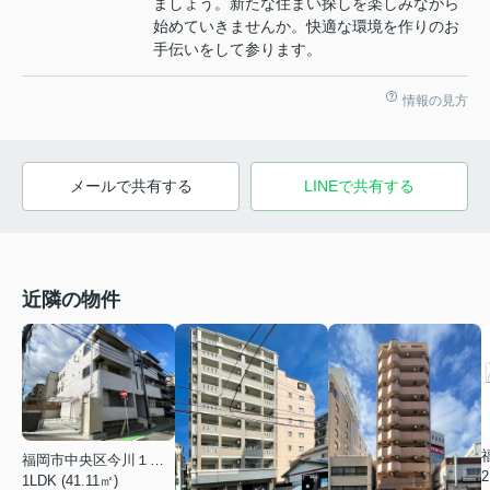
ましょう。新たな住まい探しを楽しみながら
始めていきませんか。快適な環境を作りのお
手伝いをして参ります。
情報の見方
メールで共有する
LINEで共有する
近隣の物件
福岡市中央区今川１丁目
2
1LDK (41.11㎡)