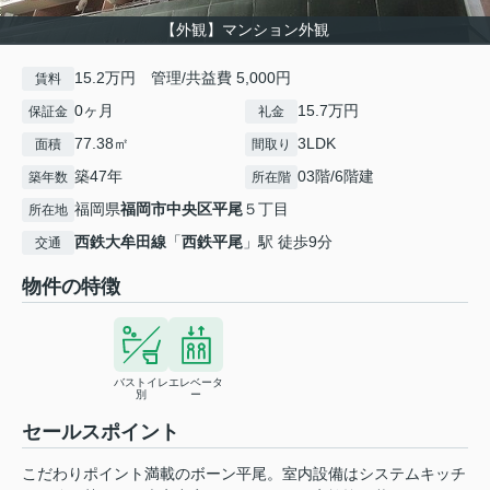
【外観】マンション外観
15.2万円 管理/共益費 5,000円
賃料
0ヶ月
15.7万円
保証金
礼金
77.38㎡
3LDK
面積
間取り
築47年
03階/6階建
築年数
所在階
福岡県
福岡市中央区
平尾
５丁目
所在地
西鉄大牟田線
「
西鉄平尾
」駅 徒歩9分
交通
物件の特徴
バストイレ
エレベータ
別
ー
セールスポイント
こだわりポイント満載のボーン平尾。室内設備はシステムキッチ