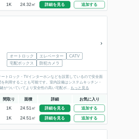
1K
24.32㎡
詳細を見る
追加する
オートロック
エレベーター
CATV
宅配ボックス
防犯カメラ
ートロック・TVインターホンなどを設置しているので安全面
間を利用することも可能です。室内設備はシステムキッチン・
鍵がついていてより安全性の高い宅配ボ...
もっと見る
間取り
面積
詳細
お気に入り
1K
24.51㎡
詳細を見る
追加する
1K
24.51㎡
詳細を見る
追加する