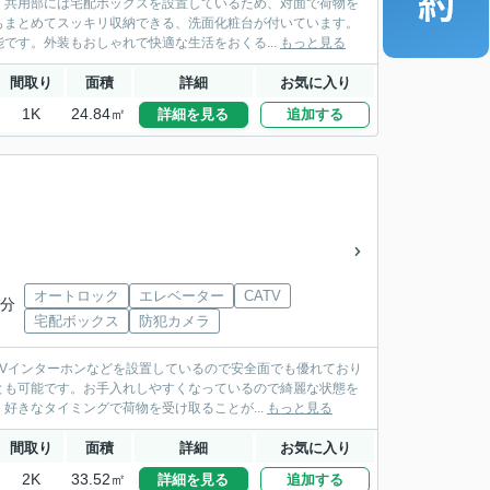
。共用部には宅配ボックスを設置しているため、対面で荷物を
もまとめてスッキリ収納できる、洗面化粧台が付いています。
です。外装もおしゃれで快適な生活をおくる...
もっと見る
間取り
面積
詳細
お気に入り
1K
24.84㎡
詳細を見る
追加する
オートロック
エレベーター
CATV
5分
宅配ボックス
防犯カメラ
Vインターホンなどを設置しているので安全面でも優れており
とも可能です。お手入れしやすくなっているので綺麗な状態を
好きなタイミングで荷物を受け取ることが...
もっと見る
間取り
面積
詳細
お気に入り
2K
33.52㎡
詳細を見る
追加する