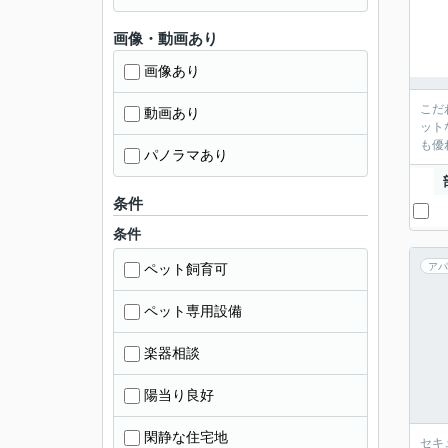
画像・動画あり
画像あり
こだ
動画あり
ット
も優
パノラマあり
条件
条件
ペット飼育可
アパ
ペット専用設備
楽器相談
陽当り良好
閑静な住宅地
セキ