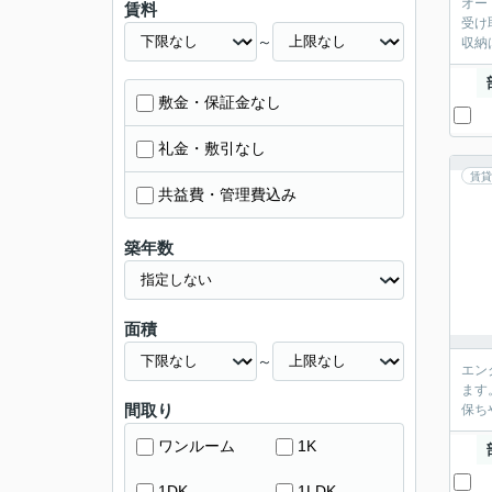
オー
賃料
受け
～
収納
敷金・保証金なし
礼金・敷引なし
賃貸
共益費・管理費込み
築年数
面積
～
エン
ます
間取り
保ち
ワンルーム
1K
1DK
1LDK