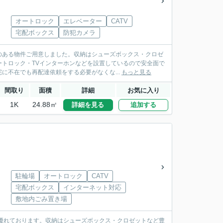
オートロック
エレベーター
CATV
宅配ボックス
防犯カメラ
のある物件ご用意しました。収納はシューズボックス・クロゼ
トロック・TVインターホンなどを設置しているので安全面で
に不在でも再配達依頼をする必要がなくな...
もっと見る
間取り
面積
詳細
お気に入り
1K
24.88㎡
詳細を見る
追加する
駐輪場
オートロック
CATV
宅配ボックス
インターネット対応
敷地内ごみ置き場
優れております。収納はシューズボックス・クロゼットなど豊