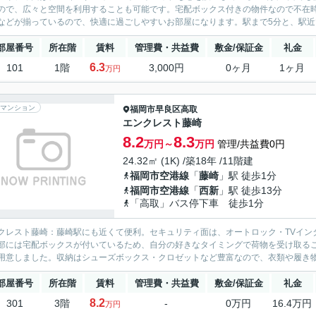
ので、広々と空間を利用することも可能です。宅配ボックス付きの物件なので不在
などが揃っているので、快適に過ごしやすいお部屋になります。駅まで5分と、駅近で
部屋番号
所在階
賃料
管理費・共益費
敷金/保証金
礼金
6.3
101
1階
3,000円
0ヶ月
1ヶ月
万円
マンション
福岡市早良区
高取
エンクレスト藤崎
8.2
8.3
万円～
万円
管理/共益費0円
24.32㎡ (1K) /築18年 /11階建
福岡市空港線
「
藤崎
」駅 徒歩1分
福岡市空港線
「
西新
」駅 徒歩13分
「高取」バス停下車 徒歩1分
クレスト藤崎：藤崎駅にも近くて便利。セキュリティ面は、オートロック・TVイン
部には宅配ボックスが付いているため、自分の好きなタイミングで荷物を受け取る
用意しました。収納はシューズボックス・クロゼットなど豊富なので、衣類や履き物
部屋番号
所在階
賃料
管理費・共益費
敷金/保証金
礼金
8.2
301
3階
-
0万円
16.4万円
万円