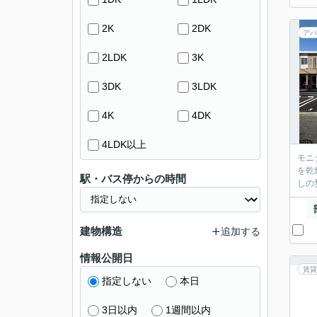
2K
2DK
アパ
2LDK
3K
3DK
3LDK
4K
4DK
4LDK以上
モニ
を乾
駅・バス停からの時間
しの
建物構造
追加する
情報公開日
賃貸
指定しない
本日
3日以内
1週間以内