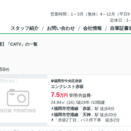
営業時間：1～3月（無休）4～12月（平日9：
定休日：1
スタッフ紹介
お問い合わせ
会社情報
自筆証書
貸】「CATV」の一覧
59
件
マンション
福岡市中央区
赤坂
エンクレスト赤坂
7.5
万円
管理/共益費-
24.84㎡ (1K) /築19年 /10階建
福岡市空港線
「
赤坂
」駅 徒歩8分
福岡市空港線
「
天神
」駅 徒歩20分
「赤坂2丁目」バス停下車 徒歩2分