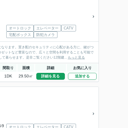
オートロック
エレベーター
CATV
宅配ボックス
防犯カメラ
になります。置き配のセキュリティに心配がある方に、鍵がつ
ロゼットなど豊富なので、広々と空間を利用することも可能で
暮らせます。是非ご覧ください12階建...
もっと見る
間取り
面積
詳細
お気に入り
1DK
29.50㎡
詳細を見る
追加する
歩9
オートロック
エレベーター
CATV