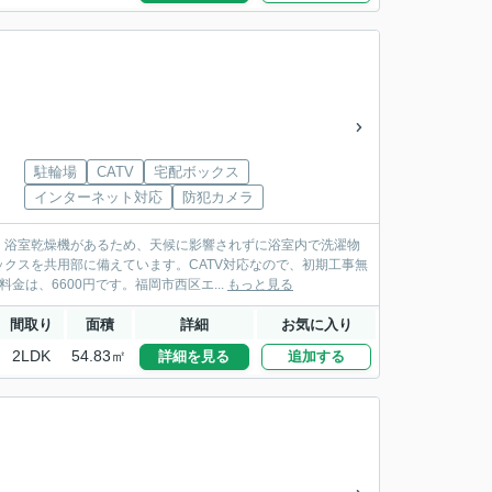
駐輪場
CATV
宅配ボックス
インターネット対応
防犯カメラ
。浴室乾燥機があるため、天候に影響されずに浴室内で洗濯物
クスを共用部に備えています。CATV対応なので、初期工事無
は、6600円です。福岡市西区エ...
もっと見る
間取り
面積
詳細
お気に入り
2LDK
54.83㎡
詳細を見る
追加する