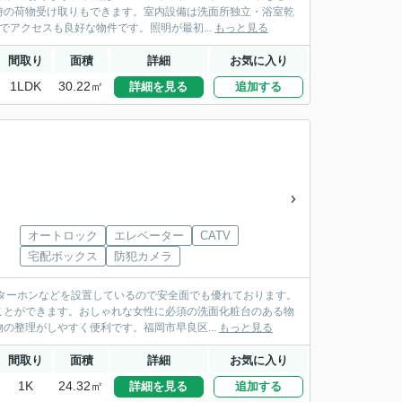
時の荷物受け取りもできます。室内設備は洗面所独立・浴室乾
アクセスも良好な物件です。照明が最初...
もっと見る
間取り
面積
詳細
お気に入り
1LDK
30.22㎡
詳細を見る
追加する
オートロック
エレベーター
CATV
宅配ボックス
防犯カメラ
ターホンなどを設置しているので安全面でも優れております。
ことができます。おしゃれな女性に必須の洗面化粧台のある物
の整理がしやすく便利です。福岡市早良区...
もっと見る
間取り
面積
詳細
お気に入り
1K
24.32㎡
詳細を見る
追加する