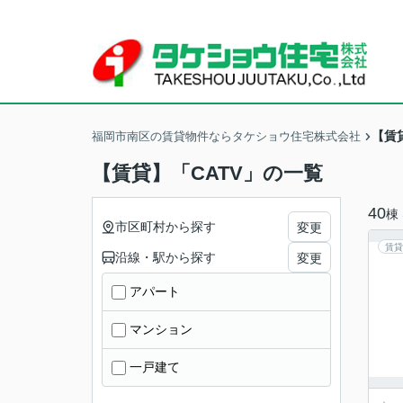
【賃
福岡市南区の賃貸物件ならタケショウ住宅株式会社
【賃貸】「CATV」の一覧
40
棟
市区町村から探す
変更
賃貸
沿線・駅から探す
変更
アパート
マンション
一戸建て