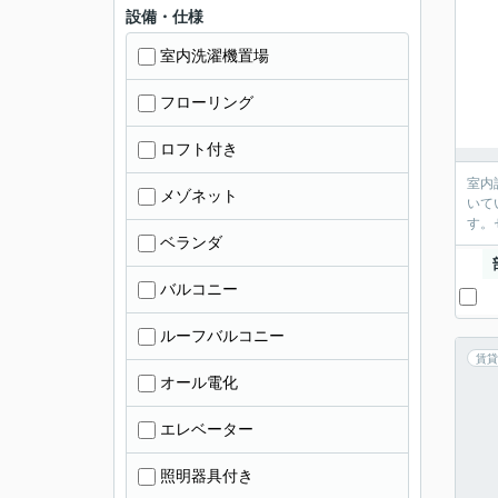
設備・仕様
室内洗濯機置場
フローリング
ロフト付き
室内
メゾネット
いて
す。
ベランダ
バルコニー
ルーフバルコニー
賃貸
オール電化
エレベーター
照明器具付き