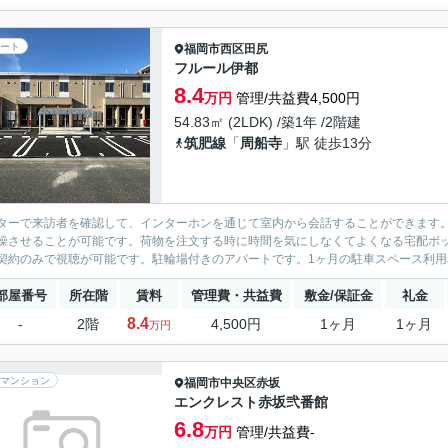
ート
福岡市西区
田尻
フルール伊都
8.4
万円
管理/共益費4,500円
54.83㎡ (2LDK) /築1年 /2階建
筑肥線
「
周船寺
」駅 徒歩13分
ターで来訪者を確認して、インターホンを通じて室内から会話することができます
燥させることが可能です。荷物を注文する時に時間を気にしなくてよくなる宅配ボッ
契約のみで視聴が可能です。駐輪場付きのアパートです。1ヶ月の駐車スペース利用料金
部屋番号
所在階
賃料
管理費・共益費
敷金/保証金
礼金
8.4
-
2階
4,500円
1ヶ月
1ヶ月
万円
マンション
福岡市中央区
赤坂
エンクレスト赤坂弐番館
6.8
万円
管理/共益費-