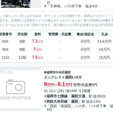
分
「天神南」バス停下車 徒歩4分
して暮らしたい方におすすめの、オートロック付き物件です。収納はクロゼット・
能です。共用部には宅配ボックスが備え付けられているため、家で何時間も待機す
ライヤーなどをまとめて収納できます。加入後すぐにCATVを視聴できるCATV受信
部屋番号
所在階
賃料
管理費・共益費
敷金/保証金
礼金
7.3
609
6階
-
0万円
14.6万円
万円
7
803
8階
-
0万円
14万円
万円
7.5
1110
11階
-
0万円
15万円
万円
マンション
福岡市中央区
薬院
エンクレスト薬院LUCE
9
9.1
万円～
万円
管理/共益費0円
31.12㎡ (2K) /築16年 /11階建
福岡市七隈線
「
薬院大通
」駅 徒歩6分
西鉄大牟田線
「
薬院
」駅 徒歩13分
「西鉄「南薬院」バス停」バス停下車 
4分