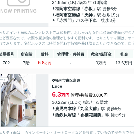
24.88㎡ (1K) /築23年 /13階建
福岡市空港線
「
赤坂
」駅 徒歩5分
福岡市空港線
「
天神
」駅 徒歩15分
「赤坂門」バス停下車 徒歩3分
わりポイント満載のエンクレスト赤坂弐番館。おしゃれな女性に必須の洗面化粧台
など豊富なので、衣類や履き物の整理がしやすく便利です。セキュリティ面は、オー
れております。宅配ボックスは時間を問わず荷物を受け取ることができるので、自宅
部屋番号
所在階
賃料
管理費・共益費
敷金/保証金
礼金
6.8
702
7階
-
0万円
13.6万円
万円
ート
福岡市東区
唐原
Luce
6.3
万円
管理/共益費3,000円
30.22㎡ (1LDK) /築3年 /3階建
鹿児島本線
「
九産大前
」駅 徒歩5分
西鉄貝塚線
「
香椎花園前
」駅 徒歩9分
ュリティ面は、TVインターホン・オートロックなどを設置しているので安全面でも