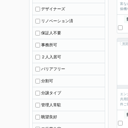
富な
デザイナーズ
燥機
リノベーション済
保証人不要
賃貸
事務所可
２人入居可
バリアフリー
分割可
分譲タイプ
エン
共用
件ご
管理人常駐
眺望良好