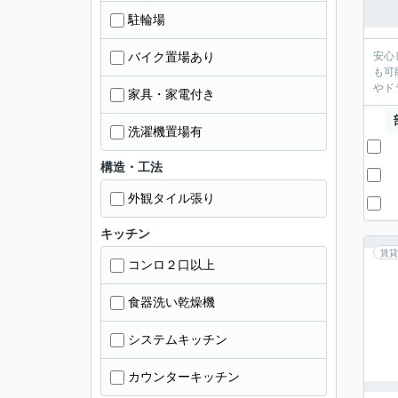
駐輪場
バイク置場あり
安心
も可
やド
家具・家電付き
洗濯機置場有
構造・工法
外観タイル張り
キッチン
賃貸
コンロ２口以上
食器洗い乾燥機
システムキッチン
カウンターキッチン