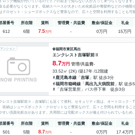
トロック機能が付いているのでドアの前まで知らない人が入って来づらくなります
取る必要がなくなります。収納スペースが大きいため化粧品や整髪料などの小物類
はクロゼット・シューズボックスなど豊富なので、広々と空間を利用することも可能
部屋番号
所在階
賃料
管理費・共益費
敷金/保証金
礼金
7.5
612
6階
-
0万円
15万円
万円
マンション
福岡市東区
馬出
エンクレスト吉塚駅前Ⅱ
8.7
万円
管理/共益費-
33.52㎡ (2K) /築17年 /12階建
鹿児島本線
「
吉塚
」駅 徒歩3分
福岡市箱崎線
「
馬出九大病院前
」駅 徒歩
「吉塚営業所」バス停下車 徒歩3分
クレスト吉塚駅前Ⅱ：吉塚駅にも近くて便利。セキュリティ面は、オートロック・T
。収納はシューズボックス・クロゼットなど豊富なので、広々と空間を利用するこ
やすい洗面化粧台があります。共用部には宅配ボックスが備え付けられているため、
部屋番号
所在階
賃料
管理費・共益費
敷金/保証金
礼金
8.7
501
5階
-
0万円
17.4万円
万円