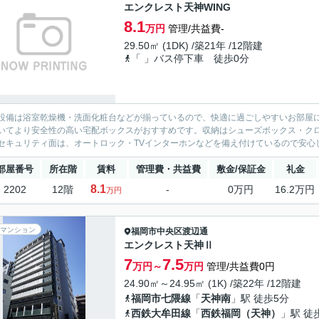
エンクレスト天神WING
8.1
万円
管理/共益費-
29.50㎡ (1DK) /築21年 /12階建
「 」バス停下車 徒歩0分
設備は浴室乾燥機・洗面化粧台などが揃っているので、快適に過ごしやすいお部屋
いてより安全性の高い宅配ボックスがおすすめです。収納はシューズボックス・ク
セキュリティ面は、オートロック・TVインターホンなどを備え付けているので安心して
部屋番号
所在階
賃料
管理費・共益費
敷金/保証金
礼金
8.1
2202
12階
-
0万円
16.2万円
万円
マンション
福岡市中央区
渡辺通
エンクレスト天神Ⅱ
7
7.5
万円～
万円
管理/共益費0円
24.90㎡～24.95㎡ (1K) /築22年 /12階建
福岡市七隈線
「
天神南
」駅 徒歩5分
西鉄大牟田線
「
西鉄福岡（天神）
」駅 徒