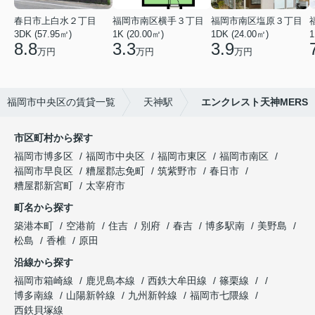
春日市上白水２丁目
福岡市南区横手３丁目
福岡市南区塩原３丁目
3DK (57.95㎡)
1K (20.00㎡)
1DK (24.00㎡)
1
8.8
3.3
3.9
万円
万円
万円
福岡市中央区の賃貸一覧
天神駅
エンクレスト天神MERS
市区町村から探す
福岡市博多区
福岡市中央区
福岡市東区
福岡市南区
福岡市早良区
糟屋郡志免町
筑紫野市
春日市
糟屋郡新宮町
太宰府市
町名から探す
築港本町
空港前
住吉
別府
春吉
博多駅南
美野島
松島
香椎
原田
沿線から探す
福岡市箱崎線
鹿児島本線
西鉄大牟田線
篠栗線
博多南線
山陽新幹線
九州新幹線
福岡市七隈線
西鉄貝塚線