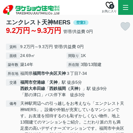
0
お気に入り
エンクレスト天神MERS
空室3
9.2万円～9.3万円
管理/共益費 0円
9.2万円～9.3万円 管理/共益費 0円
賃料
24.69㎡
1K
面積
間取り
築14年
3階/13階建
築年数
所在階
福岡県
福岡市中央区
天神
３丁目7-34
所在地
福岡市空港線
「
天神
」駅 徒歩5分
交通
西鉄大牟田線
「
西鉄福岡（天神）
」駅 徒歩9分
「那の津口」バス停下車 徒歩3分
天神駅周辺への引っ越しをお考えなら「エンクレスト天
備考
神MERS」。設備や外観が充実しているマンションで
す。お友達を招待するのも恥ずかしくない物件。地上
13階建てのマンションをご紹介。こだわり派の方も満
足度の高いデザイナーズマンションです。福岡市中央区