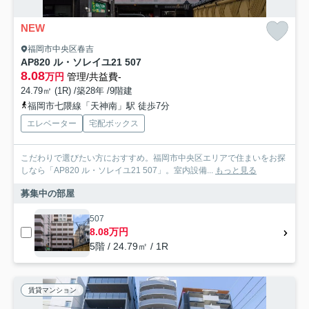
NEW
福岡市中央区春吉
AP820 ル・ソレイユ21 507
8.08
万円
管理/共益費-
24.79㎡ (1R) /築28年 /9階建
福岡市七隈線「天神南」駅 徒歩7分
エレベーター
宅配ボックス
こだわりで選びたい方におすすめ。福岡市中央区エリアで住まいをお探
しなら「AP820 ル・ソレイユ21 507」。室内設備...
もっと見る
募集中の部屋
507
8.08万円
5階 / 24.79㎡ / 1R
賃貸マンション