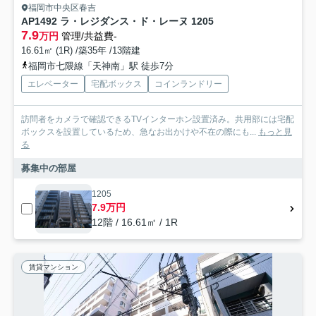
福岡市中央区春吉
AP1492 ラ・レジダンス・ド・レーヌ 1205
7.9
万円
管理/共益費-
16.61㎡ (1R) /築35年 /13階建
福岡市七隈線「天神南」駅 徒歩7分
エレベーター
宅配ボックス
コインランドリー
訪問者をカメラで確認できるTVインターホン設置済み。共用部には宅配
ボックスを設置しているため、急なお出かけや不在の際にも...
もっと見
る
募集中の部屋
1205
7.9万円
12階 / 16.61㎡ / 1R
賃貸マンション