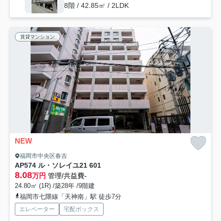
8階 / 42.85㎡ / 2LDK
賃貸マンション
NEW
福岡市中央区春吉
AP574 ル・ソレイユ21 601
8.08
万円
管理/共益費-
24.80㎡ (1R) /築28年 /9階建
福岡市七隈線「天神南」駅 徒歩7分
エレベーター
宅配ボックス