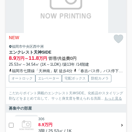
NEW
福岡市中央区西中洲
エンクレスト天神SIDE
8.9
11.8
万円～
万円
管理/共益費0円
25.53㎡～34.54㎡ (1K～1LDK) /築13年 /14階建
福岡市七隈線「天神南」駅 徒歩4分
「春吉バス停」バス停下車 徒歩2分
オートロック
エレベーター
宅配ボックス
防犯カメラ
こだわりポイント満載のエンクレスト天神SIDE。化粧品やスタイリング
剤などをまとめて出して、サッと身支度を整えられる洗面...
もっと見る
募集中の部屋
306
8.9万円
3階 / 25.53㎡ / 1K