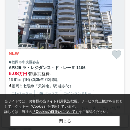
NEW
福岡市中央区春吉
AP829 ラ・レジダンス・ド・レーヌ 1106
6.08
万円
管理/共益費-
16.61㎡ (1R) /築35年 /13階建
福岡市七隈線「天神南」駅 徒歩8分
エレベーター
宅配ボックス
コインランドリー
当サイトでは、お客様の当サイト利用状況把握、サービス向上検討を目的と
して、クッキー（Cookie）を使用しています。
室内設備はエアコン・冷蔵庫など豊富に揃っており、過ごしやすいお部
詳しくは、当社の
「Cookieの取扱いについて」
をご確認ください。
屋になっております。玄関先まで覗き穴を覗きに行かなくても...
もっと
見る
閉じる
検索条件を変更
まとめてお問い合わせ
募集中の部屋