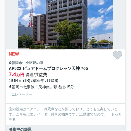
NEW
福岡市中央区那の津
AP522 ピュアドームプログレッソ天神 705
7.4
万円
管理/共益費-
19.84㎡ (1R) /築25年 /11階建
福岡市七隈線「天神南」駅 徒歩15分
エレベーター
室内設備はエアコン・冷蔵庫などが揃っており、とても充実していま
す。こちらはエレベーター付きの物件です。11階建てなので、...
もっと
見る
募集中の部屋