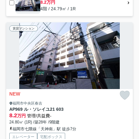
8.2万円
4階 / 24.79㎡ / 1R
賃貸マンション
NEW
福岡市中央区春吉
AP969 ル・ソレイユ21 603
8.2
万円
管理/共益費-
24.80㎡ (1R) /築28年 /9階建
福岡市七隈線「天神南」駅 徒歩7分
エレベーター
宅配ボックス