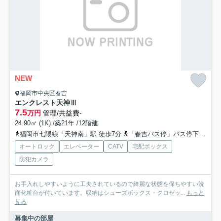
NEW
福岡市中央区春吉
エンクレスト天神Ⅲ
7.5
万円
管理/共益費-
24.90㎡ (1K) /築21年 /12階建
福岡市七隈線「天神南」駅 徒歩7分
「春吉バス停」バス停下車 徒歩5分
オートロック
エレベーター
CATV
宅配ボックス
防犯カメラ
お手入れしやすいように工夫されているので綺麗な状態を保ちやすい洗
面化粧台が付いています。収納はシューズボックス・クロゼッ...
もっと
見る
募集中の部屋