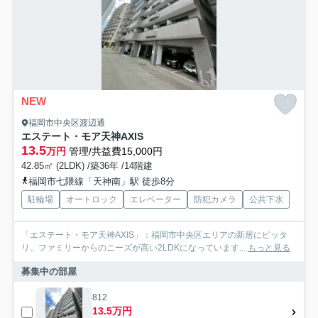
NEW
福岡市中央区渡辺通
エステート・モア天神AXIS
13.5
万円
管理/共益費15,000円
42.85㎡ (2LDK) /築36年 /14階建
福岡市七隈線「天神南」駅 徒歩8分
駐輪場
オートロック
エレベーター
防犯カメラ
公共下水
「エステート・モア天神AXIS」：福岡市中央区エリアの新居にピッタ
リ。ファミリーからのニーズが高い2LDKになっています...
もっと見る
募集中の部屋
812
13.5万円