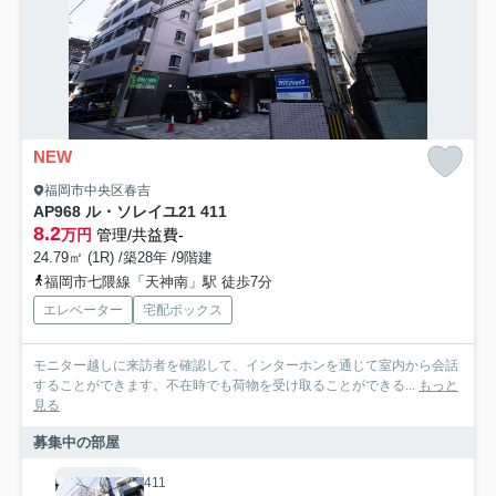
NEW
福岡市中央区春吉
AP968 ル・ソレイユ21 411
8.2
万円
管理/共益費-
24.79㎡ (1R) /築28年 /9階建
福岡市七隈線「天神南」駅 徒歩7分
エレベーター
宅配ボックス
モニター越しに来訪者を確認して、インターホンを通じて室内から会話
することができます。不在時でも荷物を受け取ることができる...
もっと
見る
募集中の部屋
411