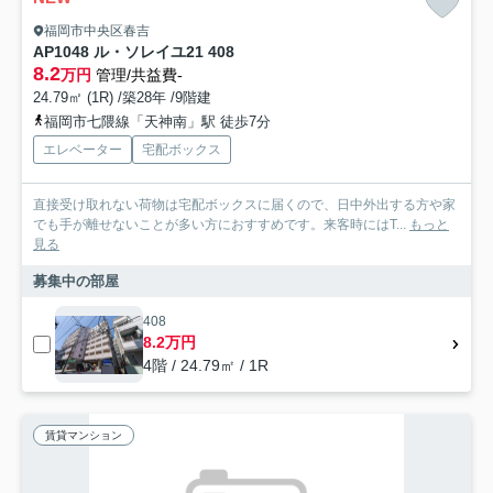
福岡市中央区春吉
AP1048 ル・ソレイユ21 408
8.2
万円
管理/共益費-
24.79㎡ (1R) /築28年 /9階建
福岡市七隈線「天神南」駅 徒歩7分
エレベーター
宅配ボックス
直接受け取れない荷物は宅配ボックスに届くので、日中外出する方や家
でも手が離せないことが多い方におすすめです。来客時にはT...
もっと
見る
募集中の部屋
408
8.2万円
4階 / 24.79㎡ / 1R
賃貸マンション