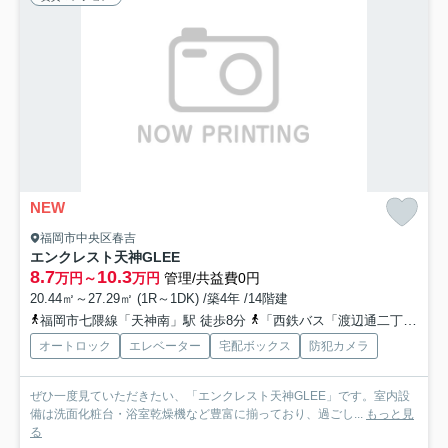
NEW
福岡市中央区春吉
エンクレスト天神GLEE
8.7
10.3
万円～
万円
管理/共益費0円
20.44㎡～27.29㎡ (1R～1DK) /築4年 /14階建
福岡市七隈線「天神南」駅 徒歩8分
「西鉄バス「渡辺通二丁目」」バス停下車 徒歩5分
オートロック
エレベーター
宅配ボックス
防犯カメラ
ぜひ一度見ていただきたい、「エンクレスト天神GLEE」です。室内設
備は洗面化粧台・浴室乾燥機など豊富に揃っており、過ごし...
もっと見
る