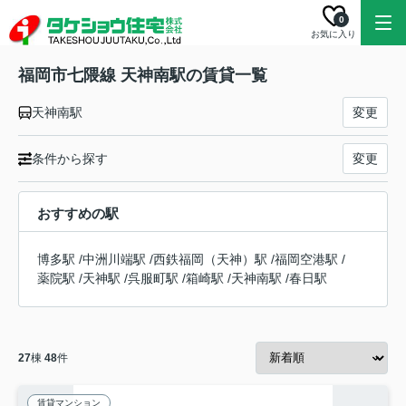
0
お気に入り
福岡市七隈線 天神南駅の賃貸一覧
天神南駅
変更
条件から探す
変更
おすすめの駅
博多駅
/
中洲川端駅
/
西鉄福岡（天神）駅
/
福岡空港駅
/
薬院駅
/
天神駅
/
呉服町駅
/
箱崎駅
/
天神南駅
/
春日駅
27
棟
48
件
賃貸マンション