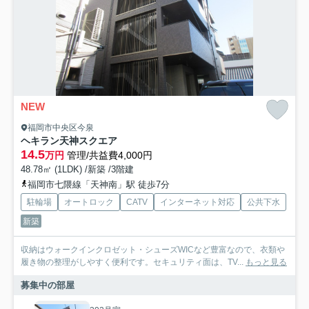
NEW
福岡市中央区今泉
ヘキラン天神スクエア
14.5
万円
管理/共益費4,000円
48.78㎡ (1LDK) /新築 /3階建
福岡市七隈線「天神南」駅 徒歩7分
駐輪場
オートロック
CATV
インターネット対応
公共下水
新築
収納はウォークインクロゼット・シューズWICなど豊富なので、衣類や
履き物の整理がしやすく便利です。セキュリティ面は、TV...
もっと見る
募集中の部屋