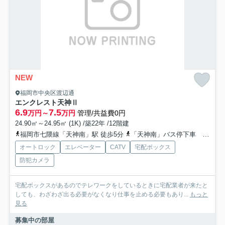
NEW
福岡市中央区渡辺通
エンクレスト天神Ⅱ
6.9
7.5
万円～
万円
管理/共益費0円
24.90㎡～24.95㎡ (1K) /築22年 /12階建
福岡市七隈線「天神南」駅 徒歩5分
「天神南」バス停下車 徒歩4分
オートロック
エレベーター
CATV
宅配ボックス
防犯カメラ
宅配ボックスがあるのでテレワークをしているときに宅配業者が来たと
しても、わざわざ出る必要がなくなり仕事を止める必要もあり...
もっと
見る
募集中の部屋