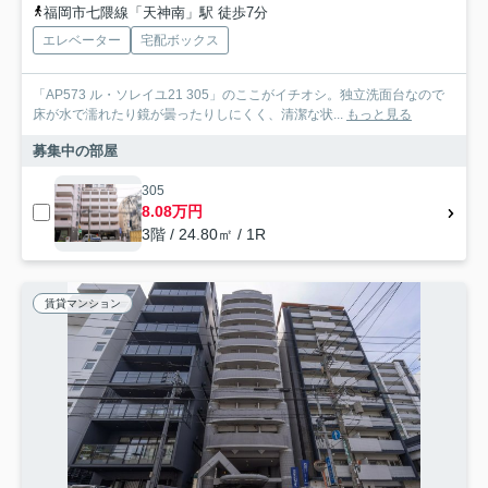
福岡市七隈線「天神南」駅 徒歩7分
エレベーター
宅配ボックス
「AP573 ル・ソレイユ21 305」のここがイチオシ。独立洗面台なので
床が水で濡れたり鏡が曇ったりしにくく、清潔な状...
もっと見る
募集中の部屋
305
8.08万円
3階 / 24.80㎡ / 1R
賃貸マンション