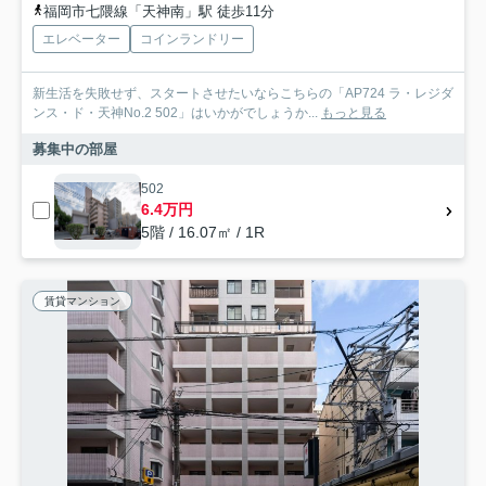
福岡市七隈線「天神南」駅 徒歩11分
エレベーター
コインランドリー
新生活を失敗せず、スタートさせたいならこちらの「AP724 ラ・レジダ
ンス・ド・天神No.2 502」はいかがでしょうか...
もっと見る
募集中の部屋
502
6.4万円
5階 / 16.07㎡ / 1R
賃貸マンション