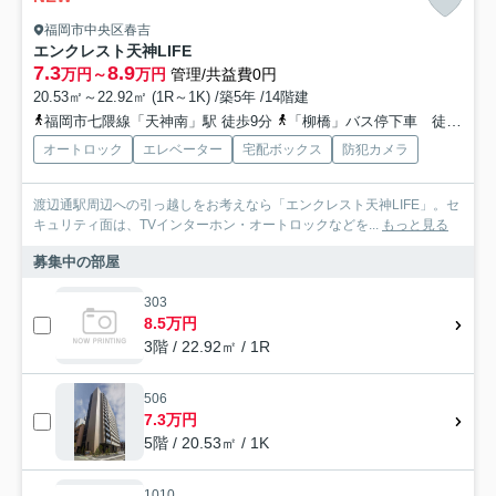
福岡市中央区春吉
エンクレスト天神LIFE
7.3
8.9
万円～
万円
管理/共益費0円
20.53㎡～22.92㎡ (1R～1K) /築5年 /14階建
福岡市七隈線「天神南」駅 徒歩9分
「柳橋」バス停下車 徒歩5分
オートロック
エレベーター
宅配ボックス
防犯カメラ
渡辺通駅周辺への引っ越しをお考えなら「エンクレスト天神LIFE」。セ
キュリティ面は、TVインターホン・オートロックなどを...
もっと見る
募集中の部屋
303
8.5万円
3階 / 22.92㎡ / 1R
506
7.3万円
5階 / 20.53㎡ / 1K
1010