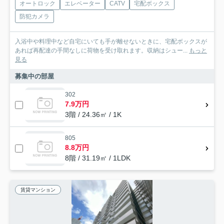
オートロック
エレベーター
CATV
宅配ボックス
防犯カメラ
入浴中や料理中など自宅にいても手が離せないときに、宅配ボックスが
あれば再配達の手間なしに荷物を受け取れます。収納はシュー...
もっと
見る
募集中の部屋
302
7.9万円
3階 / 24.36㎡ / 1K
805
8.8万円
8階 / 31.19㎡ / 1LDK
賃貸マンション