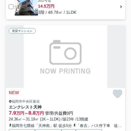
302号室
14.5万円
3階 / 48.78㎡ / 1LDK
賃貸マンション
NEW
福岡市中央区春吉
エンクレスト天神
7.9
8.8
万円～
万円
管理/共益費0円
24.36㎡～31.19㎡ (1K～1LDK) /築23年 /13階建
福岡市七隈線「天神南」駅 徒歩5分
「春吉」バス停下車 徒歩3分