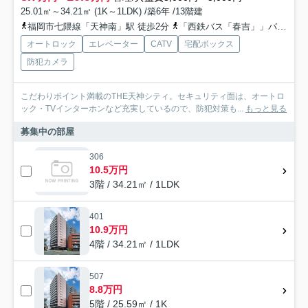
25.01㎡～34.21㎡ (1K～1LDK) /築6年 /13階建
福岡市七隈線「天神南」駅 徒歩2分
「西鉄バス「春吉」」バス停下車 徒歩2分
オートロック
エレベーター
CATV
宅配ボックス
防犯カメラ
こだわりポイント満載のTHE天神シティ。セキュリティ面は、オートロ
ック・TVインターホンなど充実しているので、防犯対策も...
もっと見る
募集中の部屋
306
10.5万円
3階 / 34.21㎡ / 1LDK
401
10.9万円
4階 / 34.21㎡ / 1LDK
507
8.8万円
5階 / 25.59㎡ / 1K