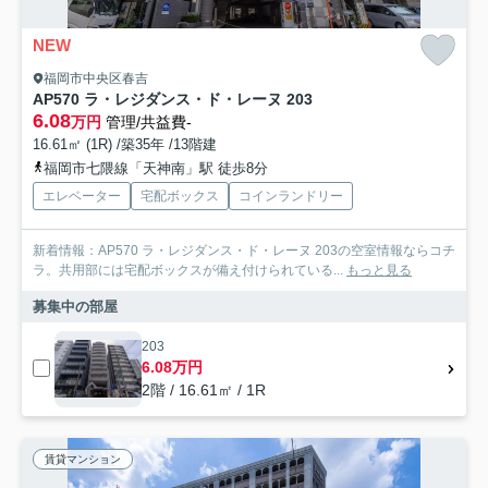
NEW
福岡市中央区春吉
AP570 ラ・レジダンス・ド・レーヌ 203
6.08
万円
管理/共益費-
16.61㎡ (1R) /築35年 /13階建
福岡市七隈線「天神南」駅 徒歩8分
エレベーター
宅配ボックス
コインランドリー
新着情報：AP570 ラ・レジダンス・ド・レーヌ 203の空室情報ならコチ
ラ。共用部には宅配ボックスが備え付けられている...
もっと見る
募集中の部屋
203
6.08万円
2階 / 16.61㎡ / 1R
賃貸マンション