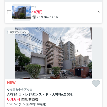
705
7.4万円
7階 / 19.84㎡ / 1R
賃貸マンション
NEW
福岡市中央区今泉
AP724 ラ・レジダンス・ド・天神No.2 502
6.4
万円
管理/共益費-
16.07㎡ (1R) /築40年 /9階建