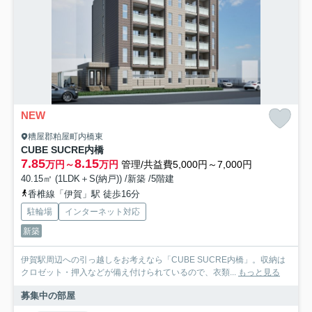
NEW
糟屋郡粕屋町内橋東
CUBE SUCRE内橋
7.85
8.15
万円～
万円
管理/共益費5,000円～7,000円
40.15㎡ (1LDK＋S(納戸)) /新築 /5階建
香椎線「伊賀」駅 徒歩16分
駐輪場
インターネット対応
新築
伊賀駅周辺への引っ越しをお考えなら「CUBE SUCRE内橋」。収納は
クロゼット・押入などが備え付けられているので、衣類...
もっと見る
募集中の部屋