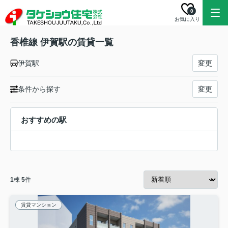
0
お気に入り
香椎線 伊賀駅の賃貸一覧
伊賀駅
変更
条件から探す
変更
おすすめの駅
1
棟
5
件
賃貸マンション