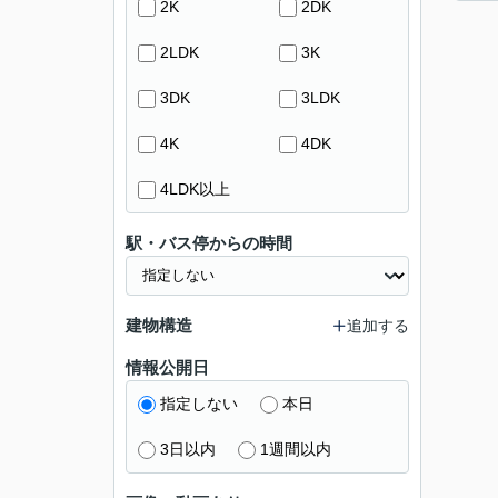
2K
2DK
2LDK
3K
3DK
3LDK
4K
4DK
4LDK以上
駅・バス停からの時間
建物構造
追加する
情報公開日
指定しない
本日
3日以内
1週間以内