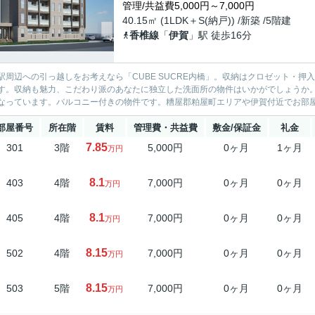
管理/共益費5,000円～7,000円
40.15㎡ (1LDK＋S(納戸)) /新築 /5階建
香椎線
「
伊賀
」駅 徒歩16分
駅周辺への引っ越しをお考えなら「CUBE SUCRE内橋」。収納はクロゼット・
す。収納も魅力、こだわり派のあなたに独立した洗面所の物件はいかがでしょうか
なっています。バルコニー付きの物件です。糟屋郡粕屋町エリアや伊賀付近でお部屋を
部屋番号
所在階
賃料
管理費・共益費
敷金/保証金
礼金
7.85
301
3階
5,000円
0ヶ月
1ヶ月
万円
8.1
403
4階
7,000円
0ヶ月
0ヶ月
万円
8.1
405
4階
7,000円
0ヶ月
0ヶ月
万円
8.15
502
4階
7,000円
0ヶ月
0ヶ月
万円
8.15
503
5階
7,000円
0ヶ月
0ヶ月
万円