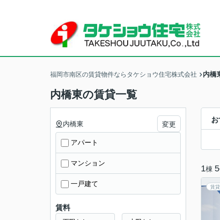
内橋
福岡市南区の賃貸物件ならタケショウ住宅株式会社
内橋東の賃貸一覧
お
内橋東
変更
アパート
マンション
1
5
棟
一戸建て
賃貸
賃料