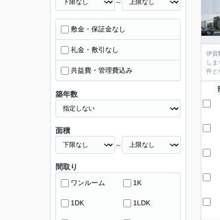
～
敷金・保証金なし
礼金・敷引なし
伊賀
しま
共益費・管理費込み
件と
築年数
面積
～
間取り
ワンルーム
1K
1DK
1LDK