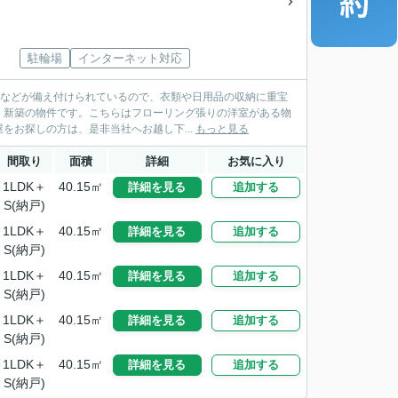
駐輪場
インターネット対応
押入などが備え付けられているので、衣類や日用品の収納に重宝
。新築の物件です。こちらはフローリング張りの洋室がある物
お探しの方は、是非当社へお越し下...
もっと見る
間取り
面積
詳細
お気に入り
1LDK＋
40.15㎡
詳細を見る
追加する
S(納戸)
1LDK＋
40.15㎡
詳細を見る
追加する
S(納戸)
1LDK＋
40.15㎡
詳細を見る
追加する
S(納戸)
1LDK＋
40.15㎡
詳細を見る
追加する
S(納戸)
1LDK＋
40.15㎡
詳細を見る
追加する
S(納戸)