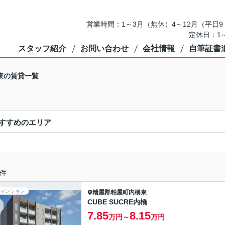
営業時間：1～3月（無休）4～12月（平日9：
定休日：1
スタッフ紹介
お問い合わせ
会社情報
自筆証書
東の賃貸一覧
すすめのエリア
件
マンション
糟屋郡粕屋町
内橋東
CUBE SUCRE内橋
7.85
8.15
万円～
万円