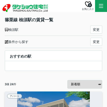
0
お気に入り
篠栗線 柚須駅の賃貸一覧
柚須駅
変更
条件から探す
変更
おすすめの駅
3
棟
24
件
アパート