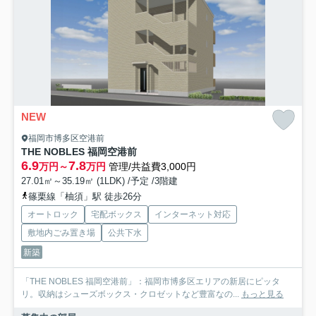
NEW
福岡市博多区空港前
THE NOBLES 福岡空港前
6.9
7.8
万円～
万円
管理/共益費3,000円
27.01㎡～35.19㎡ (1LDK) /予定 /3階建
篠栗線「柚須」駅 徒歩26分
オートロック
宅配ボックス
インターネット対応
敷地内ごみ置き場
公共下水
新築
「THE NOBLES 福岡空港前」：福岡市博多区エリアの新居にピッタ
リ。収納はシューズボックス・クロゼットなど豊富なの...
もっと見る