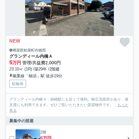
NEW
糟屋郡粕屋町内橋西
グランディール内橋Ａ
5
万円
管理/共益費2,000円
23.10㎡ (1R) /築29年 /2階建
篠栗線「柚須」駅 徒歩19分
駐輪場
グランディール内橋Ａ：箱崎駅にも近くて便利。独立洗面所があり、身
支度にも利用できます。ぜひご覧いただきたい賃貸物件です。...
もっと
見る
募集中の部屋
2階
5万円