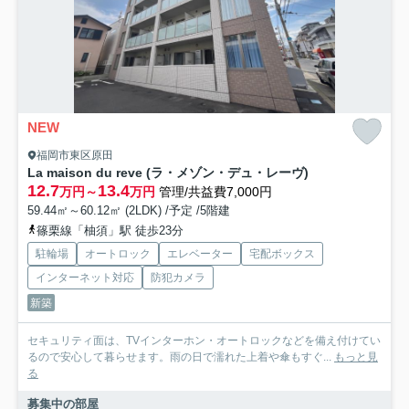
NEW
福岡市東区原田
La maison du reve (ラ・メゾン・デュ・レーヴ)
12.7
13.4
万円～
万円
管理/共益費7,000円
59.44㎡～60.12㎡ (2LDK) /予定 /5階建
篠栗線「柚須」駅 徒歩23分
駐輪場
オートロック
エレベーター
宅配ボックス
インターネット対応
防犯カメラ
新築
セキュリティ面は、TVインターホン・オートロックなどを備え付けてい
るので安心して暮らせます。雨の日で濡れた上着や傘もすぐ...
もっと見
る
募集中の部屋