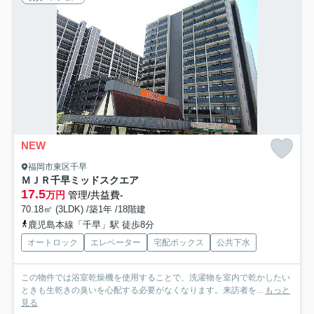
NEW
福岡市東区千早
ＭＪＲ千早ミッドスクエア
17.5
万円
管理/共益費-
70.18㎡ (3LDK) /築1年 /18階建
鹿児島本線「千早」駅 徒歩8分
オートロック
エレベーター
宅配ボックス
公共下水
この物件では浴室乾燥機を使用することで、洗濯物を室内で乾かしたい
ときも生乾きの臭いを心配する必要がなくなります。来訪者を...
もっと
見る