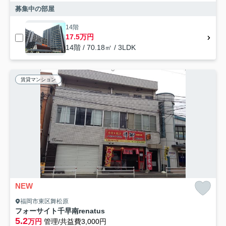
募集中の部屋
14階
17.5万円
14階 / 70.18㎡ / 3LDK
賃貸マンション
NEW
福岡市東区舞松原
フォーサイト千早南renatus
5.2
万円
管理/共益費3,000円