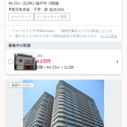
44.23㎡ (1LDK) /築47年 /3階建
鹿児島本線「千早」駅 徒歩14分
オートロック
インターネット対応
「フォーサイト千早南renatus」：福岡市東区エリアの新居にピッタ
リ。髪のセットがやりやすい洗面化粧台が設置されており...
もっと見る
募集中の部屋
201
5.2万円
2階 / 44.23㎡ / 1LDK
賃貸マンション