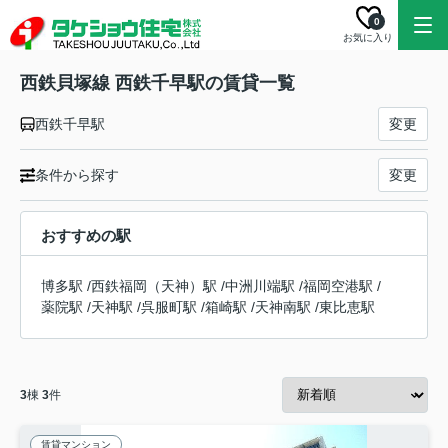
0
お気に入り
西鉄貝塚線 西鉄千早駅の賃貸一覧
西鉄千早駅
変更
条件から探す
変更
おすすめの駅
博多駅
/
西鉄福岡（天神）駅
/
中洲川端駅
/
福岡空港駅
/
薬院駅
/
天神駅
/
呉服町駅
/
箱崎駅
/
天神南駅
/
東比恵駅
3
棟
3
件
賃貸マンション