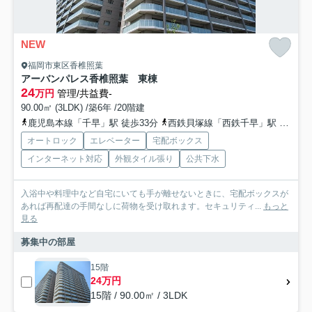
NEW
福岡市東区香椎照葉
アーバンパレス香椎照葉 東棟
24
万円
管理/共益費-
90.00㎡ (3LDK) /築6年 /20階建
鹿児島本線「千早」駅 徒歩33分
西鉄貝塚線「西鉄千早」駅 徒歩33分
オートロック
エレベーター
宅配ボックス
インターネット対応
外観タイル張り
公共下水
入浴中や料理中など自宅にいても手が離せないときに、宅配ボックスが
あれば再配達の手間なしに荷物を受け取れます。セキュリティ...
もっと
見る
募集中の部屋
15階
24万円
15階 / 90.00㎡ / 3LDK