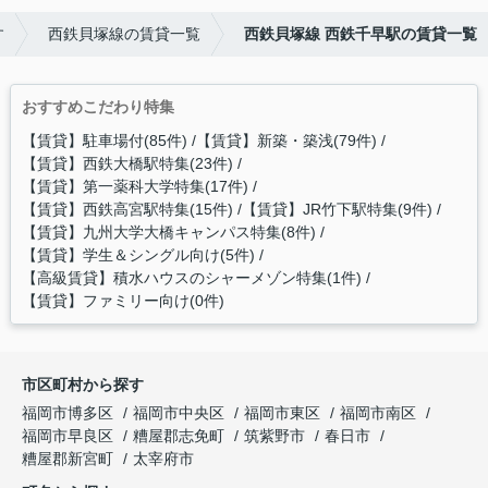
す
西鉄貝塚線の賃貸一覧
西鉄貝塚線 西鉄千早駅の賃貸一覧
おすすめこだわり特集
【賃貸】駐車場付(85件)
【賃貸】新築・築浅(79件)
【賃貸】西鉄大橋駅特集(23件)
【賃貸】第一薬科大学特集(17件)
【賃貸】西鉄高宮駅特集(15件)
【賃貸】JR竹下駅特集(9件)
【賃貸】九州大学大橋キャンパス特集(8件)
【賃貸】学生＆シングル向け(5件)
【高級賃貸】積水ハウスのシャーメゾン特集(1件)
【賃貸】ファミリー向け(0件)
市区町村から探す
福岡市博多区
福岡市中央区
福岡市東区
福岡市南区
福岡市早良区
糟屋郡志免町
筑紫野市
春日市
糟屋郡新宮町
太宰府市