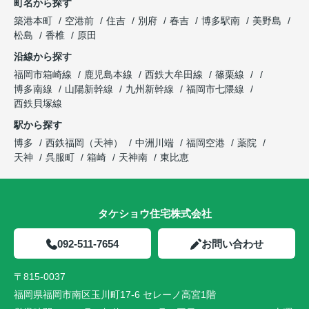
町名から探す
築港本町
空港前
住吉
別府
春吉
博多駅南
美野島
松島
香椎
原田
沿線から探す
福岡市箱崎線
鹿児島本線
西鉄大牟田線
篠栗線
博多南線
山陽新幹線
九州新幹線
福岡市七隈線
西鉄貝塚線
駅から探す
博多
西鉄福岡（天神）
中洲川端
福岡空港
薬院
天神
呉服町
箱崎
天神南
東比恵
タケショウ住宅株式会社
092-511-7654
お問い合わせ
〒815-0037
福岡県福岡市南区玉川町17-6 セレーノ高宮1階