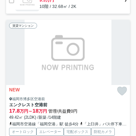
9.5万円
10階 / 32.68㎡ / 2K
賃貸マンション
NEW
福岡市博多区空港前
エンクレスト空港前
17.8
18
万円～
万円
管理/共益費0円
49.42㎡ (2LDK) /新築 /14階建
福岡市空港線「福岡空港」駅 徒歩4分
「上臼井」バス停下車 徒歩2分
オートロック
エレベーター
宅配ボックス
防犯カメラ