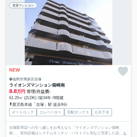
賃貸マンション
NEW
福岡市博多区吉塚
ライオンズマンション箱崎南
8.8
万円
管理/共益費-
61.20㎡ (2LDK) /築34年 /8階建
鹿児島本線「吉塚」駅 徒歩9分
オートロック
エレベーター
宅配ボックス
公共下水
吉塚駅周辺への引っ越しをお考えなら「ライオンズマンション箱崎
南」。室内設備はシステムキッチン・バストイレ別など充実した設...
も