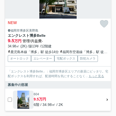
NEW
福岡市博多区美野島
エンクレスト博多Belle
9.5
万円
管理/共益費-
34.98㎡ (2K) /築13年 /12階建
鹿児島本線「博多」駅 徒歩14分
福岡市空港線「博多」駅 徒歩14分
オートロック
エレベーター
宅配ボックス
防犯カメラ
「エンクレスト博多Belle」：福岡市博多区エリアの新居にピッタリ。宅
配ボックスを利用すれば、配達時間を気にすることなく...
もっと見る
募集中の部屋
604
9.5万円
6階 / 34.98㎡ / 2K