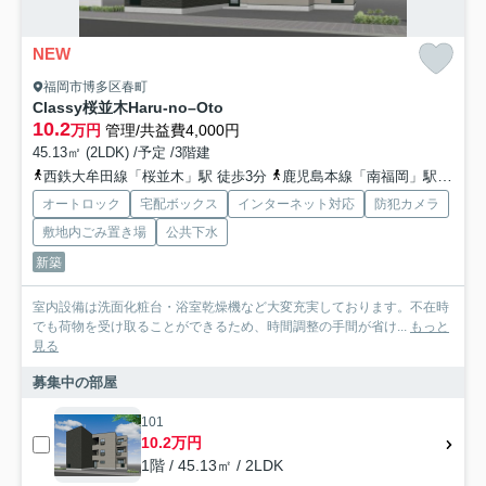
NEW
福岡市博多区春町
Classy桜並木Haru-no–Oto
10.2
万円
管理/共益費4,000円
45.13㎡ (2LDK) /予定 /3階建
西鉄大牟田線「桜並木」駅 徒歩3分
鹿児島本線「南福岡」駅 徒歩11分
オートロック
宅配ボックス
インターネット対応
防犯カメラ
敷地内ごみ置き場
公共下水
新築
室内設備は洗面化粧台・浴室乾燥機など大変充実しております。不在時
でも荷物を受け取ることができるため、時間調整の手間が省け...
もっと
見る
募集中の部屋
101
10.2万円
1階 / 45.13㎡ / 2LDK