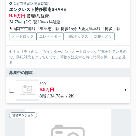
福岡市博多区博多駅南
エンクレスト博多駅南SHARE
9.5
万円
管理/共益費-
34.78㎡ (2K) /築10年 /14階建
福岡市空港線「東比恵」駅 徒歩15分
鹿児島本線「博多」駅 徒歩15分
オートロック
エレベーター
宅配ボックス
防犯カメラ
セキュリティ面は、TVインターホン・オートロックなど充実しているの
で、防犯対策もばっちりです。荷物を注文する時に時間を気...
もっと見
る
募集中の部屋
809
9.5万円
8階 / 34.78㎡ / 2K
賃貸マンション