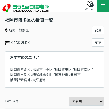
0
お気に入り
福岡市博多区の賃貸一覧
福岡市博多区
変更
2K,2DK,2LDK
変更
おすすめのエリア
福岡市博多区
/
福岡市中央区
/
福岡市東区
/
福岡市南区
/
福岡市早良区
/
糟屋郡志免町
/
筑紫野市
/
春日市
/
糟屋郡新宮町
/
太宰府市
17
棟
37
件