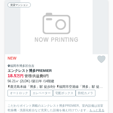
賃貸マンション
NEW
福岡市博多区住吉
エンクレスト博多PREMIER
18.5
万円
管理/共益費0円
56.21㎡ (2LDK) /築11年 /14階建
鹿児島本線「博多」駅 徒歩8分
福岡市空港線「博多」駅 徒歩8分
オートロック
エレベーター
宅配ボックス
防犯カメラ
こだわりポイント満載のエンクレスト博多PREMIER。室内設備は浴室
乾燥機・洗面化粧台など充実した設備を備え付けています...
もっと見る