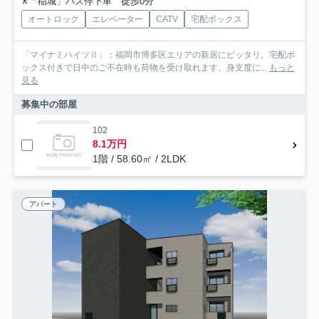
「稲城」バス停下車 徒歩0分
オートロック
エレベーター
CATV
宅配ボックス
「マイナミハイツⅡ」：福岡市博多区エリアの新居にピッタリ。宅配ボ
ックス付きで日中のご不在時も荷物を受け取れます。身支度に...
もっと
見る
募集中の部屋
102
8.1万円
1階 / 58.60㎡ / 2LDK
アパート