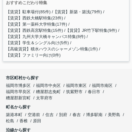
おすすめこだわり特集
【賃貸】駐車場付(85件)
【賃貸】新築・築浅(79件)
【賃貸】西鉄大橋駅特集(23件)
【賃貸】第一薬科大学特集(17件)
【賃貸】西鉄高宮駅特集(15件)
【賃貸】JR竹下駅特集(9件)
【賃貸】九州大学大橋キャンパス特集(8件)
【賃貸】学生＆シングル向け(5件)
【高級賃貸】積水ハウスのシャーメゾン特集(1件)
【賃貸】ファミリー向け(0件)
市区町村から探す
福岡市博多区
福岡市中央区
福岡市東区
福岡市南区
福岡市早良区
糟屋郡志免町
筑紫野市
春日市
糟屋郡新宮町
太宰府市
町名から探す
築港本町
空港前
住吉
別府
春吉
博多駅南
美野島
松島
香椎
原田
沿線から探す