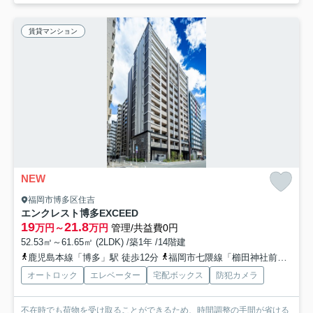
賃貸マンション
NEW
福岡市博多区住吉
エンクレスト博多EXCEED
19
21.8
万円～
万円
管理/共益費0円
52.53㎡～61.65㎡ (2LDK) /築1年 /14階建
鹿児島本線「博多」駅 徒歩12分
福岡市七隈線「櫛田神社前」駅 徒歩5分
オートロック
エレベーター
宅配ボックス
防犯カメラ
不在時でも荷物を受け取ることができるため、時間調整の手間が省ける