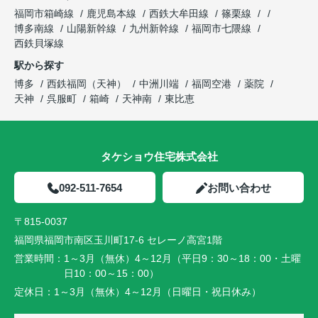
福岡市箱崎線
鹿児島本線
西鉄大牟田線
篠栗線
博多南線
山陽新幹線
九州新幹線
福岡市七隈線
西鉄貝塚線
駅から探す
博多
西鉄福岡（天神）
中洲川端
福岡空港
薬院
天神
呉服町
箱崎
天神南
東比恵
タケショウ住宅株式会社
092-511-7654
お問い合わせ
〒815-0037
福岡県福岡市南区玉川町17-6 セレーノ高宮1階
営業時間：
1～3月（無休）4～12月（平日9：30～18：00・土曜
日10：00～15：00）
定休日：
1～3月（無休）4～12月（日曜日・祝日休み）