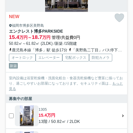
NEW
福岡市博多区美野島
エンクレスト博多PARKSIDE
15.4
18.7
万円～
万円
管理/共益費0円
50.82㎡～61.82㎡ (2LDK) /新築 /15階建
鹿児島本線「博多」駅 徒歩17分
「美野島二丁目」バス停下車 徒歩2分
オートロック
エレベーター
宅配ボックス
防犯カメラ
新築
室内設備は浴室乾燥機・洗面化粧台・食器洗乾燥機など豊富に揃ってお
り、過ごしやすいお部屋になっております。セキュリティ面は...
もっと
見る
募集中の部屋
1305
15.4万円
13階 / 50.82㎡ / 2LDK