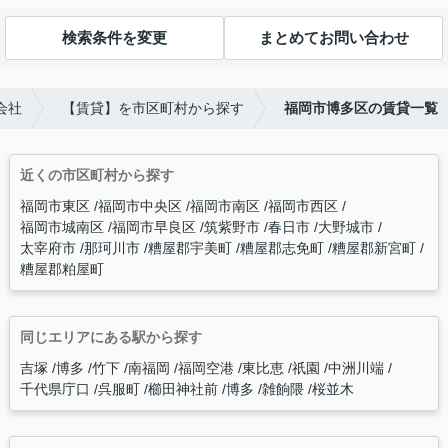
検索条件を変更
まとめてお問い合わせ
会社
【賃貸】を市区町村から探す
福岡市博多区の賃貸一覧
近くの市区町村から探す
福岡市東区
福岡市中央区
福岡市南区
福岡市西区
福岡市城南区
福岡市早良区
筑紫野市
春日市
大野城市
太宰府市
那珂川市
糟屋郡宇美町
糟屋郡志免町
糟屋郡新宮町
糟屋郡粕屋町
同じエリアにある駅から探す
吉塚
博多
竹下
南福岡
福岡空港
東比恵
祇園
中洲川端
千代県庁口
呉服町
櫛田神社前
博多
雑餉隈
桜並木