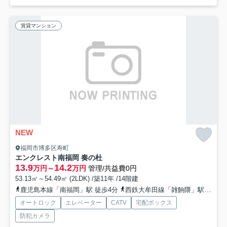
賃貸マンション
NEW
福岡市博多区寿町
エンクレスト南福岡 奏の杜
13.9
14.2
万円～
万円
管理/共益費0円
53.13㎡～54.49㎡ (2LDK) /築11年 /14階建
鹿児島本線「南福岡」駅 徒歩4分
西鉄大牟田線「雑餉隈」駅 徒歩5分
オートロック
エレベーター
CATV
宅配ボックス
防犯カメラ