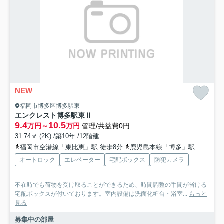
NEW
福岡市博多区博多駅東
エンクレスト博多駅東Ⅱ
9.4
10.5
万円～
万円
管理/共益費0円
31.74㎡ (2K) /築10年 /12階建
福岡市空港線「東比恵」駅 徒歩8分
鹿児島本線「博多」駅 徒歩12分
オートロック
エレベーター
宅配ボックス
防犯カメラ
不在時でも荷物を受け取ることができるため、時間調整の手間が省ける
宅配ボックスが付いております。室内設備は洗面化粧台・浴室...
もっと
見る
募集中の部屋