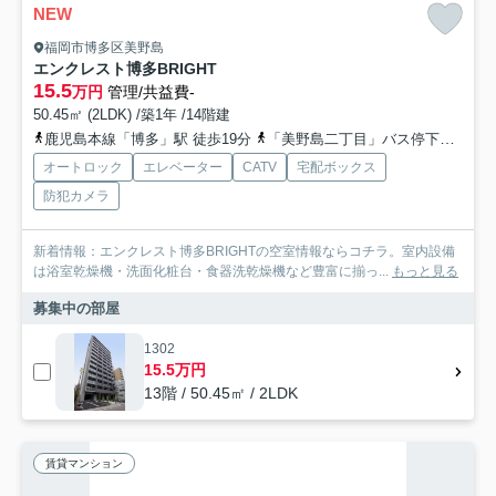
NEW
福岡市博多区美野島
エンクレスト博多BRIGHT
15.5
万円
管理/共益費-
50.45㎡ (2LDK) /築1年 /14階建
鹿児島本線「博多」駅 徒歩19分
「美野島二丁目」バス停下車 徒歩3分
オートロック
エレベーター
CATV
宅配ボックス
防犯カメラ
新着情報：エンクレスト博多BRIGHTの空室情報ならコチラ。室内設備
は浴室乾燥機・洗面化粧台・食器洗乾燥機など豊富に揃っ...
もっと見る
募集中の部屋
1302
15.5万円
13階 / 50.45㎡ / 2LDK
賃貸マンション