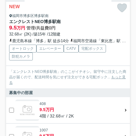
NEW
福岡市博多区博多駅南
エンクレストNEO博多駅南
9.5
万円
管理/共益費0円
32.68㎡ (2K) /築15年 /12階建
鹿児島本線「博多」駅 徒歩14分
福岡市空港線「東比恵」駅 徒歩17分
オートロック
エレベーター
CATV
宅配ボックス
防犯カメラ
「エンクレストNEO博多駅南」のここがイチオシ。留守中に注文した商
品が届くので、配送時間を気にせず注文ができる宅配ボック...
もっと見
る
募集中の部屋
408
9.5万円
4階 / 32.68㎡ / 2K
1007