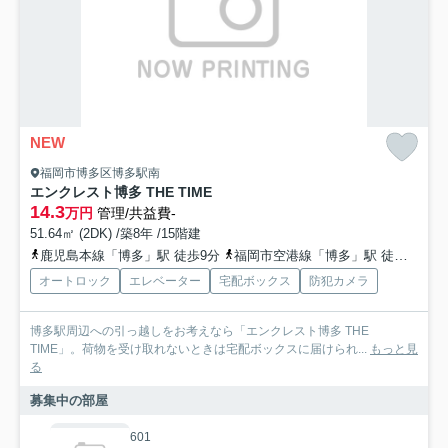
NEW
福岡市博多区博多駅南
エンクレスト博多 THE TIME
14.3
万円
管理/共益費-
51.64㎡ (2DK) /築8年 /15階建
鹿児島本線「博多」駅 徒歩9分
福岡市空港線「博多」駅 徒歩9分
オートロック
エレベーター
宅配ボックス
防犯カメラ
博多駅周辺への引っ越しをお考えなら「エンクレスト博多 THE
TIME」。荷物を受け取れないときは宅配ボックスに届けられ...
もっと見
る
募集中の部屋
601