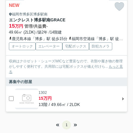
NEW
福岡市博多区博多駅南
エンクレスト博多駅南GRACE
15
万円
管理/共益費-
49.66㎡ (2LDK) /築2年 /14階建
鹿児島本線「博多」駅 徒歩15分
福岡市空港線「博多」駅 徒歩15分
オートロック
エレベーター
宅配ボックス
防犯カメラ
収納はクロゼット・シューズWICなど豊富なので、衣類や履き物の整理
がしやすく便利です。共用部には宅配ボックスが備え付けら...
もっと見
る
募集中の部屋
1302
15万円
13階 / 49.66㎡ / 2LDK
1