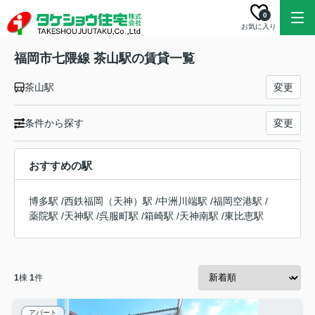
0
お気に入り
福岡市七隈線 茶山駅の賃貸一覧
茶山駅
変更
条件から探す
変更
おすすめの駅
博多駅
/
西鉄福岡（天神）駅
/
中洲川端駅
/
福岡空港駅
/
薬院駅
/
天神駅
/
呉服町駅
/
箱崎駅
/
天神南駅
/
東比恵駅
1
棟
1
件
アパート