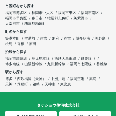
市区町村から探す
福岡市博多区
福岡市中央区
福岡市東区
福岡市南区
福岡市早良区
春日市
糟屋郡志免町
筑紫野市
太宰府市
糟屋郡粕屋町
町名から探す
築港本町
空港前
住吉
別府
春吉
博多駅南
美野島
松島
香椎
原田
沿線から探す
福岡市箱崎線
鹿児島本線
西鉄大牟田線
篠栗線
博多南線
山陽新幹線
九州新幹線
福岡市七隈線
香椎線
駅から探す
博多
西鉄福岡（天神）
中洲川端
福岡空港
薬院
天神
呉服町
箱崎
天神南
東比恵
タケショウ住宅株式会社