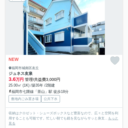
NEW
福岡市城南区友丘
ジュネス友泉
3.6
万円
管理/共益費3,000円
25.00㎡ (1K) /築35年 /2階建
福岡市七隈線「茶山」駅 徒歩18分
敷地内ごみ置き場
公共下水
収納はクロゼット・シューズボックスなど豊富なので、広々と空間を利
用することも可能です。忙しい朝でも鏡を見ながらサッと身支...
もっと
見る