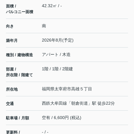
42.32㎡ / -
面積 /
バルコニー面積
南
向き
2026年8月(予定)
築年月
アパート / 木造
種別 / 建物構造
1階 / 1階 / 2階建
部屋 /
所在階 / 階建て
福岡県
太宰府市
高雄
５丁目
所在地
西鉄大牟田線
「
朝倉街道
」駅 徒歩22分
交通
空有 / 6,600円 (税込)
駐車場 / 月額
- / -
更新料 /