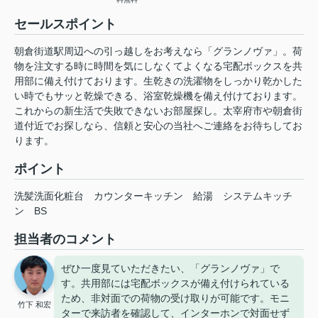
セールスポイント
朝倉街道駅周辺への引っ越しをお考えなら「グランノヴァ」。荷
物を注文する時に時間を気にしなくてよくなる宅配ボックスを共
用部に備え付けております。生乾きの洗濯物をしっかり乾かした
い時でもサッと乾燥できる、浴室乾燥機を備え付けております。
これからの新生活で失敗できないお部屋探し。太宰府市や朝倉街
道付近でお探しなら、信頼と安心の当社へご連絡をお待ちしてお
ります。
ポイント
洗髪洗面化粧台
カウンターキッチン
給湯
システムキッチ
ン
BS
担当者のコメント
ぜひ一度見ていただきたい、「グランノヴァ」で
す。共用部には宅配ボックスが備え付けられている
ため、非対面での荷物の受け取りが可能です。モニ
竹下 和宏
ターで来訪者を確認して、インターホンで対面せず