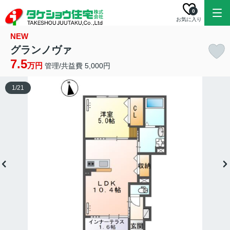
0
お気に入り
NEW
グランノヴァ
7.5
万円
管理/共益費 5,000円
1
/
21