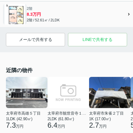
2階
8.3万円
2階 / 52.61㎡ / 2LDK
メールで共有する
LINEで共有する
近隣の物件
太宰府市高雄５丁目
太宰府市観世音寺１丁目
太宰府市朱雀２丁目
1LDK (42.90㎡)
2LDK (61.80㎡)
2
1K (17.00㎡)
7.3
6.4
2.7
万円
万円
万円