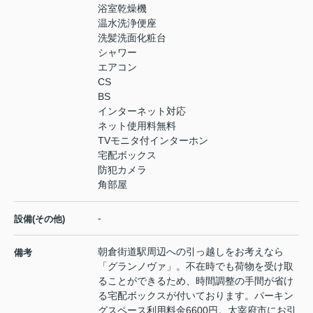
浴室乾燥機
温水洗浄便座
洗髪洗面化粧台
シャワー
エアコン
CS
BS
インターネット対応
ネット使用料無料
TVモニタ付インターホン
宅配ボックス
防犯カメラ
角部屋
-
設備(その他)
朝倉街道駅周辺への引っ越しをお考えなら
備考
「グランノヴァ」。不在時でも荷物を受け取
ることができるため、時間調整の手間が省け
る宅配ボックスが付いております。パーキン
グスペース利用料金6600円。太宰府市にお引