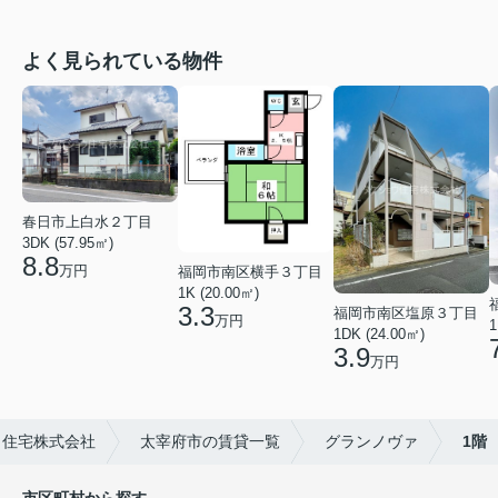
よく見られている物件
春日市上白水２丁目
3DK (57.95㎡)
8.8
万円
福岡市南区横手３丁目
1K (20.00㎡)
3.3
福岡市南区塩原３丁目
万円
1
1DK (24.00㎡)
3.9
万円
ウ住宅株式会社
太宰府市の賃貸一覧
グランノヴァ
1階
市区町村から探す