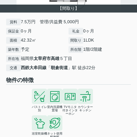
【間取り】
7.5万円 管理/共益費 5,000円
賃料
0ヶ月
0ヶ月
保証金
礼金
42.32㎡
1LDK
面積
間取り
予定
1階/2階建
築年数
所在階
福岡県
太宰府市
高雄
５丁目
所在地
西鉄大牟田線
「
朝倉街道
」駅 徒歩22分
交通
物件の特徴
バストイレ
室内洗濯機
TVモニタ
カウンター
別
置場
付きインタ
キッチン
ーホン
浴室乾燥機
ネット使用
料無料