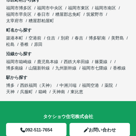
福岡市博多区
福岡市中央区
福岡市東区
福岡市南区
福岡市早良区
春日市
糟屋郡志免町
筑紫野市
太宰府市
糟屋郡粕屋町
町名から探す
築港本町
空港前
住吉
別府
春吉
博多駅南
美野島
松島
香椎
原田
沿線から探す
福岡市箱崎線
鹿児島本線
西鉄大牟田線
篠栗線
博多南線
山陽新幹線
九州新幹線
福岡市七隈線
香椎線
駅から探す
博多
西鉄福岡（天神）
中洲川端
福岡空港
薬院
天神
呉服町
箱崎
天神南
東比恵
タケショウ住宅株式会社
092-511-7654
お問い合わせ