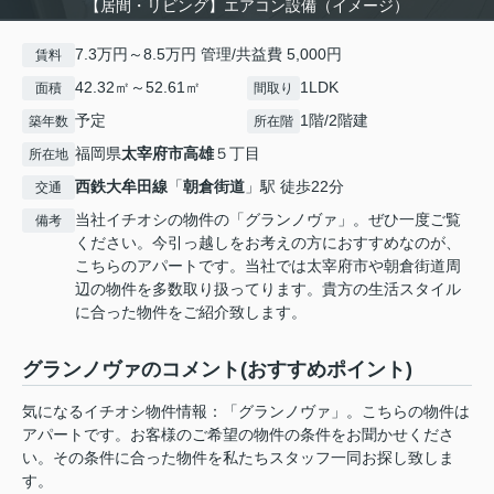
【居間・リビング】エアコン設備（イメージ）
7.3万円～8.5万円 管理/共益費 5,000円
賃料
42.32㎡～52.61㎡
1LDK
面積
間取り
予定
1階/2階建
築年数
所在階
福岡県
太宰府市
高雄
５丁目
所在地
西鉄大牟田線
「
朝倉街道
」駅 徒歩22分
交通
当社イチオシの物件の「グランノヴァ」。ぜひ一度ご覧
備考
ください。今引っ越しをお考えの方におすすめなのが、
こちらのアパートです。当社では太宰府市や朝倉街道周
辺の物件を多数取り扱ってります。貴方の生活スタイル
に合った物件をご紹介致します。
グランノヴァのコメント(おすすめポイント)
気になるイチオシ物件情報：「グランノヴァ」。こちらの物件は
アパートです。お客様のご希望の物件の条件をお聞かせくださ
い。その条件に合った物件を私たちスタッフ一同お探し致しま
す。