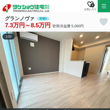
0
お気に入り
グランノヴァ
空室5
7.3万円～8.5万円
管理/共益費 5,000円
1
/
20