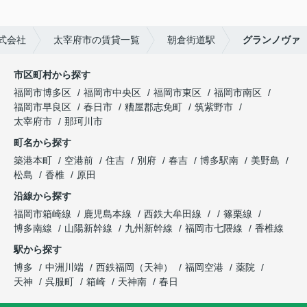
式会社
太宰府市の賃貸一覧
朝倉街道駅
グランノヴァ
市区町村から探す
福岡市博多区
福岡市中央区
福岡市東区
福岡市南区
福岡市早良区
春日市
糟屋郡志免町
筑紫野市
太宰府市
那珂川市
町名から探す
築港本町
空港前
住吉
別府
春吉
博多駅南
美野島
松島
香椎
原田
沿線から探す
福岡市箱崎線
鹿児島本線
西鉄大牟田線
篠栗線
博多南線
山陽新幹線
九州新幹線
福岡市七隈線
香椎線
駅から探す
博多
中洲川端
西鉄福岡（天神）
福岡空港
薬院
天神
呉服町
箱崎
天神南
春日