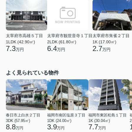
太宰府市高雄５丁目
太宰府市観世音寺１丁目
太宰府市朱雀２丁目
1LDK (42.90㎡)
2LDK (61.80㎡)
1K (17.00㎡)
7.3
6.4
2.7
万円
万円
万円
よく見られている物件
春日市上白水２丁目
福岡市南区塩原３丁目
福岡市東区松島１丁目
3DK (57.95㎡)
1DK (24.00㎡)
1K (30.04㎡)
2
8.8
3.9
7.7
万円
万円
万円