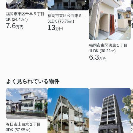
福岡市東区千早５丁目
福岡市東区和白東５丁目
1K (24.43㎡)
3
3LDK (75.76㎡)
7.6
13
万円
万円
福岡市東区唐原１丁目
1LDK (30.22㎡)
6.3
万円
よく見られている物件
春日市上白水２丁目
2
3DK (57.95㎡)