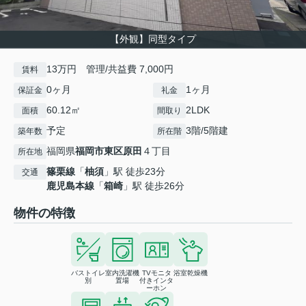
【外観】同型タイプ
13万円 管理/共益費 7,000円
賃料
0ヶ月
1ヶ月
保証金
礼金
60.12㎡
2LDK
面積
間取り
予定
3階/5階建
築年数
所在階
福岡県
福岡市東区
原田
４丁目
所在地
篠栗線
「
柚須
」駅 徒歩23分
交通
鹿児島本線
「
箱崎
」駅 徒歩26分
物件の特徴
バストイレ
室内洗濯機
TVモニタ
浴室乾燥機
別
置場
付きインタ
ーホン