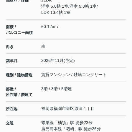
2LDK
間取り / 詳細
洋室 5.8帖 1室
/
洋室 5.8帖 1室
/
LDK 13.4帖 1室
60.12㎡ / -
面積 /
バルコニー面積
南
向き
2026年11月(予定)
築年月
賃貸マンション / 鉄筋コンクリート
種別 / 建物構造
3階 / 3階 / 5階建
部屋 /
所在階 / 階建て
福岡県
福岡市東区
原田
４丁目
所在地
篠栗線
「
柚須
」駅 徒歩23分
交通
鹿児島本線
「
箱崎
」駅 徒歩26分