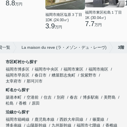
8.8
万円
福岡市東区松島１丁目
福岡市南区塩原３丁目
1K (30.04㎡)
1DK (24.00㎡)
7.7
3.9
万円
万円
貸一覧
La maison du reve (ラ・メゾン・デュ・レーヴ)
3階
市区町村から探す
福岡市博多区
福岡市中央区
福岡市東区
福岡市南区
福岡市早良区
春日市
糟屋郡志免町
筑紫野市
太宰府市
那珂川市
町名から探す
築港本町
空港前
住吉
別府
春吉
博多駅南
美野島
松島
香椎
原田
沿線から探す
福岡市箱崎線
鹿児島本線
西鉄大牟田線
篠栗線
博多南線
山陽新幹線
九州新幹線
福岡市七隈線
香椎線