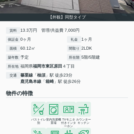
【外観】同型タイプ
13.3万円 管理/共益費 7,000円
賃料
0ヶ月
1ヶ月
保証金
礼金
60.12㎡
2LDK
面積
間取り
予定
5階/5階建
築年数
所在階
福岡県
福岡市東区
原田
４丁目
所在地
篠栗線
「
柚須
」駅 徒歩23分
交通
鹿児島本線
「
箱崎
」駅 徒歩26分
物件の特徴
バストイレ
室内洗濯機
TVモニタ
カウンター
別
置場
付きインタ
キッチン
ーホン