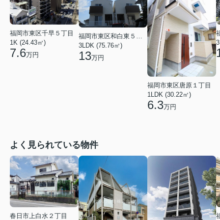
福岡市東区千早５丁目
福岡市東区和白東５丁目
1K (24.43㎡)
3
3LDK (75.76㎡)
7.6
13
万円
万円
福岡市東区唐原１丁目
1LDK (30.22㎡)
6.3
万円
よく見られている物件
春日市上白水２丁目