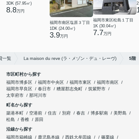
2
3DK (57.95㎡)
8.8
万円
福岡市東区松島１丁目
福岡市南区塩原３丁目
1K (30.04㎡)
1DK (24.00㎡)
7.7
3.9
万円
万円
貸一覧
La maison du reve (ラ・メゾン・デュ・レーヴ)
5階
市区町村から探す
福岡市博多区
福岡市中央区
福岡市東区
福岡市南区
福岡市早良区
春日市
糟屋郡志免町
筑紫野市
太宰府市
那珂川市
町名から探す
築港本町
空港前
住吉
別府
春吉
博多駅南
美野島
松島
香椎
原田
沿線から探す
福岡市箱崎線
鹿児島本線
西鉄大牟田線
篠栗線