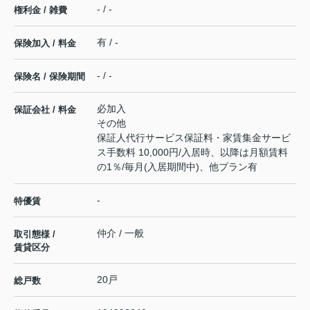
- / -
権利金 / 雑費
有 / -
保険加入 / 料金
- / -
保険名 / 保険期間
必加入
保証会社 / 料金
その他
保証人代行サービス保証料・家賃集金サービ
ス手数料 10,000円/入居時、以降は月額賃料
の1％/毎月(入居期間中)、他プラン有
-
特優賃
仲介 / 一般
取引態様 /
賃貸区分
20戸
総戸数