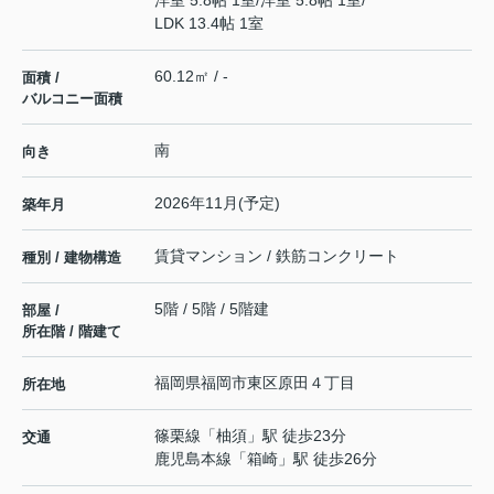
洋室 5.8帖 1室
/
洋室 5.8帖 1室
/
LDK 13.4帖 1室
60.12㎡ / -
面積 /
バルコニー面積
南
向き
2026年11月(予定)
築年月
賃貸マンション / 鉄筋コンクリート
種別 / 建物構造
5階 / 5階 / 5階建
部屋 /
所在階 / 階建て
福岡県
福岡市東区
原田
４丁目
所在地
篠栗線
「
柚須
」駅 徒歩23分
交通
鹿児島本線
「
箱崎
」駅 徒歩26分