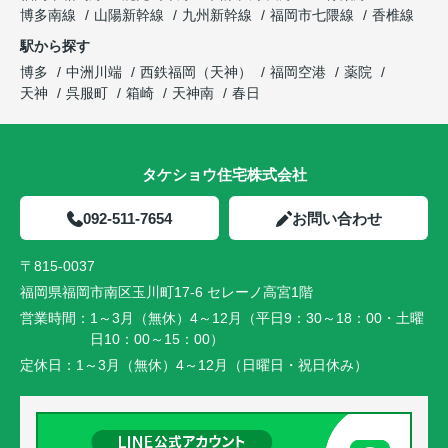
博多南線
山陽新幹線
九州新幹線
福岡市七隈線
香椎線
駅から探す
博多
中洲川端
西鉄福岡（天神）
福岡空港
薬院
天神
呉服町
箱崎
天神南
春日
タケショウ住宅株式会社
092-511-7654
お問い合わせ
〒815-0037
福岡県福岡市南区玉川町17-6 セレーノ高宮1階
営業時間：
1～3月（無休）4～12月（平日9：30～18：00・土曜
日10：00～15：00）
定休日：
1～3月（無休）4～12月（日曜日・祝日休み）