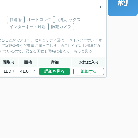
駐輪場
オートロック
宅配ボックス
インターネット対応
防犯カメラ
ることができます。セキュリティ面は、TVインターホン・オ
・浴室乾燥機など豊富に揃っており、過ごしやすいお部屋にな
ているので、異なる工程も同時に進めら...
もっと見る
間取り
面積
詳細
お気に入り
1LDK
41.04㎡
詳細を見る
追加する