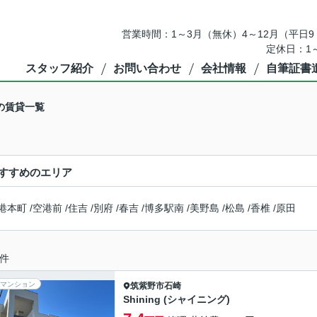
営業時間：1～3月（無休）4～12月（平日9：
定休日：1
スタッフ紹介
お問い合わせ
会社情報
自筆証書
の賃貸一覧
すすめのエリア
港本町
/
空港前
/
住吉
/
別府
/
春吉
/
博多駅南
/
美野島
/
松島
/
香椎
/
原田
件
マンション
筑紫野市
石崎
Shining (シャイニング)