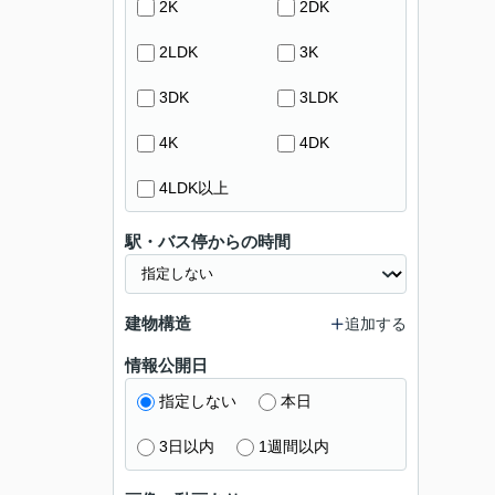
2K
2DK
2LDK
3K
3DK
3LDK
4K
4DK
4LDK以上
駅・バス停からの時間
建物構造
追加する
情報公開日
指定しない
本日
3日以内
1週間以内