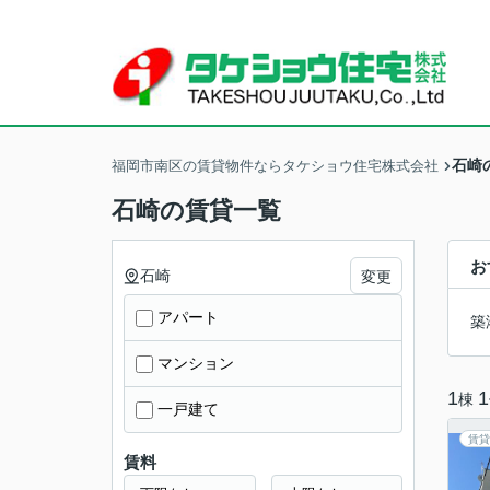
石崎
福岡市南区の賃貸物件ならタケショウ住宅株式会社
石崎の賃貸一覧
お
石崎
変更
アパート
築
マンション
1
1
棟
一戸建て
賃貸
賃料