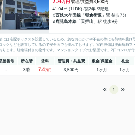
7.4
万円
管理/共益費3,500円
41.04㎡ (1LDK) /築2年 /3階建
西鉄大牟田線
「
朝倉街道
」駅 徒歩7分
鹿児島本線
「
天拝山
」駅 徒歩9分
部には宅配ボックスを設置しているため、急なお出かけや不在の際にも荷物を受け取
ロックなどを設置しているので安全面でも優れております。室内設備は洗面所独立
おります。駐輪場付きの物件です。マンションタイプのお部屋です。2口コンロが付い
部屋番号
所在階
賃料
管理費・共益費
敷金/保証金
礼金
7.4
-
3階
3,500円
1ヶ月
1ヶ月
万円
1