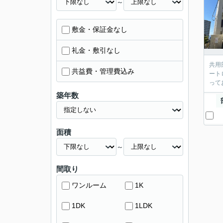
～
敷金・保証金なし
礼金・敷引なし
共用
共益費・管理費込み
ート
って
築年数
面積
～
間取り
ワンルーム
1K
1DK
1LDK