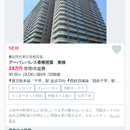
NEW
福岡市東区香椎照葉
アーバンパレス香椎照葉 東棟
24
万円
管理/共益費-
90.00㎡ (3LDK) /築6年 /20階建
鹿児島本線「千早」駅 徒歩33分
西鉄貝塚線「西鉄千早」駅 徒歩33分
オートロック
エレベーター
宅配ボックス
インターネット対応
外観タイル張り
公共下水
入浴中や料理中など自宅にいても手が離せないときに、宅配ボックスが
あれば再配達の手間なしに荷物を受け取れます。セキュリティ...
もっと
見る