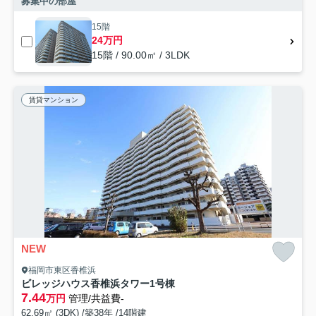
募集中の部屋
15階
24万円
15階 / 90.00㎡ / 3LDK
賃貸マンション
NEW
福岡市東区香椎浜
ビレッジハウス香椎浜タワー1号棟
7.44
万円
管理/共益費-
62.69㎡ (3DK) /築38年 /14階建