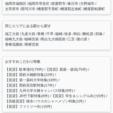
福岡市城南区
福岡市早良区
筑紫野市
春日市
大野城市
太宰府市
那珂川市
糟屋郡宇美町
糟屋郡志免町
糟屋郡粕屋町
同じエリアにある駅から探す
福工大前
九産大前
香椎
千早
箱崎
奈多
和白
舞松原
貝塚
箱崎九大前
箱崎宮前
馬出九大病院前
三苫
唐の原
香椎花園前
香椎宮前
おすすめこだわり特集
【賃貸】駐車場付(79件)
【賃貸】新築・築浅(75件)
【賃貸】西鉄大橋駅特集(22件)
【賃貸】第一薬科大学特集(18件)
【賃貸】西鉄高宮駅特集(17件)
【賃貸】九州大学大橋キャンパス特集(9件)
【賃貸】JR竹下駅特集(8件)
【賃貸】学生＆シングル向け(5件)
【高級賃貸】積水ハウスのシャーメゾン特集(1件)
【賃貸】ファミリー向け(0件)