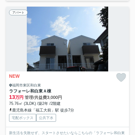
アパート
NEW
福岡市東区和白東
ラフォーレ和白東Ａ棟
13
万円
管理/共益費3,000円
75.76㎡ (3LDK) /築2年 /2階建
鹿児島本線「福工大前」駅 徒歩7分
宅配ボックス
公共下水
新生活を失敗せず、スタートさせたいならこちらの「ラフォーレ和白東