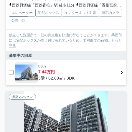
西鉄貝塚線「西鉄香椎」駅 徒歩11分
西鉄貝塚線「香椎宮前」駅 徒歩14分
エレベーター
宅配ボックス
インターネット対応
防犯カメラ
公共下水
独立した洗面所で、朝の身支度も快適に行なうことができます。共用部
には宅配ボックスが備え付けられているため、非対面での荷物...
もっと
見る
募集中の部屋
0309
7.44万円
3階 / 62.69㎡ / 3DK
賃貸マンション