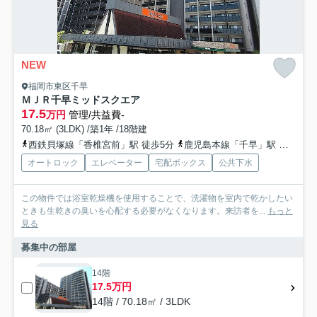
NEW
福岡市東区千早
ＭＪＲ千早ミッドスクエア
17.5
万円
管理/共益費-
70.18㎡ (3LDK) /築1年 /18階建
西鉄貝塚線「香椎宮前」駅 徒歩5分
鹿児島本線「千早」駅 徒歩8分
オートロック
エレベーター
宅配ボックス
公共下水
この物件では浴室乾燥機を使用することで、洗濯物を室内で乾かしたい
ときも生乾きの臭いを心配する必要がなくなります。来訪者を...
もっと
見る
募集中の部屋
14階
17.5万円
14階 / 70.18㎡ / 3LDK