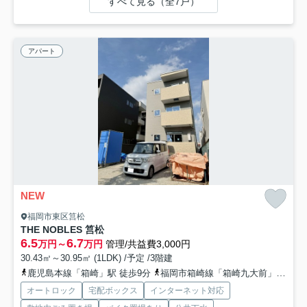
すべて見る（全7戸）
アパート
NEW
福岡市東区筥松
THE NOBLES 筥松
6.5
6.7
万円～
万円
管理/共益費3,000円
30.43㎡～30.95㎡ (1LDK) /予定 /3階建
鹿児島本線「箱崎」駅 徒歩9分
福岡市箱崎線「箱崎九大前」駅 徒歩16分
オートロック
宅配ボックス
インターネット対応