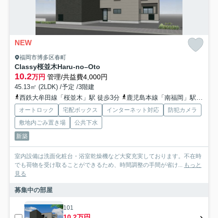
NEW
福岡市博多区春町
Classy桜並木Haru-no–Oto
10.2
万円
管理/共益費4,000円
45.13㎡ (2LDK) /予定 /3階建
西鉄大牟田線「桜並木」駅 徒歩3分
鹿児島本線「南福岡」駅 徒歩11分
オートロック
宅配ボックス
インターネット対応
防犯カメラ
敷地内ごみ置き場
公共下水
新築
室内設備は洗面化粧台・浴室乾燥機など大変充実しております。不在時
でも荷物を受け取ることができるため、時間調整の手間が省け...
もっと
見る
募集中の部屋
101
10.2万円