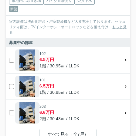
敷地内ごみ置き場
バイク置場あり
公共下水
新築
室内設備は洗面化粧台・浴室乾燥機など大変充実しております。セキュ
リティ面は、TVインターホン・オートロックなどを備え付け...
もっと見
る
募集中の部屋
102
6.5万円
1階 / 30.95㎡ / 1LDK
101
6.5万円
1階 / 30.95㎡ / 1LDK
203
6.6万円
2階 / 30.43㎡ / 1LDK
すべて見る（全7戸）