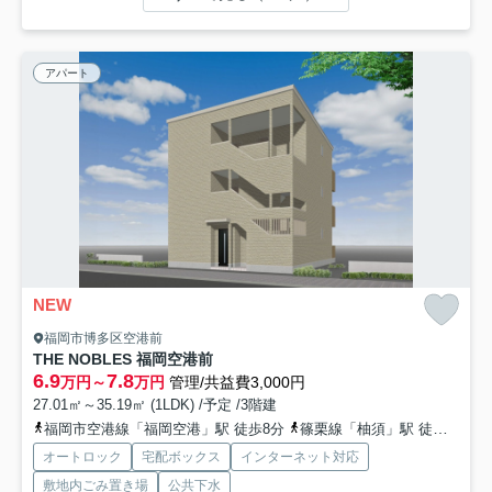
アパート
NEW
福岡市博多区空港前
THE NOBLES 福岡空港前
6.9
7.8
万円～
万円
管理/共益費3,000円
27.01㎡～35.19㎡ (1LDK) /予定 /3階建
福岡市空港線「福岡空港」駅 徒歩8分
篠栗線「柚須」駅 徒歩26分
オートロック
宅配ボックス
インターネット対応
敷地内ごみ置き場
公共下水