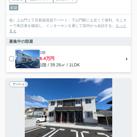
新築
仮）上山門１丁目新築賃貸アパート：下山門駅にも近くて便利。モニタ
ーで来訪者を確認し、インターホンを通じて室内から会話する...
もっと
見る
募集中の部屋
1階
6.4万円
1階 / 39.26㎡ / 1LDK
アパート