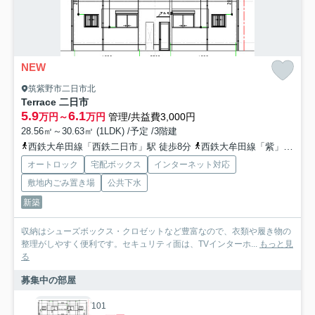
NEW
筑紫野市二日市北
Terrace 二日市
5.9
6.1
万円～
万円
管理/共益費3,000円
28.56㎡～30.63㎡ (1LDK) /予定 /3階建
西鉄大牟田線「西鉄二日市」駅 徒歩8分
西鉄大牟田線「紫」駅 徒歩14分
オートロック
宅配ボックス
インターネット対応
敷地内ごみ置き場
公共下水
新築
収納はシューズボックス・クロゼットなど豊富なので、衣類や履き物の
整理がしやすく便利です。セキュリティ面は、TVインターホ...
もっと見
る
募集中の部屋
101