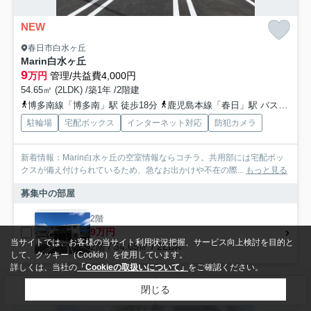
NEW
春日市白水ヶ丘
Marin白水ヶ丘
9
万円
管理/共益費4,000円
54.65㎡ (2LDK) /築1年 /2階建
博多南線「博多南」駅 徒歩18分
鹿児島本線「春日」駅 バス16分 「上白水公民館入口」 停歩9分
駐輪場
宅配ボックス
インターネット対応
防犯カメラ
新着情報：Marin白水ヶ丘の空室情報ならコチラ。共用部には宅配ボッ
クスが備え付けられているため、急なお出かけや不在の際...
もっと見る
募集中の部屋
2階
9万円
当サイトでは、お客様の当サイト利用状況把握、サービス向上検討を目的と
2階 / 54.65㎡ / 2LDK
して、クッキー（Cookie）を使用しています。
詳しくは、当社の
「Cookieの取扱いについて」
をご確認ください。
閉じる
検索条件を変更
まとめてお問い合わせ
アパート