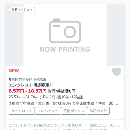
賃貸マンション
NEW
福岡市博多区博多駅東
エンクレスト博多駅東Ⅱ
8.5
10.5
万円～
万円
管理/共益費0円
25.53㎡～31.74㎡ (1R～2K) /築10年 /12階建
福岡市空港線「東比恵」駅 徒歩8分
鹿児島本線「博多」駅 徒歩12分
オートロック
エレベーター
宅配ボックス
防犯カメラ
こだわりポイント満載のエンクレスト博多駅東Ⅱ。収納はシューズボッ