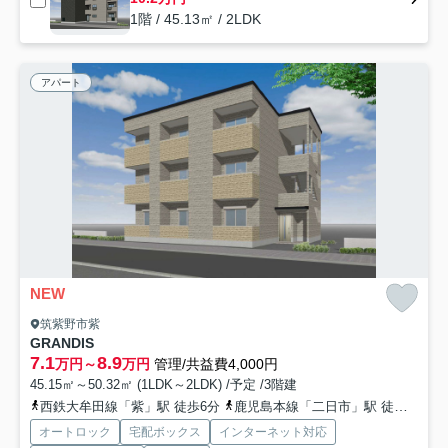
1階 / 45.13㎡ / 2LDK
アパート
NEW
筑紫野市紫
GRANDIS
7.1
8.9
万円～
万円
管理/共益費4,000円
45.15㎡～50.32㎡ (1LDK～2LDK) /予定 /3階建
西鉄大牟田線「紫」駅 徒歩6分
鹿児島本線「二日市」駅 徒歩10分
オートロック
宅配ボックス
インターネット対応