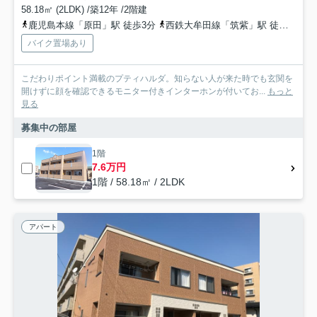
58.18㎡ (2LDK) /築12年 /2階建
鹿児島本線「原田」駅 徒歩3分
西鉄大牟田線「筑紫」駅 徒歩25分
バイク置場あり
こだわりポイント満載のプティハルダ。知らない人が来た時でも玄関を
開けずに顔を確認できるモニター付きインターホンが付いてお...
もっと
見る
募集中の部屋
1階
7.6万円
1階 / 58.18㎡ / 2LDK
アパート