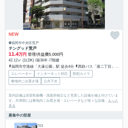
NEW
福岡市中央区荒戸
テングッド荒戸
11.4
万円
管理/共益費5,000円
42.12㎡ (1LDK) /築36年 /7階建
福岡市空港線「大濠公園」駅 徒歩4分
西鉄バス「港二丁目」バス停下車 徒歩1分
エレベーター
インターネット対応
防犯カメラ
敷地内ごみ置き場
公共下水
室内設備は浴室乾燥機・洗面所独立など充実した設備を備え付けていま
す。共用部には敷地内ごみ置き場・エレベータなど様々な設備...
もっと
見る
募集中の部屋
703