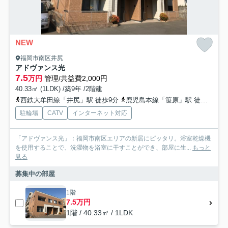
NEW
福岡市南区井尻
アドヴァンス光
7.5
万円
管理/共益費2,000円
40.33㎡ (1LDK) /築9年 /2階建
西鉄大牟田線「井尻」駅 徒歩9分
鹿児島本線「笹原」駅 徒歩13分
駐輪場
CATV
インターネット対応
「アドヴァンス光」：福岡市南区エリアの新居にピッタリ。浴室乾燥機
を使用することで、洗濯物を浴室に干すことができ、部屋に生...
もっと
見る
募集中の部屋
1階
7.5万円
1階 / 40.33㎡ / 1LDK