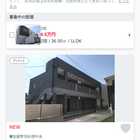
ビン）。室内設備は浴室乾燥機・洗面所独立など豊富に揃って...
もっと
見る
募集中の部屋
2階
6.5万円
2階 / 36.00㎡ / 1LDK
アパート
NEW
筑紫野市針摺中央