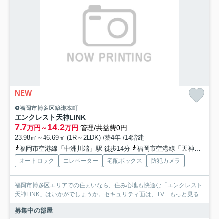
NEW
福岡市博多区築港本町
エンクレスト天神LINK
7.7
14.2
万円～
万円
管理/共益費0円
23.98㎡～46.69㎡ (1R～2LDK) /築4年 /14階建
福岡市空港線「中洲川端」駅 徒歩14分
福岡市空港線「天神」駅 徒歩18分
オートロック
エレベーター
宅配ボックス
防犯カメラ
福岡市博多区エリアでの住まいなら、住み心地も快適な「エンクレスト
天神LINK」はいかがでしょうか。セキュリティ面は、TV...
もっと見る
募集中の部屋