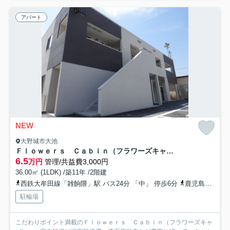
アパート
NEW
大野城市大池
Ｆｌｏｗｅｒｓ Ｃａｂｉｎ（フラワーズキャビン）
6.5
万円
管理/共益費3,000円
36.00㎡ (1LDK) /築11年 /2階建
西鉄大牟田線「雑餉隈」駅 バス24分 「中」 停歩6分
鹿児島本線「南福岡」駅 バス11分 「中」 停歩6分
駐輪場
こだわりポイント満載のＦｌｏｗｅｒｓ Ｃａｂｉｎ（フラワーズキャ