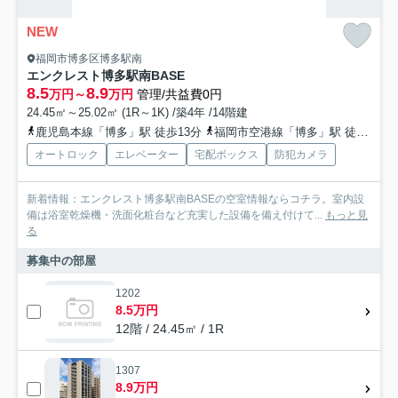
NEW
福岡市博多区博多駅南
エンクレスト博多駅南BASE
8.5
8.9
万円～
万円
管理/共益費0円
24.45㎡～25.02㎡ (1R～1K) /築4年 /14階建
鹿児島本線「博多」駅 徒歩13分
福岡市空港線「博多」駅 徒歩13分
オートロック
エレベーター
宅配ボックス
防犯カメラ
新着情報：エンクレスト博多駅南BASEの空室情報ならコチラ。室内設
備は浴室乾燥機・洗面化粧台など充実した設備を備え付けて...
もっと見
る
募集中の部屋
1202
8.5万円
12階 / 24.45㎡ / 1R
1307
8.9万円