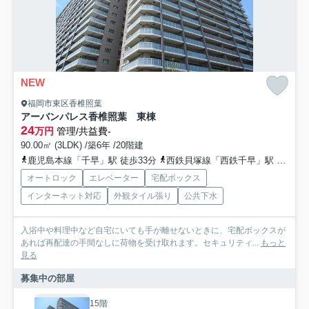
NEW
福岡市東区香椎照葉
アーバンパレス香椎照葉 東棟
24
万円
管理/共益費-
90.00㎡ (3LDK) /築6年 /20階建
鹿児島本線「千早」駅 徒歩33分
西鉄貝塚線「西鉄千早」駅 徒歩33分
オートロック
エレベーター
宅配ボックス
インターネット対応
外観タイル張り
公共下水
入浴中や料理中など自宅にいても手が離せないときに、宅配ボックスが
あれば再配達の手間なしに荷物を受け取れます。セキュリティ...
もっと
見る
募集中の部屋
15階