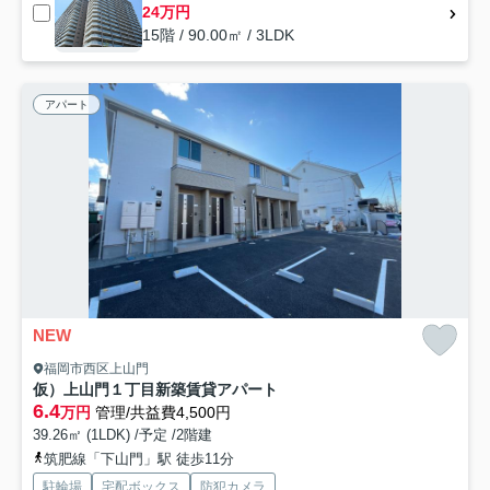
24万円
15階 / 90.00㎡ / 3LDK
アパート
NEW
福岡市西区上山門
仮）上山門１丁目新築賃貸アパート
6.4
万円
管理/共益費4,500円
39.26㎡ (1LDK) /予定 /2階建
筑肥線「下山門」駅 徒歩11分
駐輪場
宅配ボックス
防犯カメラ