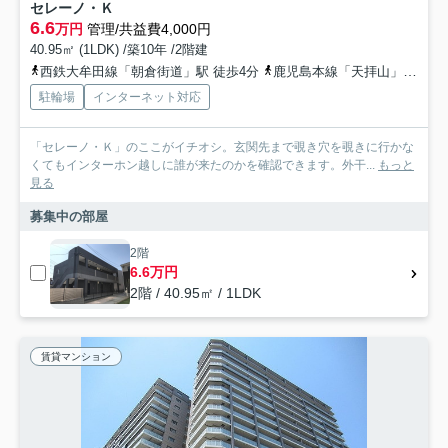
セレーノ・Ｋ
6.6
万円
管理/共益費4,000円
40.95㎡ (1LDK) /築10年 /2階建
西鉄大牟田線「朝倉街道」駅 徒歩4分
鹿児島本線「天拝山」駅 徒歩9分
駐輪場
インターネット対応
「セレーノ・Ｋ」のここがイチオシ。玄関先まで覗き穴を覗きに行かな
くてもインターホン越しに誰が来たのかを確認できます。外干...
もっと
見る
募集中の部屋
2階
6.6万円
2階 / 40.95㎡ / 1LDK
賃貸マンション