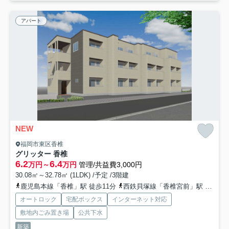
アパート
NEW
福岡市東区香椎
グリッター 香椎
6.2
6.4
万円～
万円
管理/共益費3,000円
30.08㎡～32.78㎡ (1LDK) /予定 /3階建
鹿児島本線「香椎」駅 徒歩11分
西鉄貝塚線「香椎宮前」駅 徒歩11分
オートロック
宅配ボックス
インターネット対応
敷地内ごみ置き場
公共下水
新築