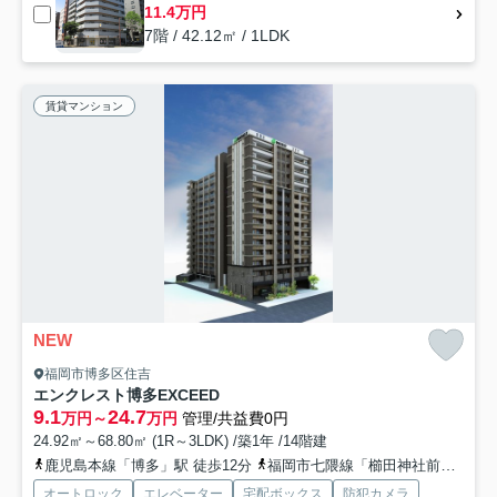
11.4万円
7階 / 42.12㎡ / 1LDK
賃貸マンション
NEW
福岡市博多区住吉
エンクレスト博多EXCEED
9.1
24.7
万円～
万円
管理/共益費0円
24.92㎡～68.80㎡ (1R～3LDK) /築1年 /14階建
鹿児島本線「博多」駅 徒歩12分
福岡市七隈線「櫛田神社前」駅 徒歩5分
オートロック
エレベーター
宅配ボックス
防犯カメラ