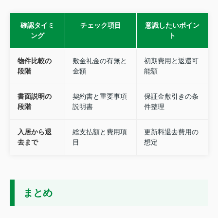
確認タイミ
チェック項目
意識したいポイン
ング
ト
物件比較の
敷金礼金の有無と
初期費用と返還可
段階
金額
能額
書面説明の
契約書と重要事項
保証金敷引きの条
段階
説明書
件整理
入居から退
総支払額と費用項
更新料退去費用の
去まで
目
想定
まとめ