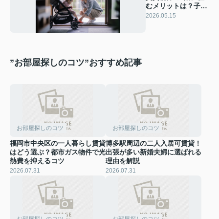
むメリットは？子育
て家庭のデメリット
2026.05.15
と注意点も解説
”お部屋探しのコツ”おすすめ記事
お部屋探しのコツ
お部屋探しのコツ
福岡市中央区の一人暮らし賃貸
博多駅周辺の二人入居可賃貸！
はどう選ぶ？都市ガス物件で光
出張が多い新婚夫婦に選ばれる
熱費を抑えるコツ
理由を解説
2026.07.31
2026.07.31