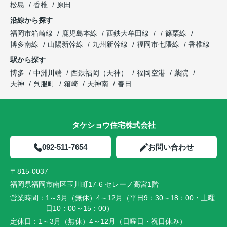
松島
香椎
原田
沿線から探す
福岡市箱崎線
鹿児島本線
西鉄大牟田線
篠栗線
博多南線
山陽新幹線
九州新幹線
福岡市七隈線
香椎線
駅から探す
博多
中洲川端
西鉄福岡（天神）
福岡空港
薬院
天神
呉服町
箱崎
天神南
春日
タケショウ住宅株式会社
092-511-7654
お問い合わせ
〒815-0037
福岡県福岡市南区玉川町17-6 セレーノ高宮1階
営業時間：
1～3月（無休）4～12月（平日9：30～18：00・土曜
日10：00～15：00）
定休日：
1～3月（無休）4～12月（日曜日・祝日休み）