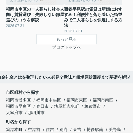
お部屋探しのコツ
お部屋探しのコツ
福岡市南区の一人暮らし社会人
西鉄平尾駅の賃貸は新婚におす
向け賃貸選び！失敗しない部屋
すめ！利便性と落ち着いた街並
選びのコツを解説
みで二人暮らしを快適にする方
法
2026.07.31
2026.07.31
もっと見る
ブログトップへ
敷金礼金とはを整理したい人必見？意味と相場原状回復まで基礎を解説
市区町村から探す
福岡市博多区
福岡市中央区
福岡市東区
福岡市南区
福岡市早良区
春日市
糟屋郡志免町
筑紫野市
太宰府市
那珂川市
町名から探す
築港本町
空港前
住吉
別府
春吉
博多駅南
美野島