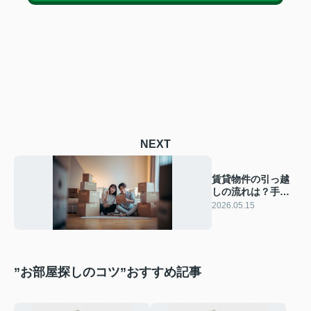
NEXT
賃貸物件の引っ越
しの流れは？手続
きの全体像と安心
2026.05.15
の進め方を解説
”お部屋探しのコツ”おすすめ記事