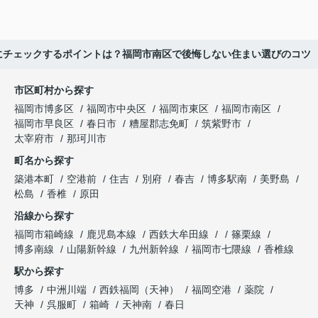
にチェックするポイントは？福岡市南区で後悔しない住まい選びのコツ
市区町村から探す
福岡市博多区
福岡市中央区
福岡市東区
福岡市南区
福岡市早良区
春日市
糟屋郡志免町
筑紫野市
太宰府市
那珂川市
町名から探す
築港本町
空港前
住吉
別府
春吉
博多駅南
美野島
松島
香椎
原田
沿線から探す
福岡市箱崎線
鹿児島本線
西鉄大牟田線
篠栗線
博多南線
山陽新幹線
九州新幹線
福岡市七隈線
香椎線
駅から探す
博多
中洲川端
西鉄福岡（天神）
福岡空港
薬院
天神
呉服町
箱崎
天神南
春日