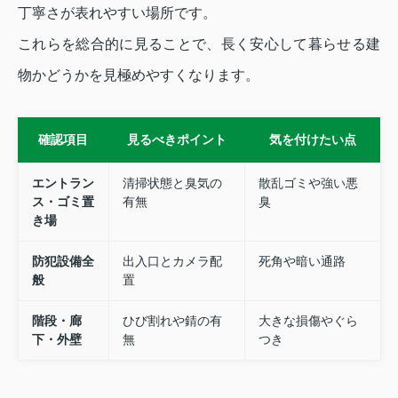
丁寧さが表れやすい場所です。
これらを総合的に見ることで、長く安心して暮らせる建
物かどうかを見極めやすくなります。
確認項目
見るべきポイント
気を付けたい点
エントラン
清掃状態と臭気の
散乱ゴミや強い悪
ス・ゴミ置
有無
臭
き場
防犯設備全
出入口とカメラ配
死角や暗い通路
般
置
階段・廊
ひび割れや錆の有
大きな損傷やぐら
下・外壁
無
つき