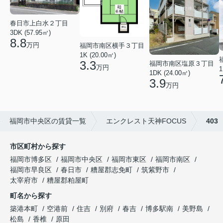
春日市上白水２丁目
3DK (57.95㎡)
8.8
万円
福岡市南区横手３丁目
1K (20.00㎡)
3.3
福岡市南区塩原３丁目
万円
1
1DK (24.00㎡)
3.9
万円
福岡市中央区の賃貸一覧
エンクレスト天神FOCUS
403
市区町村から探す
福岡市博多区
福岡市中央区
福岡市東区
福岡市南区
福岡市早良区
春日市
糟屋郡志免町
筑紫野市
太宰府市
糟屋郡粕屋町
町名から探す
築港本町
空港前
住吉
別府
春吉
博多駅南
美野島
松島
香椎
原田