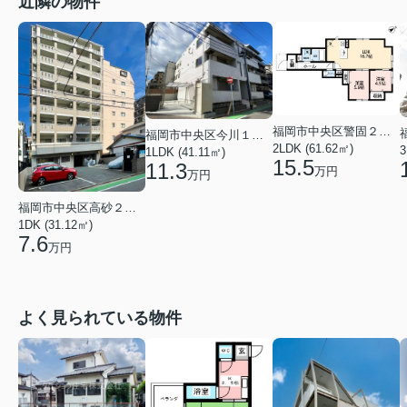
近隣の物件
福岡市中央区警固２丁目
福岡市中央区今川１丁目
2LDK (61.62㎡)
3
1LDK (41.11㎡)
15.5
11.3
万円
万円
福岡市中央区高砂２丁目
1DK (31.12㎡)
7.6
万円
よく見られている物件