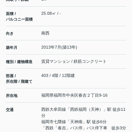
25.08㎡ / -
面積 /
バルコニー面積
南西
向き
2013年7月(築13年)
築年月
賃貸マンション / 鉄筋コンクリート
種別 / 建物構造
403 / 4階 / 12階建
部屋 /
所在階 / 階建て
福岡県
福岡市中央区
春吉
２丁目9-16
所在地
西鉄大牟田線
「
西鉄福岡（天神）
」駅 徒歩11
交通
分
福岡市七隈線
「
天神南
」駅 徒歩6分
「西鉄「春吉」バス停」バス停下車 徒歩3分