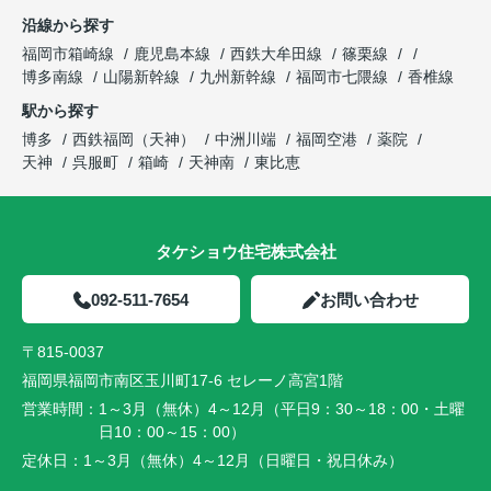
沿線から探す
福岡市箱崎線
鹿児島本線
西鉄大牟田線
篠栗線
博多南線
山陽新幹線
九州新幹線
福岡市七隈線
香椎線
駅から探す
博多
西鉄福岡（天神）
中洲川端
福岡空港
薬院
天神
呉服町
箱崎
天神南
東比恵
タケショウ住宅株式会社
092-511-7654
お問い合わせ
〒815-0037
福岡県福岡市南区玉川町17-6 セレーノ高宮1階
営業時間：
1～3月（無休）4～12月（平日9：30～18：00・土曜
日10：00～15：00）
定休日：
1～3月（無休）4～12月（日曜日・祝日休み）