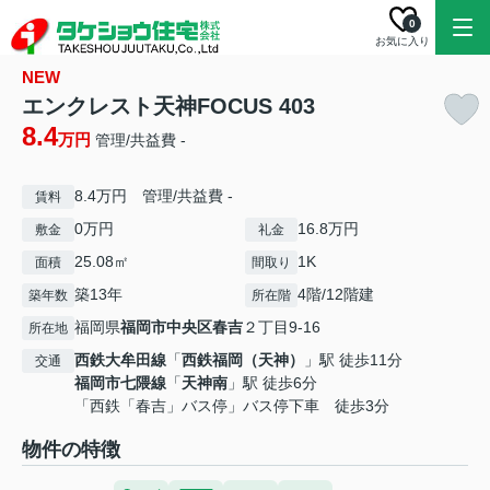
0
お気に入り
NEW
エンクレスト天神FOCUS 403
8.4
万円
管理/共益費 -
8.4万円 管理/共益費 -
賃料
0万円
16.8万円
敷金
礼金
25.08㎡
1K
面積
間取り
築13年
4階/12階建
築年数
所在階
福岡県
福岡市中央区
春吉
２丁目9-16
所在地
西鉄大牟田線
「
西鉄福岡（天神）
」駅 徒歩11分
交通
福岡市七隈線
「
天神南
」駅 徒歩6分
「西鉄「春吉」バス停」バス停下車 徒歩3分
物件の特徴