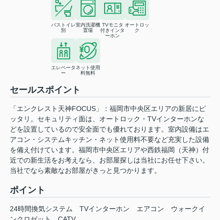
バストイレ
室内洗濯機
TVモニタ
オートロッ
別
置場
付きインタ
ク
ーホン
エレベータ
ネット使用
ー
料無料
セールスポイント
「エンクレスト天神FOCUS」：福岡市中央区エリアの新居にピ
ッタリ。セキュリティ面は、オートロック・TVインターホンな
どを設置しているので安全面でも優れております。室内設備はエ
アコン・システムキッチン・ネット使用料不要など充実した設備
を備え付けています。福岡市中央区エリアや西鉄福岡（天神）付
近での新生活をお考えなら、お部屋探しは当社にお任せ下さい。
当社でなら素敵なお部屋がきっと見つかります。
ポイント
24時間換気システム
TVインターホン
エアコン
ウォークイ
ンクロゼット
CATV