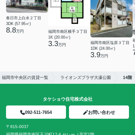
春日市上白水２丁目
3DK (57.95㎡)
8.8
万円
福岡市南区横手３丁目
1K (20.00㎡)
3.3
福岡市南区塩原３丁目
万円
1
1DK (24.00㎡)
3.9
万円
福岡市中央区の賃貸一覧
ライオンズプラザ大濠公園
14階
タケショウ住宅株式会社
092-511-7654
お問い合わせ
〒815-0037
福岡県福岡市南区玉川町17-6 セレーノ高宮1階