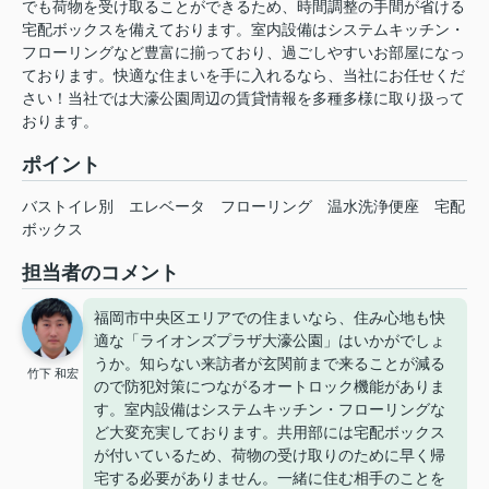
でも荷物を受け取ることができるため、時間調整の手間が省ける
宅配ボックスを備えております。室内設備はシステムキッチン・
フローリングなど豊富に揃っており、過ごしやすいお部屋になっ
ております。快適な住まいを手に入れるなら、当社にお任せくだ
さい！当社では大濠公園周辺の賃貸情報を多種多様に取り扱って
おります。
ポイント
バストイレ別
エレベータ
フローリング
温水洗浄便座
宅配
ボックス
担当者のコメント
福岡市中央区エリアでの住まいなら、住み心地も快
適な「ライオンズプラザ大濠公園」はいかがでしょ
うか。知らない来訪者が玄関前まで来ることが減る
竹下 和宏
ので防犯対策につながるオートロック機能がありま
す。室内設備はシステムキッチン・フローリングな
ど大変充実しております。共用部には宅配ボックス
が付いているため、荷物の受け取りのために早く帰
宅する必要がありません。一緒に住む相手のことを