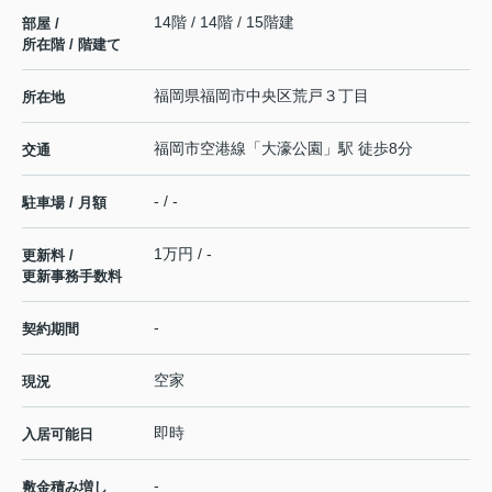
14階 / 14階 / 15階建
部屋 /
所在階 / 階建て
福岡県
福岡市中央区
荒戸
３丁目
所在地
福岡市空港線
「
大濠公園
」駅 徒歩8分
交通
- / -
駐車場 / 月額
1万円 / -
更新料 /
更新事務手数料
-
契約期間
空家
現況
即時
入居可能日
-
敷金積み増し