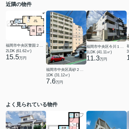
近隣の物件
福岡市中央区警固２丁目
福岡市中央区今川１丁目
2LDK (61.62㎡)
3
1LDK (41.11㎡)
15.5
11.3
万円
万円
福岡市中央区高砂２丁目
1DK (31.12㎡)
7.6
万円
よく見られている物件