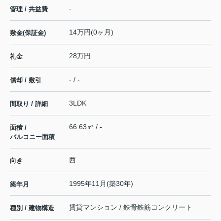
-
管理 / 共益費
14万円(0ヶ月)
敷金(保証金)
28万円
礼金
- / -
償却 / 敷引
3LDK
間取り / 詳細
66.63㎡ / -
面積 /
バルコニー面積
西
向き
1995年11月(築30年)
築年月
賃貸マンション / 鉄骨鉄筋コンクリート
種別 / 建物構造