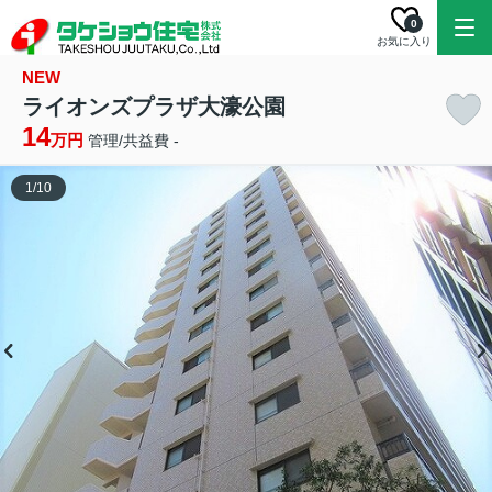
0
お気に入り
NEW
ライオンズプラザ大濠公園
14
万円
管理/共益費 -
1
/
10