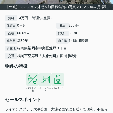
【外観】マンション外観※前回募集時の写真２０２２年４月撮影
14万円 管理/共益費 -
賃料
0ヶ月
28万円
保証金
礼金
66.63㎡
3LDK
面積
間取り
築30年
14階/15階建
築年数
所在階
福岡県
福岡市中央区
荒戸
３丁目
所在地
福岡市空港線
「
大濠公園
」駅 徒歩8分
交通
物件の特徴
バストイレ
オートロッ
エレベータ
別
ク
ー
セールスポイント
ライオンズプラザ大濠公園：大濠公園駅にも近くて便利。不在時