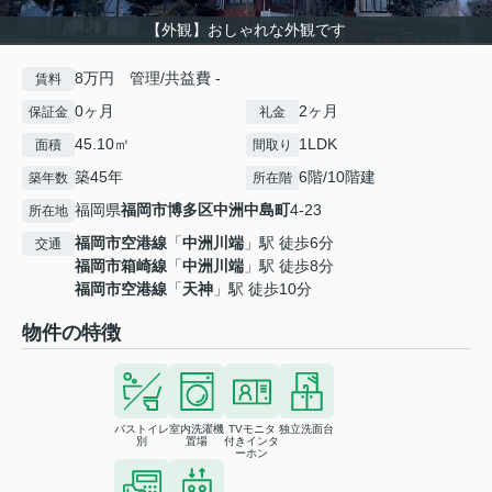
【外観】おしゃれな外観です
8万円 管理/共益費 -
賃料
0ヶ月
2ヶ月
保証金
礼金
45.10㎡
1LDK
面積
間取り
築45年
6階/10階建
築年数
所在階
福岡県
福岡市博多区
中洲中島町
4-23
所在地
福岡市空港線
「
中洲川端
」駅 徒歩6分
交通
福岡市箱崎線
「
中洲川端
」駅 徒歩8分
福岡市空港線
「
天神
」駅 徒歩10分
物件の特徴
バストイレ
室内洗濯機
TVモニタ
独立洗面台
別
置場
付きインタ
ーホン