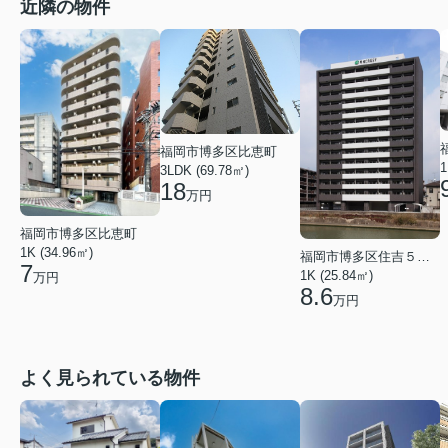
近隣の物件
福岡市博多区比恵町
1
3LDK (69.78㎡)
18
万円
福岡市博多区比恵町
1K (34.96㎡)
福岡市博多区住吉５丁目
7
1K (25.84㎡)
万円
8.6
万円
よく見られている物件