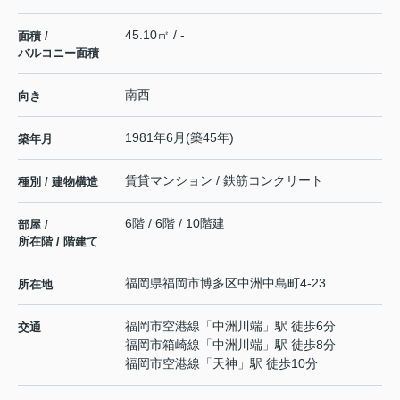
45.10㎡ / -
面積 /
バルコニー面積
南西
向き
1981年6月(築45年)
築年月
賃貸マンション / 鉄筋コンクリート
種別 / 建物構造
6階 / 6階 / 10階建
部屋 /
所在階 / 階建て
福岡県
福岡市博多区
中洲中島町
4-23
所在地
福岡市空港線
「
中洲川端
」駅 徒歩6分
交通
福岡市箱崎線
「
中洲川端
」駅 徒歩8分
福岡市空港線
「
天神
」駅 徒歩10分