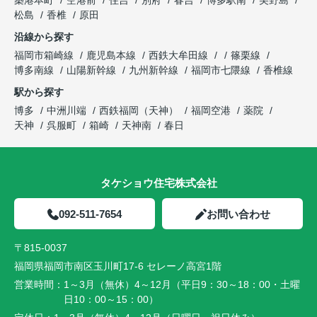
松島
香椎
原田
沿線から探す
福岡市箱崎線
鹿児島本線
西鉄大牟田線
篠栗線
博多南線
山陽新幹線
九州新幹線
福岡市七隈線
香椎線
駅から探す
博多
中洲川端
西鉄福岡（天神）
福岡空港
薬院
天神
呉服町
箱崎
天神南
春日
タケショウ住宅株式会社
092-511-7654
お問い合わせ
〒815-0037
福岡県福岡市南区玉川町17-6 セレーノ高宮1階
営業時間：
1～3月（無休）4～12月（平日9：30～18：00・土曜
日10：00～15：00）