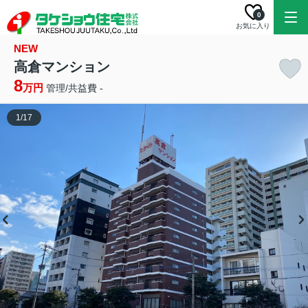
0
お気に入り
NEW
高倉マンション
8
万円
管理/共益費 -
1
/
17