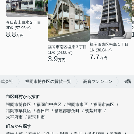
春日市上白水２丁目
2
3DK (57.95㎡)
8.8
万円
福岡市東区松島１丁目
福岡市南区塩原３丁目
1K (30.04㎡)
1DK (24.00㎡)
7.7
3.9
万円
万円
株式会社
福岡市博多区の賃貸一覧
高倉マンション
6階
市区町村から探す
福岡市博多区
福岡市中央区
福岡市東区
福岡市南区
福岡市早良区
春日市
糟屋郡志免町
筑紫野市
太宰府市
那珂川市
町名から探す
築港本町
空港前
住吉
別府
春吉
博多駅南
美野島