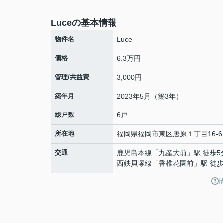
Luceの基本情報
物件名
Luce
価格
6.3万円
管理/共益費
3,000円
築年月
2023年5月（築3年）
総戸数
6戸
所在地
福岡県
福岡市東区
唐原
１丁目16-6
交通
鹿児島本線
「
九産大前
」駅 徒歩5
西鉄貝塚線
「
香椎花園前
」駅 徒歩