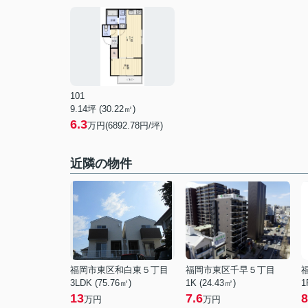
101
9.14坪 (30.22㎡)
6.3
万円(6892.78円/坪)
近隣の物件
福岡市東区和白東５丁目
福岡市東区千早５丁目
3LDK (75.76㎡)
1K (24.43㎡)
1
13
7.6
8
万円
万円