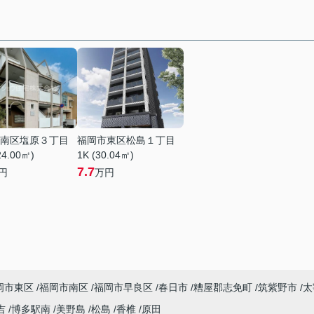
南区塩原３丁目
福岡市東区松島１丁目
24.00㎡)
1K (30.04㎡)
7.7
円
万円
岡市東区
福岡市南区
福岡市早良区
春日市
糟屋郡志免町
筑紫野市
太
吉
博多駅南
美野島
松島
香椎
原田