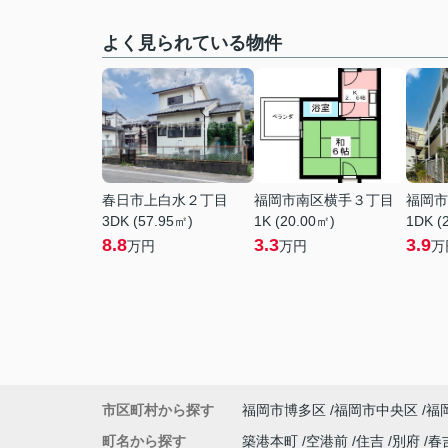
よく見られている物件
春日市上白水２丁目
福岡市南区横手３丁目
福岡市
3DK (57.95㎡)
1K (20.00㎡)
1DK (
8.8
3.3
3.9
万円
万円
万
市区町村から探す
福岡市博多区
福岡市中央区
福
町名から探す
築港本町
空港前
住吉
別府
春