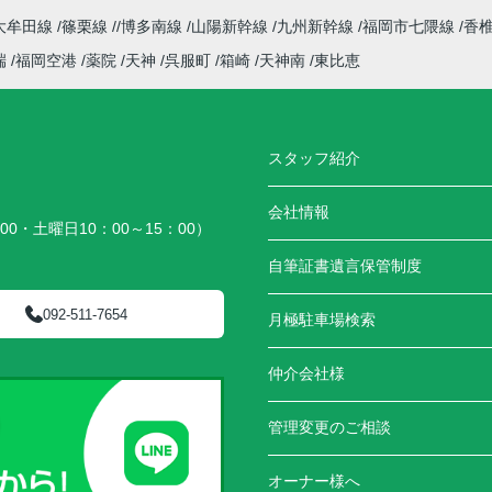
大牟田線
篠栗線
博多南線
山陽新幹線
九州新幹線
福岡市七隈線
香
端
福岡空港
薬院
天神
呉服町
箱崎
天神南
東比恵
スタッフ紹介
会社情報
00・土曜日10：00～15：00）
）
自筆証書遺言保管制度
092-511-7654
月極駐車場検索
仲介会社様
管理変更のご相談
オーナー様へ