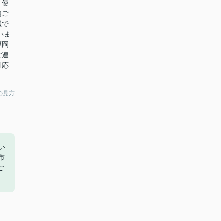
と使
内ご
麗で
いま
福岡
ご連
対応
の見方
い
市
ご