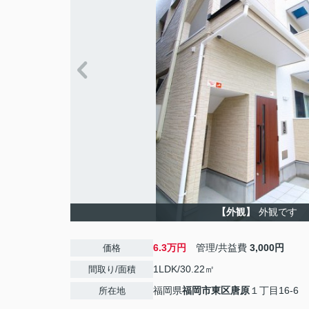
【外観】
外観です
6.3万円
管理/共益費
3,000円
価格
1LDK/30.22㎡
間取り/面積
福岡県
福岡市東区
唐原
１丁目16-6
所在地