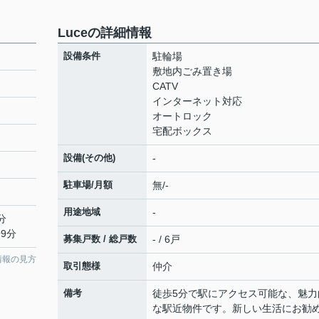
Luceの詳細情報
設備条件
駐輪場
敷地内ごみ置き場
CATV
インターネット対応
オートロック
宅配ボックス
設備(その他)
-
駐車場/月額
無/-
用途地域
-
分
9分
募集戸数 / 総戸数
- / 6戸
情報の見方
取引態様
仲介
備考
徒歩5分で駅にアクセス可能な、魅力
な駅近物件です。新しい生活にお勧