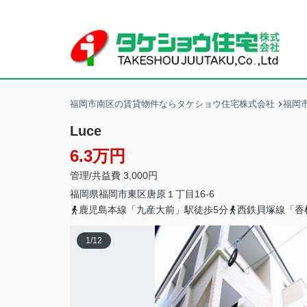
福岡市南区の賃貸物件ならタケショウ住宅株式会社
福岡
Luce
6.3万円
管理/共益費 3,000円
福岡県
福岡市東区
唐原
１丁目16-6
鹿児島本線「九産大前」駅徒歩5分
西鉄貝塚線「香
1
/
12