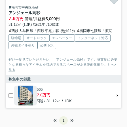
福岡市中央区高砂
アンジェール高砂
7.6
万円
管理/共益費5,000円
31.12㎡ (1DK) /築21年 /10階建
西鉄大牟田線「西鉄平尾」駅 徒歩11分
福岡市七隈線「渡辺通」駅 徒歩11分
駐輪場
オートロック
エレベーター
インターネット対応
外観タイル張り
公共下水
ぜひ一度見ていただきたい、「アンジェール高砂」です。身支度に必要
となる様々なアイテムを収納できるスペースがある洗面化粧台...
もっと
見る
募集中の部屋
505
7.6万円
5階 / 31.12㎡ / 1DK
1