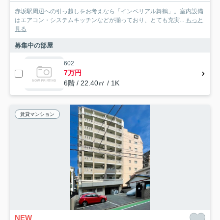
赤坂駅周辺への引っ越しをお考えなら「インペリアル舞鶴」。室内設備
はエアコン・システムキッチンなどが揃っており、とても充実...
もっと
見る
募集中の部屋
602
7万円
6階 / 22.40㎡ / 1K
賃貸マンション
NEW