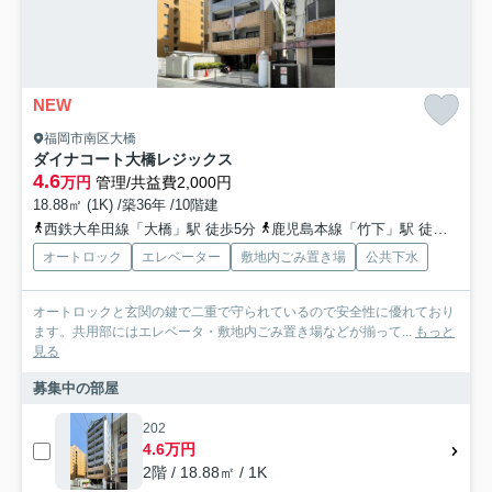
NEW
福岡市南区大橋
ダイナコート大橋レジックス
4.6
万円
管理/共益費2,000円
18.88㎡ (1K) /築36年 /10階建
西鉄大牟田線「大橋」駅 徒歩5分
鹿児島本線「竹下」駅 徒歩18分
オートロック
エレベーター
敷地内ごみ置き場
公共下水
オートロックと玄関の鍵で二重で守られているので安全性に優れており
ます。共用部にはエレベータ・敷地内ごみ置き場などが揃って...
もっと
見る
募集中の部屋
202
4.6万円
2階 / 18.88㎡ / 1K