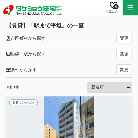
0
お気に入り
【賃貸】「駅まで平坦」の一覧
市区町村から探す
変更
沿線・駅から探す
変更
条件から探す
変更
3
棟
3
件
賃貸マンション