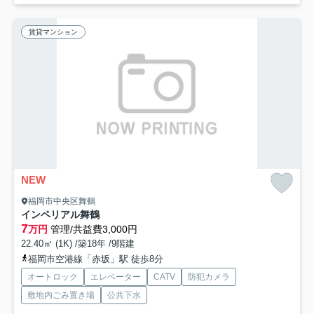
賃貸マンション
NEW
福岡市中央区舞鶴
インペリアル舞鶴
7
万円
管理/共益費3,000円
22.40㎡ (1K) /築18年 /9階建
福岡市空港線「赤坂」駅 徒歩8分
オートロック
エレベーター
CATV
防犯カメラ
敷地内ごみ置き場
公共下水