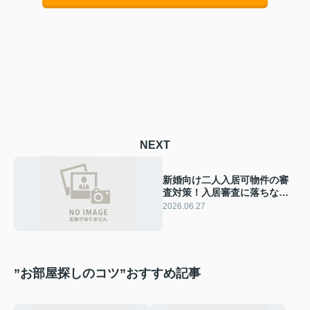
NEXT
新婚向け二人入居可物件の審
査対策！入居審査に落ちない
注意点を解説
2026.06.27
”お部屋探しのコツ”おすすめ記事