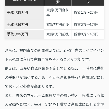
安
ジ
家賃6万円台前
手取り25万円
貯蓄1万〜2万円
半
手取り30万円
家賃7万円前後
貯蓄2万〜3万円
手取り35万円
家賃8万円前後
貯蓄3万〜4万円
さらに、福岡市での新婚生活では、2〜3年先のライフイベン
トも視野に入れて家賃予算を考えることが大切です。
例えば、出産や育児休業を予定している場合、一時的に世帯
の手取りが減少するため、今から余裕を持った家賃設定にし
ておくと安心度が高まります。
また、将来のマイホーム取得や車の買い替え、転職による収
入変動を見据え、毎月一定額を貯蓄や資産形成に回せる水準