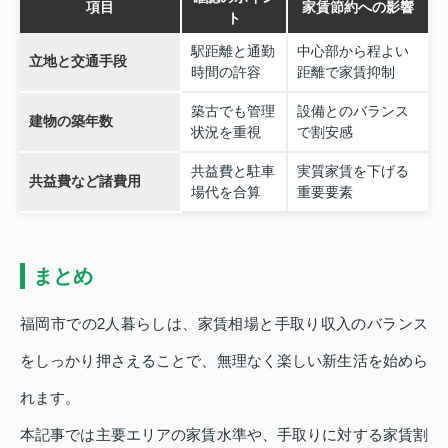
項目
家賃節約への影響
ト
駅距離と通勤
中心部から程よい
立地と交通手段
時間の許容
距離で家賃抑制
築古でも管理
設備とのバランス
建物の築年数
状況を重視
で割安感
共益費と駐車
実質家賃を下げる
共益費など諸費用
場代を合算
重要要素
まとめ
福岡市での2人暮らしは、家賃相場と手取り収入のバランス
をしっかり押さえることで、無理なく楽しい新生活を始めら
れます。
本記事では主要エリアの家賃水準や、手取りに対する家賃割