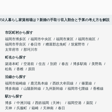
の2人暮らし家賃相場は？新婚の手取り収入割合と予算の考え方を解説
市区町村から探す
福岡市博多区
福岡市中央区
福岡市東区
福岡市南区
福岡市早良区
春日市
糟屋郡志免町
筑紫野市
太宰府市
那珂川市
町名から探す
築港本町
空港前
住吉
別府
春吉
博多駅南
美野島
松島
香椎
原田
沿線から探す
福岡市箱崎線
鹿児島本線
西鉄大牟田線
篠栗線
博多南線
山陽新幹線
九州新幹線
福岡市七隈線
香椎線
駅から探す
博多
中洲川端
西鉄福岡（天神）
福岡空港
薬院
天神
呉服町
箱崎
天神南
春日