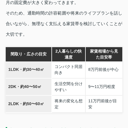
月の固定費が大きく変わってきます。
そのため、通勤時間の許容範囲や将来のライフプランを話し
合いながら、無理なく支払える家賃帯を検討していくことが
大切です。
2人暮らしの快
家賃相場から見
間取り・広さの目安
適度
た目安帯
コンパクト同居
1LDK・約30〜40㎡
8万円前後が中心
向き
生活空間を分け
2DK・約40〜50㎡
9〜11万円程度
やすい
将来の変化も想
11万円前後が目
2LDK・約50〜60㎡
定
安