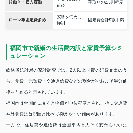
片働き・収入変動
手取りの2.5割程度
前後
家賃を低めに
ローン等固定費多め
固定費合計5割未満
抑制
福岡市で新婚の生活費内訳と家賃予算シミ
ュレーション
総務省統計局の家計調査では、2人以上世帯の消費支出のう
ち、食費・光熱費・交通通信費などの割合がおおよそ半分前
後を占めると示されています。
福岡市は全国的に見ると物価が中位程度とされ、特に交通費
や外食費は首都圏と比べて抑えやすい傾向があります。
一方で、住居費や通信費は全国平均と大きく変わらないた