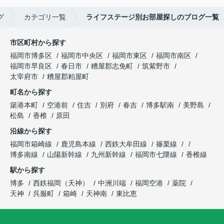
グ
カテゴリ一覧
ライフステージ別お部屋探しのブログ一覧
市区町村から探す
福岡市博多区
福岡市中央区
福岡市東区
福岡市南区
福岡市早良区
春日市
糟屋郡志免町
筑紫野市
太宰府市
糟屋郡粕屋町
町名から探す
築港本町
空港前
住吉
別府
春吉
博多駅南
美野島
松島
香椎
原田
沿線から探す
福岡市箱崎線
鹿児島本線
西鉄大牟田線
篠栗線
博多南線
山陽新幹線
九州新幹線
福岡市七隈線
香椎線
駅から探す
博多
西鉄福岡（天神）
中洲川端
福岡空港
薬院
天神
呉服町
箱崎
天神南
東比恵