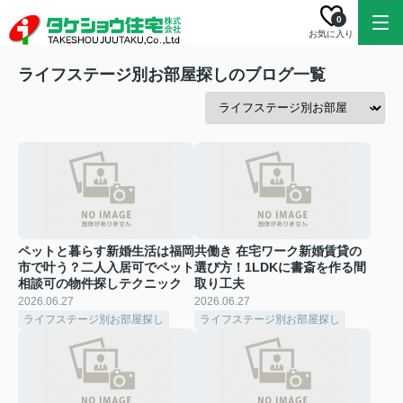
0
お気に入り
ライフステージ別お部屋探しのブログ一覧
ペットと暮らす新婚生活は福岡
共働き 在宅ワーク新婚賃貸の
市で叶う？二人入居可でペット
選び方！1LDKに書斎を作る間
相談可の物件探しテクニック
取り工夫
2026.06.27
2026.06.27
ライフステージ別お部屋探し
ライフステージ別お部屋探し