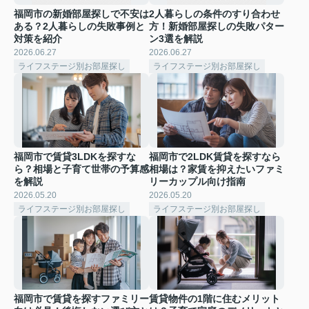
福岡市の新婚部屋探しで不安は
2人暮らしの条件のすり合わせ
ある？2人暮らしの失敗事例と
方！新婚部屋探しの失敗パター
対策を紹介
ン3選を解説
2026.06.27
2026.06.27
ライフステージ別お部屋探し
ライフステージ別お部屋探し
福岡市で賃貸3LDKを探すな
福岡市で2LDK賃貸を探すなら
ら？相場と子育て世帯の予算感
相場は？家賃を抑えたいファミ
を解説
リーカップル向け指南
2026.05.20
2026.05.20
ライフステージ別お部屋探し
ライフステージ別お部屋探し
福岡市で賃貸を探すファミリー
賃貸物件の1階に住むメリット