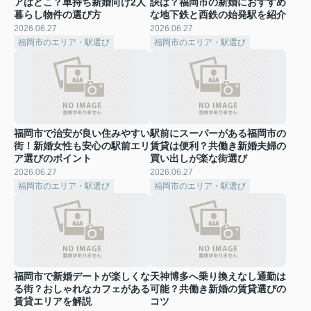
アはどこ？車持ち新婚向け2人
訣は？福岡市の新婚におすすめ
暮らし物件の選び方
な地下鉄と西鉄の始発駅を紹介
2026.06.27
2026.06.27
福岡市のエリア・駅選び
福岡市のエリア・駅選び
福岡市で治安が良い住みやすい
駅前にスーパーがある福岡市の
街！新婚女性も安心の駅前エリ
賃貸は便利？共働き新婚夫婦の
ア選びのポイント
買い出しが楽な街選び
2026.06.27
2026.06.27
福岡市のエリア・駅選び
福岡市のエリア・駅選び
福岡市で新婚デートが楽しくな
天神博多へ乗り換えなし通勤は
る街？おしゃれなカフェがある
可能？共働き新婚の賃貸選びの
賃貸エリアを解説
コツ