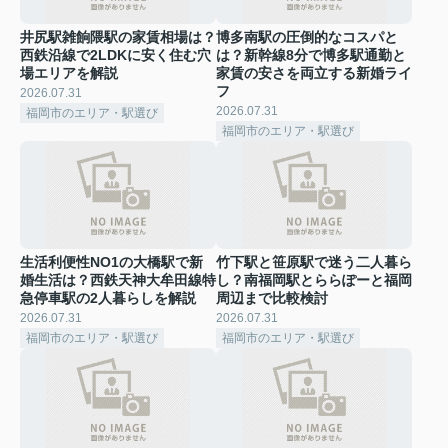
井尻駅雑餉隈駅の家賃相場は？
博多南駅の圧倒的なコスパと
西鉄沿線で2LDKに安く住む穴
は？新幹線8分で博多駅通勤と
場エリアを解説
家賃の安さを両立する新婚ライ
フ
2026.07.31
2026.07.31
福岡市のエリア・駅選び
福岡市のエリア・駅選び
生活利便性NO1の大橋駅で新
竹下駅と笹原駅で迷う二人暮ら
婚生活は？西鉄天神大牟田線特
し？南福岡駅とららぽーと福岡
急停車駅の2人暮らしを解説
周辺まで比較検討
2026.07.31
2026.07.31
福岡市のエリア・駅選び
福岡市のエリア・駅選び