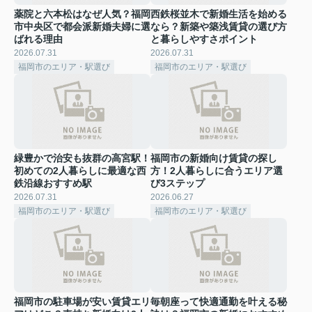
薬院と六本松はなぜ人気？福岡
西鉄桜並木で新婚生活を始める
市中央区で都会派新婚夫婦に選
なら？新築や築浅賃貸の選び方
ばれる理由
と暮らしやすさポイント
2026.07.31
2026.07.31
福岡市のエリア・駅選び
福岡市のエリア・駅選び
緑豊かで治安も抜群の高宮駅！
福岡市の新婚向け賃貸の探し
初めての2人暮らしに最適な西
方！2人暮らしに合うエリア選
鉄沿線おすすめ駅
び3ステップ
2026.07.31
2026.06.27
福岡市のエリア・駅選び
福岡市のエリア・駅選び
福岡市の駐車場が安い賃貸エリ
毎朝座って快適通勤を叶える秘