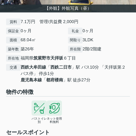
【外観】外観写真（昼）
7.1万円 管理/共益費 2,000円
賃料
0ヶ月
0ヶ月
保証金
礼金
68.04㎡
3LDK
面積
間取り
築26年
2階/2階建
築年数
所在階
福岡県
筑紫野市
天拝坂
６丁目
所在地
西鉄大牟田線
「
西鉄二日市
」駅 バス10分 「天拝坂第２
交通
バス停」 停歩1分
鹿児島本線
「
都府楼南
」駅 徒歩27分
物件の特徴
バストイレ
ネット使用
別
料無料
セールスポイント