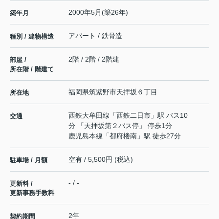
2000年5月(築26年)
築年月
アパート / 鉄骨造
種別 / 建物構造
2階 / 2階 / 2階建
部屋 /
所在階 / 階建て
福岡県
筑紫野市
天拝坂
６丁目
所在地
西鉄大牟田線
「
西鉄二日市
」駅 バス10
交通
分 「天拝坂第２バス停」 停歩1分
鹿児島本線
「
都府楼南
」駅 徒歩27分
空有 / 5,500円 (税込)
駐車場 / 月額
- / -
更新料 /
更新事務手数料
2年
契約期間