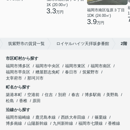
1K (20.00㎡)
3.3
福岡市南区塩原３丁目
万円
1
1DK (24.00㎡)
3.9
万円
筑紫野市の賃貸一覧
ロイヤルハイツ天拝坂参番館
2階
市区町村から探す
福岡市博多区
福岡市中央区
福岡市東区
福岡市南区
福岡市早良区
糟屋郡志免町
春日市
筑紫野市
太宰府市
那珂川市
町名から探す
築港本町
空港前
住吉
別府
春吉
博多駅南
美野島
松島
香椎
原田
沿線から探す
福岡市箱崎線
鹿児島本線
西鉄大牟田線
篠栗線
博多南線
山陽新幹線
九州新幹線
福岡市七隈線
香椎線