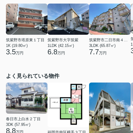
筑紫野市塔原東１丁目
筑紫野市大字筑紫
筑紫野市二日市南４丁目
1
1K (19.80㎡)
1LDK (42.15㎡)
3LDK (65.87㎡)
3.5
6.8
7.7
万円
万円
万円
よく見られている物件
春日市上白水２丁目
3DK (57.95㎡)
8.8
万円
福岡市南区横手３丁目