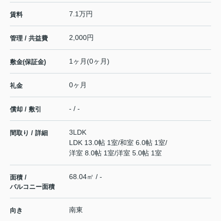
7.1万円
賃料
2,000円
管理 / 共益費
1ヶ月(0ヶ月)
敷金(保証金)
0ヶ月
礼金
- / -
償却 / 敷引
3LDK
間取り / 詳細
LDK 13.0帖 1室
/
和室 6.0帖 1室
/
洋室 8.0帖 1室
/
洋室 5.0帖 1室
68.04㎡ / -
面積 /
バルコニー面積
南東
向き