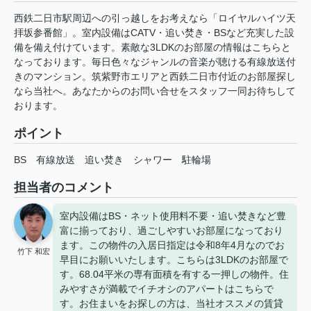
西鉄二日市駅周辺への引っ越しをお考えなら「ロイヤルハイツ天
拝坂参番館」。室内設備はCATV・追い焚き・BSなど充実した設
備を備え付けています。素敵な3LDKのお部屋の情報はこちらと
なっております。毎日色々なジャンルの音楽が聴ける有線放送付
きのマンション。筑紫野市エリアと西鉄二日市付近のお部屋探し
なら当社へ。あなたからのお問い合せをスタッフ一同お待ちして
おります。
ポイント
BS
有線放送
追い焚き
シャワー
駐輪場
担当者のコメント
室内設備はBS・ネット使用料不要・追い焚きなど豊
富に揃っており、過ごしやすいお部屋になっており
ます。この物件の入居日指定は令和8年4月なのでお
竹下 和宏
早目にお願いいたします。こちらは3LDKのお部屋で
す。68.04平米の専有面積を有する一押しの物件。住
みやすさが満載でイチオシのアパートはこちらで
す。お住まいをお探しの方は、当社オススメの賃貸