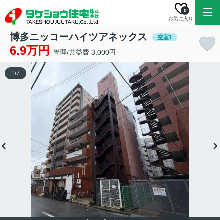
0
お気に入り
博多ニッコーハイツアネックス
空室1
6.9万円
管理/共益費 3,000円
1
/
7