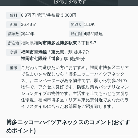
【外観】外観です
6.9万円 管理/共益費 3,000円
賃料
36.48㎡
1LDK
面積
間取り
築47年
4階/7階建
築年数
所在階
福岡県
福岡市博多区
博多駅東
３丁目9-7
所在地
福岡市空港線
「
東比恵
」駅 徒歩7分
交通
福岡市七隈線
「
博多
」駅 徒歩9分
こだわりで選びたい方におすすめ。福岡市博多区エリア
備考
で住まいをお探しなら「博多ニッコーハイツアネック
ス」。エレベーターがある物件です。駅から徒歩7分の
物件で、アクセス良好です。防犯対策もバッチリなマン
ションタイプの物件です。生活する上でもっとも大切な
住環境。福岡市博多区エリアや東比恵付近であなたのラ
イフスタイルに合ったお部屋をご紹介致します。
博多ニッコーハイツアネックスのコメント(おすす
めポイント)