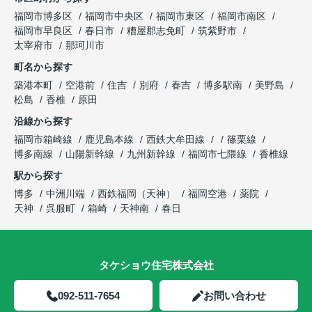
福岡市博多区
福岡市中央区
福岡市東区
福岡市南区
福岡市早良区
春日市
糟屋郡志免町
筑紫野市
太宰府市
那珂川市
町名から探す
築港本町
空港前
住吉
別府
春吉
博多駅南
美野島
松島
香椎
原田
沿線から探す
福岡市箱崎線
鹿児島本線
西鉄大牟田線
篠栗線
博多南線
山陽新幹線
九州新幹線
福岡市七隈線
香椎線
駅から探す
博多
中洲川端
西鉄福岡（天神）
福岡空港
薬院
天神
呉服町
箱崎
天神南
春日
タケショウ住宅株式会社
092-511-7654
お問い合わせ