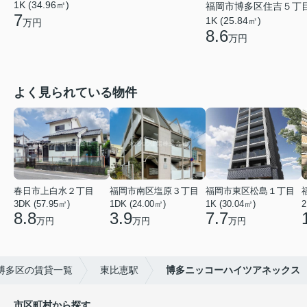
1K (34.96㎡)
福岡市博多区住吉５丁
7
1K (25.84㎡)
万円
8.6
万円
よく見られている物件
春日市上白水２丁目
福岡市南区塩原３丁目
福岡市東区松島１丁目
3DK (57.95㎡)
1DK (24.00㎡)
1K (30.04㎡)
2
8.8
3.9
7.7
万円
万円
万円
博多区の賃貸一覧
東比恵駅
博多ニッコーハイツアネックス
市区町村から探す