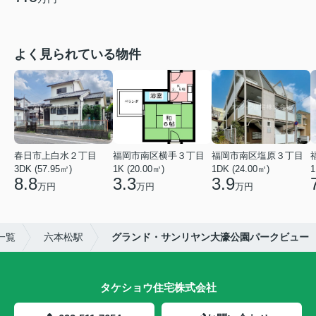
よく見られている物件
春日市上白水２丁目
福岡市南区横手３丁目
福岡市南区塩原３丁目
3DK (57.95㎡)
1K (20.00㎡)
1DK (24.00㎡)
1
8.8
3.3
3.9
万円
万円
万円
一覧
六本松駅
グランド・サンリヤン大濠公園パークビュー
タケショウ住宅株式会社