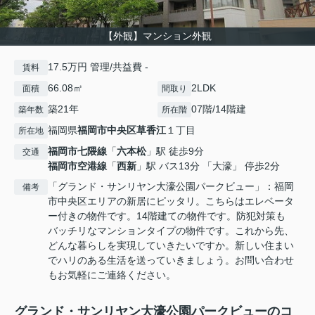
【外観】マンション外観
17.5万円 管理/共益費 -
賃料
66.08㎡
2LDK
面積
間取り
築21年
07階/14階建
築年数
所在階
福岡県
福岡市中央区
草香江
１丁目
所在地
福岡市七隈線
「
六本松
」駅 徒歩9分
交通
福岡市空港線
「
西新
」駅 バス13分 「大濠」 停歩2分
「グランド・サンリヤン大濠公園パークビュー」：福岡
備考
市中央区エリアの新居にピッタリ。こちらはエレベータ
ー付きの物件です。14階建ての物件です。防犯対策も
バッチリなマンションタイプの物件です。これから先、
どんな暮らしを実現していきたいですか。新しい住まい
でハリのある生活を送っていきましょう。お問い合わせ
もお気軽にご連絡ください。
グランド・サンリヤン大濠公園パークビューのコ