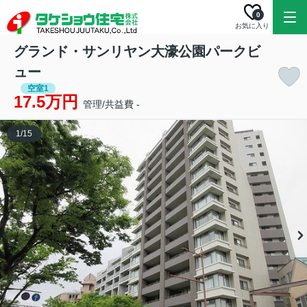
0
お気に入り
グランド・サンリヤン大濠公園パークビ
ュー
空室1
17.5万円
管理/共益費 -
1
/
15