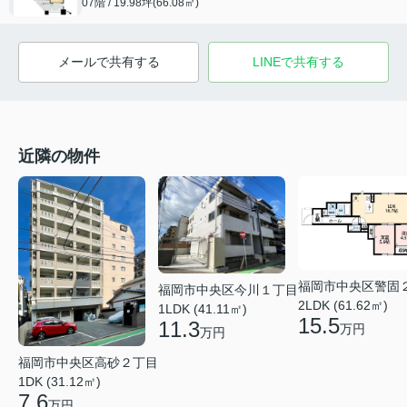
07階 / 19.98坪(66.08㎡)
メールで共有する
LINEで共有する
近隣の物件
福岡市中央区警固
福岡市中央区今川１丁目
2LDK (61.62㎡)
1LDK (41.11㎡)
15.5
11.3
万円
万円
福岡市中央区高砂２丁目
1DK (31.12㎡)
7.6
万円