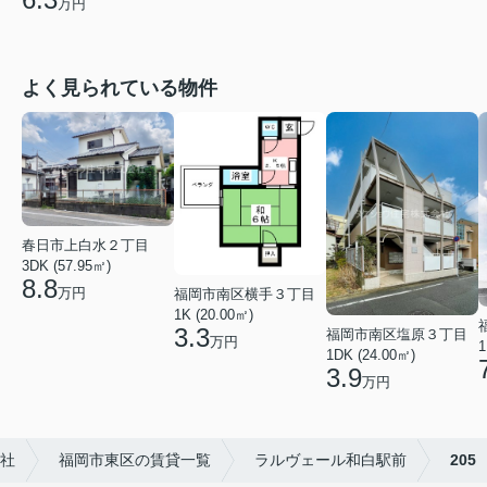
万円
よく見られている物件
春日市上白水２丁目
3DK (57.95㎡)
8.8
万円
福岡市南区横手３丁目
1K (20.00㎡)
3.3
福岡市南区塩原３丁目
万円
1
1DK (24.00㎡)
3.9
万円
社
福岡市東区の賃貸一覧
ラルヴェール和白駅前
205