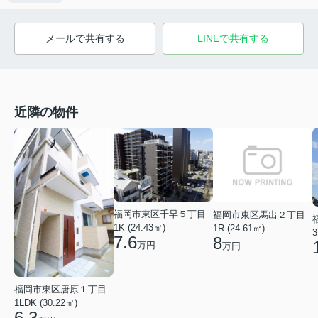
メールで共有する
LINEで共有する
近隣の物件
福岡市東区千早５丁目
福岡市東区馬出２丁目
1K (24.43㎡)
1R (24.61㎡)
3
7.6
8
万円
万円
福岡市東区唐原１丁目
1LDK (30.22㎡)
6.3