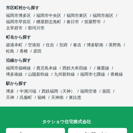
市区町村から探す
福岡市博多区
福岡市中央区
福岡市東区
福岡市南区
福岡市早良区
糟屋郡志免町
春日市
筑紫野市
太宰府市
那珂川市
町名から探す
築港本町
空港前
住吉
別府
春吉
博多駅南
美野島
松島
香椎
原田
沿線から探す
福岡市箱崎線
鹿児島本線
西鉄大牟田線
篠栗線
博多南線
山陽新幹線
九州新幹線
福岡市七隈線
香椎線
駅から探す
博多
中洲川端
西鉄福岡（天神）
福岡空港
薬院
天神
呉服町
箱崎
天神南
東比恵
タケショウ住宅株式会社