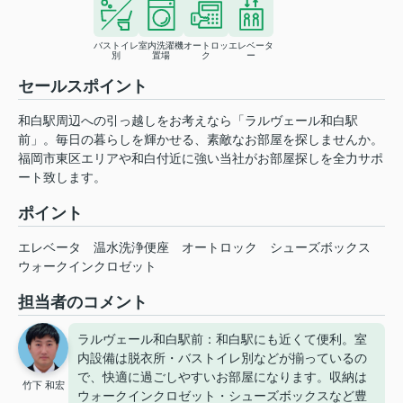
バストイレ
室内洗濯機
オートロッ
エレベータ
別
置場
ク
ー
セールスポイント
和白駅周辺への引っ越しをお考えなら「ラルヴェール和白駅
前」。毎日の暮らしを輝かせる、素敵なお部屋を探しませんか。
福岡市東区エリアや和白付近に強い当社がお部屋探しを全力サポ
ート致します。
ポイント
エレベータ
温水洗浄便座
オートロック
シューズボックス
ウォークインクロゼット
担当者のコメント
ラルヴェール和白駅前：和白駅にも近くて便利。室
内設備は脱衣所・バストイレ別などが揃っているの
で、快適に過ごしやすいお部屋になります。収納は
竹下 和宏
ウォークインクロゼット・シューズボックスなど豊