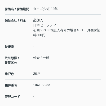
タイズ少短 / 2年
保険名 / 保険期間
必加入
保証会社 / 料金
日本セーフティー
初回50％※保証人有りの場合40％ 月額保証
料800円
-
特優賃
仲介 / 一般
取引態様 /
賃貸区分
26戸
総戸数
104192233
物件番号
-
管理コード