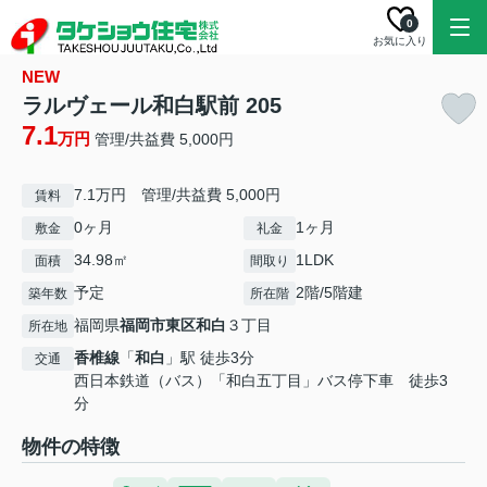
0
お気に入り
NEW
ラルヴェール和白駅前 205
7.1
万円
管理/共益費 5,000円
7.1万円 管理/共益費 5,000円
賃料
0ヶ月
1ヶ月
敷金
礼金
34.98㎡
1LDK
面積
間取り
予定
2階/5階建
築年数
所在階
福岡県
福岡市東区
和白
３丁目
所在地
香椎線
「
和白
」駅 徒歩3分
交通
西日本鉄道（バス）「和白五丁目」バス停下車 徒歩3
分
物件の特徴