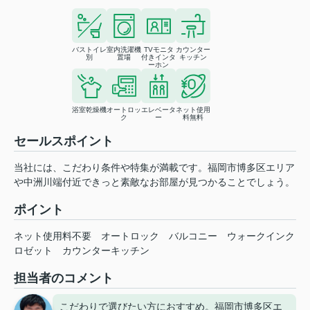
バストイレ
室内洗濯機
TVモニタ
カウンター
別
置場
付きインタ
キッチン
ーホン
浴室乾燥機
オートロッ
エレベータ
ネット使用
ク
ー
料無料
セールスポイント
当社には、こだわり条件や特集が満載です。福岡市博多区エリア
や中洲川端付近できっと素敵なお部屋が見つかることでしょう。
ポイント
ネット使用料不要
オートロック
バルコニー
ウォークインク
ロゼット
カウンターキッチン
担当者のコメント
こだわりで選びたい方におすすめ。福岡市博多区エ