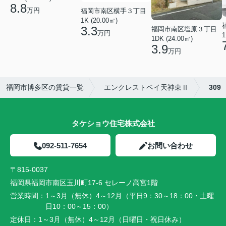
8.8
万円
福岡市南区横手３丁目
1K (20.00㎡)
3.3
福岡市南区塩原３丁目
万円
1
1DK (24.00㎡)
3.9
万円
福岡市博多区の賃貸一覧
エンクレストベイ天神東Ⅱ
309
タケショウ住宅株式会社
092-511-7654
お問い合わせ
〒815-0037
福岡県福岡市南区玉川町17-6 セレーノ高宮1階
営業時間：
1～3月（無休）4～12月（平日9：30～18：00・土曜
日10：00～15：00）
定休日：
1～3月（無休）4～12月（日曜日・祝日休み）