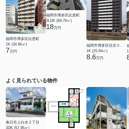
福岡市博多区比恵町
3LDK (69.78㎡)
18
万円
福岡市博多区比恵町
1K (34.96㎡)
福岡市博多区住吉５丁目
7
1K (25.84㎡)
1
万円
8.6
万円
よく見られている物件
春日市上白水２丁目
3DK (57.95㎡)