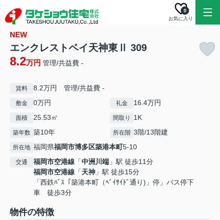
0
お気に入り
NEW
エンクレストベイ天神東Ⅱ 309
8.2
万円
管理/共益費 -
8.2万円 管理/共益費 -
賃料
0万円
16.4万円
敷金
礼金
25.53㎡
1K
面積
間取り
築10年
3階/13階建
築年数
所在階
福岡県
福岡市博多区
築港本町
5-10
所在地
福岡市空港線
「
中洲川端
」駅 徒歩11分
交通
福岡市空港線
「
天神
」駅 徒歩15分
「西鉄ﾊﾞｽ「築港本町（ﾍﾞｲｻｲﾄﾞ通り)」停」バス停下
車 徒歩3分
物件の特徴