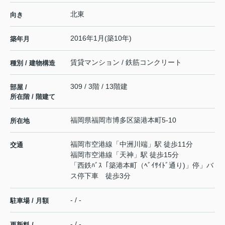
北東
向き
2016年1月(築10年)
築年月
賃貸マンション / 鉄筋コンクリート
種別 / 建物構造
309 / 3階 / 13階建
部屋 /
所在階 / 階建て
福岡県
福岡市博多区
築港本町
5-10
所在地
福岡市空港線
「
中洲川端
」駅 徒歩11分
交通
福岡市空港線
「
天神
」駅 徒歩15分
「西鉄ﾊﾞｽ「築港本町（ﾍﾞｲｻｲﾄﾞ通り)」停」バ
ス停下車 徒歩3分
- / -
駐車場 / 月額
- / -
更新料 /