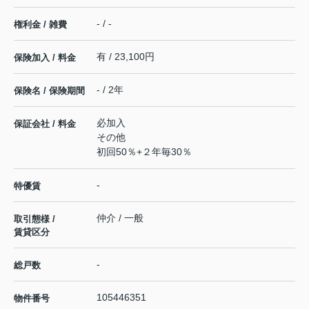
- / -
権利金 / 雑費
有 / 23,100円
保険加入 / 料金
- / 2年
保険名 / 保険期間
必加入
保証会社 / 料金
その他
初回50％+２年毎30％
-
特優賃
仲介 / 一般
取引態様 /
賃貸区分
-
総戸数
105446351
物件番号