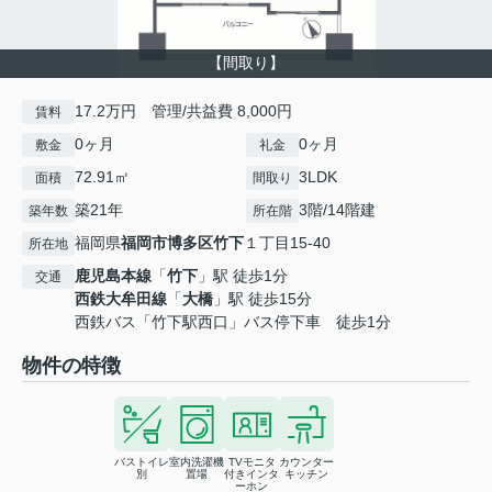
【間取り】
17.2万円 管理/共益費 8,000円
賃料
0ヶ月
0ヶ月
敷金
礼金
72.91㎡
3LDK
面積
間取り
築21年
3階/14階建
築年数
所在階
福岡県
福岡市博多区
竹下
１丁目15-40
所在地
鹿児島本線
「
竹下
」駅 徒歩1分
交通
西鉄大牟田線
「
大橋
」駅 徒歩15分
西鉄バス「竹下駅西口」バス停下車 徒歩1分
物件の特徴
バストイレ
室内洗濯機
TVモニタ
カウンター
別
置場
付きインタ
キッチン
ーホン