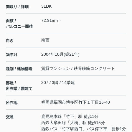
3LDK
間取り / 詳細
72.91㎡ / -
面積 /
バルコニー面積
南西
向き
2004年10月(築21年)
築年月
賃貸マンション / 鉄骨鉄筋コンクリート
種別 / 建物構造
307 / 3階 / 14階建
部屋 /
所在階 / 階建て
福岡県
福岡市博多区
竹下
１丁目15-40
所在地
鹿児島本線
「
竹下
」駅 徒歩1分
交通
西鉄大牟田線
「
大橋
」駅 徒歩15分
西鉄バス「竹下駅西口」バス停下車 徒歩1分