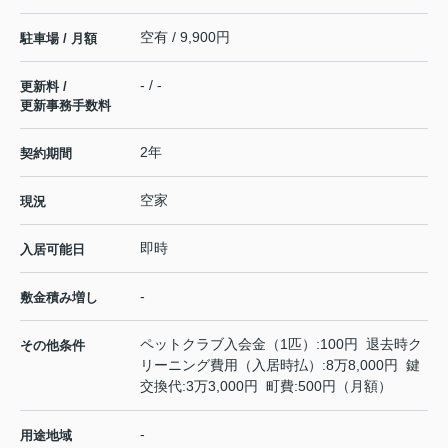
空有 / 9,900円
駐車場 / 月額
- / -
更新料 /
更新事務手数料
2年
契約期間
空家
現況
即時
入居可能日
-
敷金積み増し
ペットクラブ入会金（1匹）:100円 退去時ク
その他条件
リーニング費用（入居時払）:8万8,000円 鍵
交換代:3万3,000円 町費:500円（月額）
-
用途地域