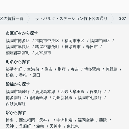
区の賃貸一覧
ラ・パルク・ステーション竹下公園通り
307
市区町村から探す
福岡市博多区
福岡市中央区
福岡市東区
福岡市南区
福岡市早良区
糟屋郡志免町
筑紫野市
春日市
糟屋郡新宮町
太宰府市
町名から探す
築港本町
空港前
住吉
別府
春吉
博多駅南
美野島
松島
香椎
原田
沿線から探す
福岡市箱崎線
鹿児島本線
西鉄大牟田線
篠栗線
博多南線
山陽新幹線
九州新幹線
福岡市七隈線
西鉄貝塚線
駅から探す
博多
西鉄福岡（天神）
中洲川端
福岡空港
薬院
天神
呉服町
箱崎
天神南
東比恵