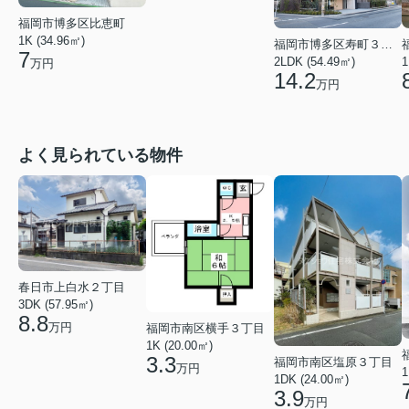
福岡市博多区比恵町
1K (34.96㎡)
福岡市博多区寿町３丁目
7
2LDK (54.49㎡)
1
万円
14.2
万円
よく見られている物件
春日市上白水２丁目
3DK (57.95㎡)
8.8
万円
福岡市南区横手３丁目
1K (20.00㎡)
3.3
福岡市南区塩原３丁目
万円
1
1DK (24.00㎡)
3.9
万円