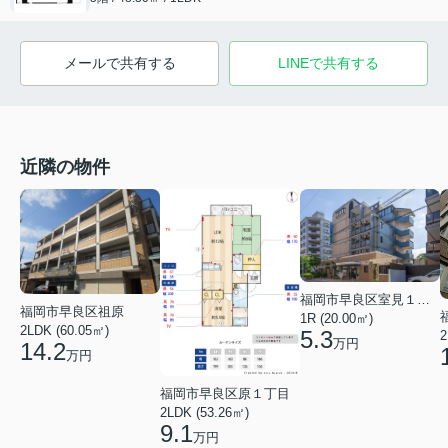
メールで共有する
LINEで共有する
近隣の物件
福岡市早良区室見１丁目
福岡市早良区祖原
1R (20.00㎡)
2LDK (60.05㎡)
5.3
2
万円
14.2
万円
福岡市早良区原１丁目
2LDK (53.26㎡)
9.1
万円