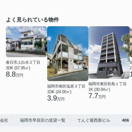
よく見られている物件
春日市上白水２丁目
2
3DK (57.95㎡)
8.8
万円
福岡市東区松島１丁目
福岡市南区塩原３丁目
1K (30.04㎡)
1DK (24.00㎡)
7.7
3.9
万円
万円
会社
福岡市早良区の賃貸一覧
てんぐ屋西新ビル
406