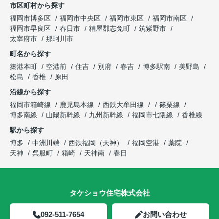
市区町村から探す
福岡市博多区
福岡市中央区
福岡市東区
福岡市南区
福岡市早良区
春日市
糟屋郡志免町
筑紫野市
太宰府市
那珂川市
町名から探す
築港本町
空港前
住吉
別府
春吉
博多駅南
美野島
松島
香椎
原田
沿線から探す
福岡市箱崎線
鹿児島本線
西鉄大牟田線
篠栗線
博多南線
山陽新幹線
九州新幹線
福岡市七隈線
香椎線
駅から探す
博多
中洲川端
西鉄福岡（天神）
福岡空港
薬院
天神
呉服町
箱崎
天神南
春日
タケショウ住宅株式会社
092-511-7654
お問い合わせ