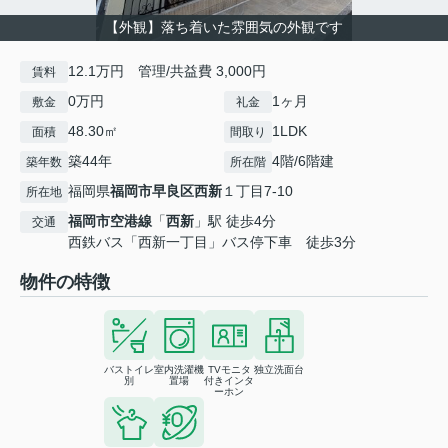
【外観】落ち着いた雰囲気の外観です
12.1万円 管理/共益費 3,000円
賃料
0万円
1ヶ月
敷金
礼金
48.30㎡
1LDK
面積
間取り
築44年
4階/6階建
築年数
所在階
福岡県
福岡市早良区
西新
１丁目7-10
所在地
福岡市空港線
「
西新
」駅 徒歩4分
交通
西鉄バス「西新一丁目」バス停下車 徒歩3分
物件の特徴
バストイレ
室内洗濯機
TVモニタ
独立洗面台
別
置場
付きインタ
ーホン