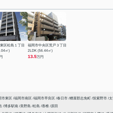
東区松島１丁目
福岡市中央区荒戸３丁目
0.04㎡)
2LDK (56.44㎡)
13.5
円
万円
岡市東区
福岡市南区
福岡市早良区
春日市
糟屋郡志免町
筑紫野市
太
吉
博多駅南
美野島
松島
香椎
原田