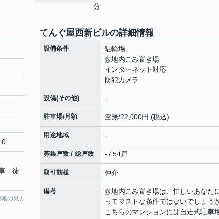
分
てんぐ屋西新ビルの詳細情報
設備条件
駐輪場
敷地内ごみ置き場
インターネット対応
防犯カメラ
設備(その他)
-
駐車場/月額
空無/22,000円 (税込)
用途地域
-
10
募集戸数 / 総戸数
- / 54戸
車 徒
取引態様
仲介
備考
敷地内ごみ置き場は、忙しいあなた
情報の見方
ってマストな条件ではないでしょう
こちらのマンションには自走式駐車