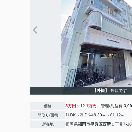
【外観】
外観です
8万円～12.1万円
管理/共益費
3,0
価格
1LDK～2LDK/48.30㎡～61.12㎡
間取り/面積
福岡県
福岡市早良区
西新
１丁目7-10
所在地