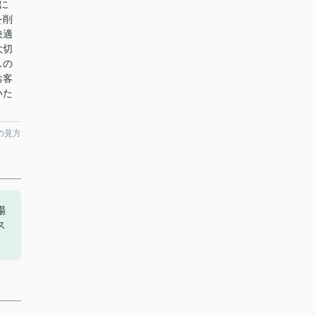
に
を削
快適
大切
しの
お客
いた
の見方
場
ス