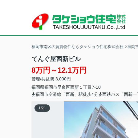
福岡市南区の賃貸物件ならタケショウ住宅株式会社
福岡
てんぐ屋西新ビル
8万円～12.1万円
管理/共益費 3,000円
福岡県
福岡市早良区
西新
１丁目7-10
福岡市空港線「西新」駅徒歩4分
西鉄バス「西新一
1
/
21