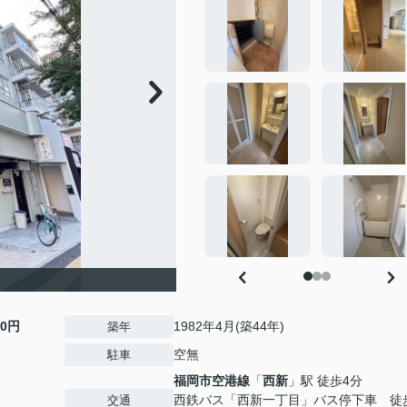
00円
1982年4月(築44年)
築年
空無
駐車
福岡市空港線
「
西新
」駅 徒歩4分
西鉄バス「西新一丁目」バス停下車 徒
交通