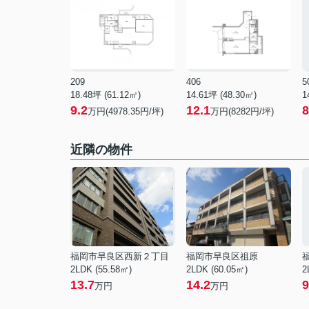
209
406
5
18.48坪 (61.12㎡)
14.61坪 (48.30㎡)
1
9.2
12.1
8
万円(4978.35円/坪)
万円(8282円/坪)
近隣の物件
福岡市早良区西新２丁目
福岡市早良区祖原
2LDK (55.58㎡)
2LDK (60.05㎡)
2
13.7
14.2
9
万円
万円