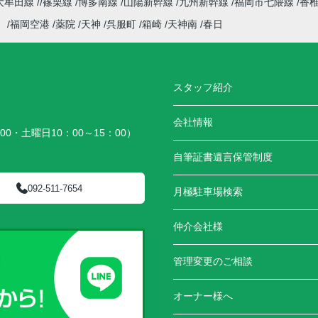
大牟田線
篠栗線
博多南線
山陽新幹線
九州新幹線
福岡市七隈線
香
）
福岡空港
薬院
天神
呉服町
箱崎
天神南
春日
スタッフ紹介
会社情報
00・土曜日10：00～15：00）
）
自筆証書遺言保管制度
092-511-7654
月極駐車場検索
仲介会社様
管理変更のご相談
オーナー様へ