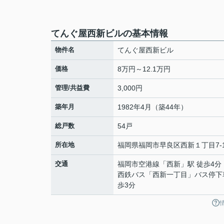
てんぐ屋西新ビルの基本情報
物件名
てんぐ屋西新ビル
価格
8万円～12.1万円
管理/共益費
3,000円
築年月
1982年4月（築44年）
総戸数
54戸
所在地
福岡県
福岡市早良区
西新
１丁目7-
交通
福岡市空港線
「
西新
」駅 徒歩4分
西鉄バス「西新一丁目」バス停下
歩3分