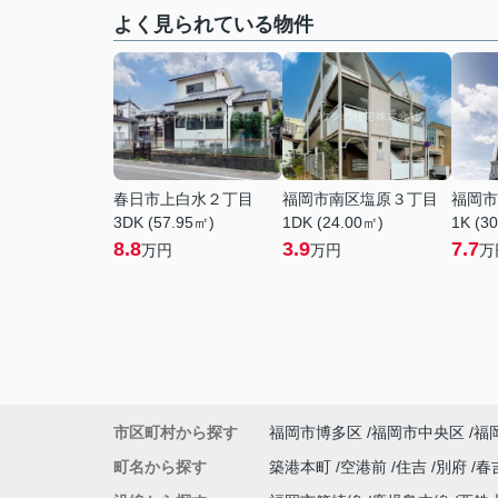
よく見られている物件
春日市上白水２丁目
福岡市南区塩原３丁目
福岡市
3DK (57.95㎡)
1DK (24.00㎡)
1K (3
8.8
3.9
7.7
万円
万円
万
市区町村から探す
福岡市博多区
福岡市中央区
福
町名から探す
築港本町
空港前
住吉
別府
春