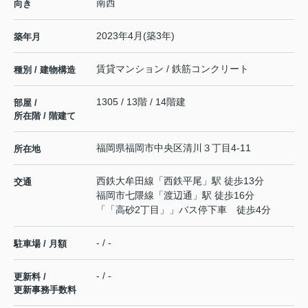
南西
向き
2023年4月(築3年)
築年月
賃貸マンション / 鉄筋コンクリート
種別 / 建物構造
1305 / 13階 / 14階建
部屋 /
所在階 / 階建て
福岡県
福岡市中央区
清川
３丁目4-11
所在地
西鉄大牟田線
「
西鉄平尾
」駅 徒歩13分
交通
福岡市七隈線
「
渡辺通
」駅 徒歩16分
「「高砂2丁目」」バス停下車 徒歩4分
- / -
駐車場 / 月額
- / -
更新料 /
更新事務手数料