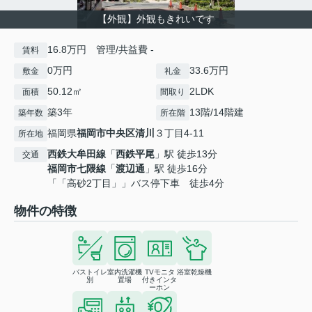
【外観】外観もきれいです
16.8万円 管理/共益費 -
賃料
0万円
33.6万円
敷金
礼金
50.12㎡
2LDK
面積
間取り
築3年
13階/14階建
築年数
所在階
福岡県
福岡市中央区
清川
３丁目4-11
所在地
西鉄大牟田線
「
西鉄平尾
」駅 徒歩13分
交通
福岡市七隈線
「
渡辺通
」駅 徒歩16分
「「高砂2丁目」」バス停下車 徒歩4分
物件の特徴
バストイレ
室内洗濯機
TVモニタ
浴室乾燥機
別
置場
付きインタ
ーホン