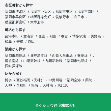
市区町村から探す
福岡市博多区
福岡市中央区
福岡市東区
福岡市南区
福岡市早良区
糟屋郡志免町
筑紫野市
春日市
糟屋郡新宮町
太宰府市
町名から探す
築港本町
空港前
住吉
別府
春吉
博多駅南
美野島
松島
香椎
原田
沿線から探す
福岡市箱崎線
鹿児島本線
西鉄大牟田線
篠栗線
博多南線
山陽新幹線
九州新幹線
福岡市七隈線
西鉄貝塚線
駅から探す
博多
西鉄福岡（天神）
中洲川端
福岡空港
薬院
天神
呉服町
箱崎
天神南
東比恵
タケショウ住宅株式会社