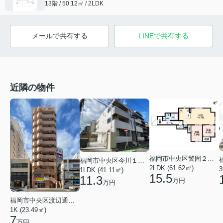
13階 / 50.12㎡ / 2LDK
メールで共有する
LINEで共有する
近隣の物件
福岡市中央区警固２丁目
福岡市中央区今川１丁目
2LDK (61.62㎡)
3
1LDK (41.11㎡)
15.5
11.3
万円
万円
福岡市中央区渡辺通５丁目
1K (23.49㎡)
7
万円