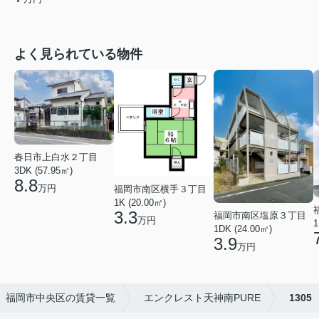
よく見られている物件
春日市上白水２丁目
3DK (57.95㎡)
8.8
万円
福岡市南区横手３丁目
1K (20.00㎡)
3.3
福岡市南区塩原３丁目
万円
1
1DK (24.00㎡)
3.9
万円
福岡市中央区の賃貸一覧
エンクレスト天神南PURE
1305