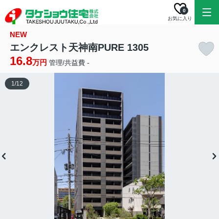
0
お気に入り
NEW
エンクレスト天神南PURE 1305
16.8
万円
管理/共益費 -
1
/
12