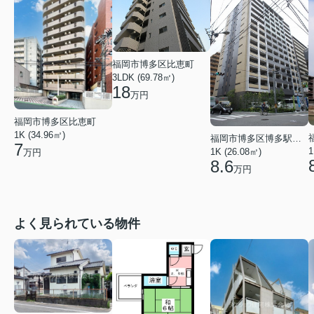
福岡市博多区比恵町
3LDK (69.78㎡)
18
万円
福岡市博多区比恵町
1K (34.96㎡)
福岡市博多区博多駅前４丁目
7
1
1K (26.08㎡)
万円
8.6
万円
よく見られている物件