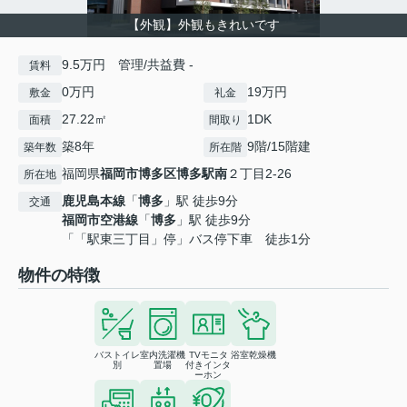
【外観】外観もきれいです
9.5万円 管理/共益費 -
賃料
0万円
19万円
敷金
礼金
27.22㎡
1DK
面積
間取り
築8年
9階/15階建
築年数
所在階
福岡県
福岡市博多区
博多駅南
２丁目2-26
所在地
鹿児島本線
「
博多
」駅 徒歩9分
交通
福岡市空港線
「
博多
」駅 徒歩9分
「「駅東三丁目」停」バス停下車 徒歩1分
物件の特徴
バストイレ
室内洗濯機
TVモニタ
浴室乾燥機
別
置場
付きインタ
ーホン