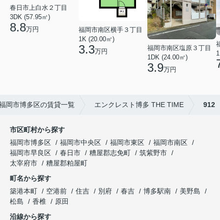
春日市上白水２丁目
3DK (57.95㎡)
8.8
万円
福岡市南区横手３丁目
1K (20.00㎡)
3.3
福岡市南区塩原３丁目
万円
1
1DK (24.00㎡)
3.9
万円
福岡市博多区の賃貸一覧
エンクレスト博多 THE TIME
912
市区町村から探す
福岡市博多区
福岡市中央区
福岡市東区
福岡市南区
福岡市早良区
春日市
糟屋郡志免町
筑紫野市
太宰府市
糟屋郡粕屋町
町名から探す
築港本町
空港前
住吉
別府
春吉
博多駅南
美野島
松島
香椎
原田
沿線から探す