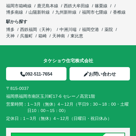
福岡市箱崎線
鹿児島本線
西鉄大牟田線
篠栗線
博多南線
山陽新幹線
九州新幹線
福岡市七隈線
香椎線
駅から探す
博多
西鉄福岡（天神）
中洲川端
福岡空港
薬院
天神
呉服町
箱崎
天神南
東比恵
タケショウ住宅株式会社
092-511-7654
お問い合わせ
〒815-0037
福岡県福岡市南区玉川町17-6 セレーノ高宮1階
営業時間：
1～3月（無休）4～12月（平日9：30～18：00・土曜
日10：00～15：00）
定休日：
1～3月（無休）4～12月（日曜日・祝日休み）