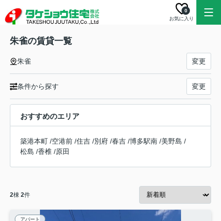
0
お気に入り
朱雀の賃貸一覧
朱雀
変更
条件から探す
変更
おすすめのエリア
築港本町
/
空港前
/
住吉
/
別府
/
春吉
/
博多駅南
/
美野島
/
松島
/
香椎
/
原田
2
棟
2
件
アパート