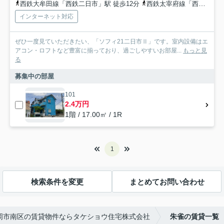
西鉄大牟田線「西鉄二日市」駅 徒歩12分
西鉄太宰府線「西鉄五条」駅 徒歩15分
インターネット対応
ぜひ一度見ていただきたい、「ソフィ21二日市Ⅱ」です。室内設備はエ
アコン・ロフトなど豊富に揃っており、過ごしやすいお部屋...
もっと見
る
募集中の部屋
101
2.4万円
1階 / 17.00㎡ / 1R
1
検索条件を変更
まとめてお問い合わせ
岡市南区の賃貸物件ならタケショウ住宅株式会社
朱雀の賃貸一覧