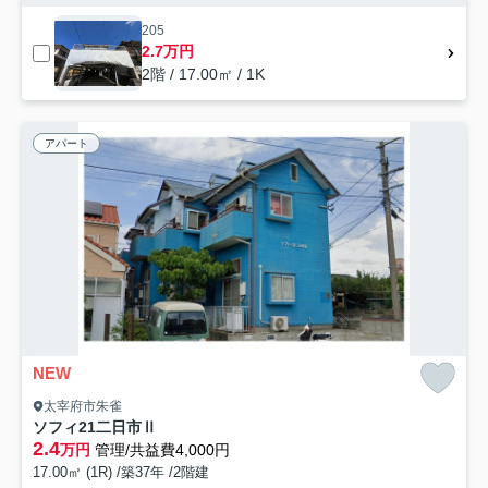
205
2.7万円
2階 / 17.00㎡ / 1K
アパート
NEW
太宰府市朱雀
ソフィ21二日市Ⅱ
2.4
万円
管理/共益費4,000円
17.00㎡ (1R) /築37年 /2階建