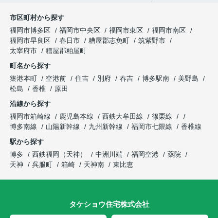
市区町村から探す
福岡市博多区
福岡市中央区
福岡市東区
福岡市南区
福岡市早良区
春日市
糟屋郡志免町
筑紫野市
太宰府市
糟屋郡粕屋町
町名から探す
築港本町
空港前
住吉
別府
春吉
博多駅南
美野島
松島
香椎
原田
沿線から探す
福岡市箱崎線
鹿児島本線
西鉄大牟田線
篠栗線
博多南線
山陽新幹線
九州新幹線
福岡市七隈線
香椎線
駅から探す
博多
西鉄福岡（天神）
中洲川端
福岡空港
薬院
天神
呉服町
箱崎
天神南
東比恵
タケショウ住宅株式会社