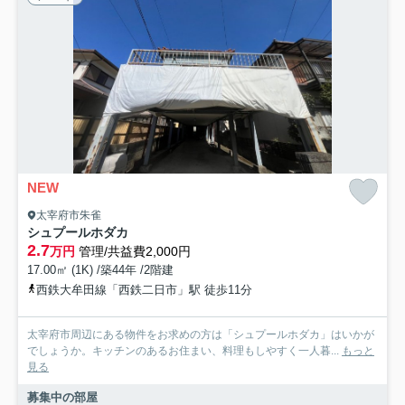
NEW
太宰府市朱雀
シュプールホダカ
2.7
万円
管理/共益費2,000円
17.00㎡ (1K) /築44年 /2階建
西鉄大牟田線「西鉄二日市」駅 徒歩11分
太宰府市周辺にある物件をお求めの方は「シュプールホダカ」はいかが
でしょうか。キッチンのあるお住まい、料理もしやすく一人暮...
もっと
見る
募集中の部屋