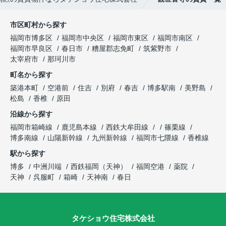
市区町村から探す
福岡市博多区
福岡市中央区
福岡市東区
福岡市南区
福岡市早良区
春日市
糟屋郡志免町
筑紫野市
太宰府市
那珂川市
町名から探す
築港本町
空港前
住吉
別府
春吉
博多駅南
美野島
松島
香椎
原田
沿線から探す
福岡市箱崎線
鹿児島本線
西鉄大牟田線
篠栗線
博多南線
山陽新幹線
九州新幹線
福岡市七隈線
香椎線
駅から探す
博多
中洲川端
西鉄福岡（天神）
福岡空港
薬院
天神
呉服町
箱崎
天神南
春日
タケショウ住宅株式会社