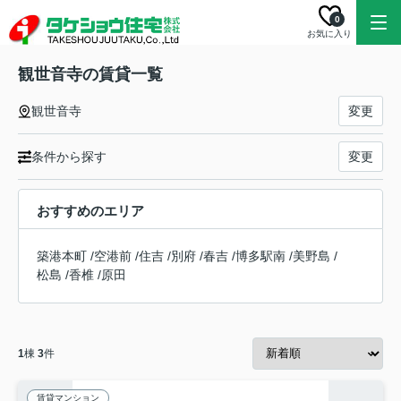
0
お気に入り
観世音寺の賃貸一覧
観世音寺
変更
条件から探す
変更
おすすめのエリア
築港本町
/
空港前
/
住吉
/
別府
/
春吉
/
博多駅南
/
美野島
/
松島
/
香椎
/
原田
1
棟
3
件
賃貸マンション