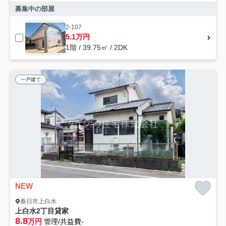
募集中の部屋
2-107
5.1万円
1階 / 39.75㎡ / 2DK
一戸建て
NEW
春日市上白水
上白水2丁目貸家
8.8
万円
管理/共益費-