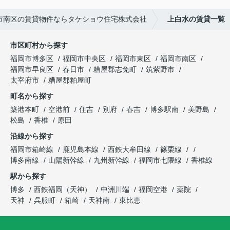
市南区の賃貸物件ならタケショウ住宅株式会社
上白水の賃貸一覧
市区町村から探す
福岡市博多区
福岡市中央区
福岡市東区
福岡市南区
福岡市早良区
春日市
糟屋郡志免町
筑紫野市
太宰府市
糟屋郡粕屋町
町名から探す
築港本町
空港前
住吉
別府
春吉
博多駅南
美野島
松島
香椎
原田
沿線から探す
福岡市箱崎線
鹿児島本線
西鉄大牟田線
篠栗線
博多南線
山陽新幹線
九州新幹線
福岡市七隈線
香椎線
駅から探す
博多
西鉄福岡（天神）
中洲川端
福岡空港
薬院
天神
呉服町
箱崎
天神南
東比恵