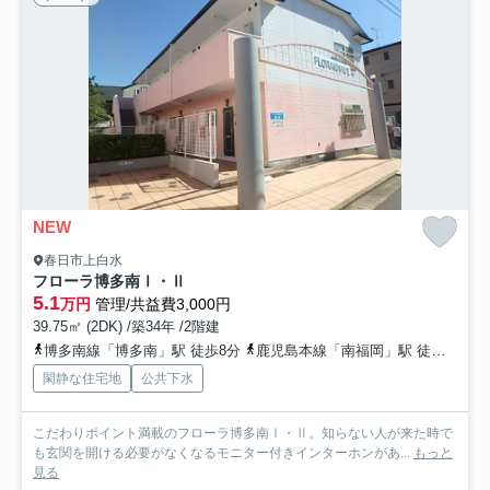
NEW
春日市上白水
フローラ博多南Ⅰ・Ⅱ
5.1
万円
管理/共益費3,000円
39.75㎡ (2DK) /築34年 /2階建
博多南線「博多南」駅 徒歩8分
鹿児島本線「南福岡」駅 徒歩47分
閑静な住宅地
公共下水
こだわりポイント満載のフローラ博多南Ⅰ・Ⅱ。知らない人が来た時で
も玄関を開ける必要がなくなるモニター付きインターホンがあ...
もっと
見る