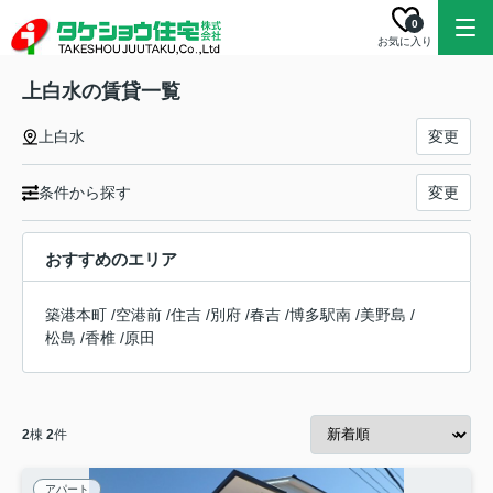
0
お気に入り
上白水の賃貸一覧
上白水
変更
条件から探す
変更
おすすめのエリア
築港本町
/
空港前
/
住吉
/
別府
/
春吉
/
博多駅南
/
美野島
/
松島
/
香椎
/
原田
2
棟
2
件
アパート