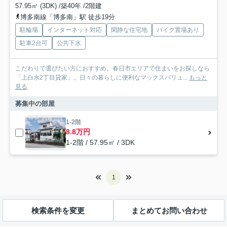
57.95㎡ (3DK) /築40年 /2階建
博多南線「博多南」駅 徒歩19分
駐輪場
インターネット対応
閑静な住宅地
バイク置場あり
駐車2台可
公共下水
こだわりで選びたい方におすすめ。春日市エリアで住まいをお探しなら
「上白水2丁目貸家」。日々の暮らしに便利なマックスバリュ...
もっと
見る
募集中の部屋
1-2階
8.8万円
1-2階 / 57.95㎡ / 3DK
1
検索条件を変更
まとめてお問い合わせ