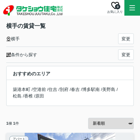
0
お気に入り
横手の賃貸一覧
横手
変更
条件から探す
変更
おすすめのエリア
築港本町
/
空港前
/
住吉
/
別府
/
春吉
/
博多駅南
/
美野島
/
松島
/
香椎
/
原田
1
棟
1
件
アパート