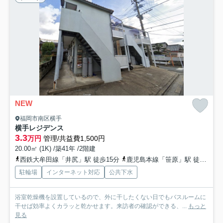
NEW
福岡市南区横手
横手レジデンス
3.3
万円
管理/共益費1,500円
20.00㎡ (1K) /築41年 /2階建
西鉄大牟田線「井尻」駅 徒歩15分
鹿児島本線「笹原」駅 徒歩20分
駐輪場
インターネット対応
公共下水
浴室乾燥機を設置しているので、外に干したくない日でもバスルームに
干せば効率よくカラッと乾かせます。来訪者の確認ができる、...
もっと
見る