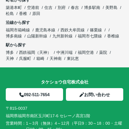
町名から探す
築港本町
空港前
住吉
別府
春吉
博多駅南
美野島
松島
香椎
原田
沿線から探す
福岡市箱崎線
鹿児島本線
西鉄大牟田線
篠栗線
博多南線
山陽新幹線
九州新幹線
福岡市七隈線
香椎線
駅から探す
博多
西鉄福岡（天神）
中洲川端
福岡空港
薬院
天神
呉服町
箱崎
天神南
東比恵
タケショウ住宅株式会社
092-511-7654
お問い合わせ
〒815-0037
福岡県福岡市南区玉川町17-6 セレーノ高宮1階
営業時間：
1～3月（無休）4～12月（平日9：30～18：00・土曜