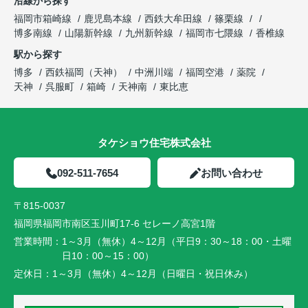
沿線から探す
福岡市箱崎線
鹿児島本線
西鉄大牟田線
篠栗線
博多南線
山陽新幹線
九州新幹線
福岡市七隈線
香椎線
駅から探す
博多
西鉄福岡（天神）
中洲川端
福岡空港
薬院
天神
呉服町
箱崎
天神南
東比恵
タケショウ住宅株式会社
092-511-7654
お問い合わせ
〒815-0037
福岡県福岡市南区玉川町17-6 セレーノ高宮1階
営業時間：
1～3月（無休）4～12月（平日9：30～18：00・土曜
日10：00～15：00）
定休日：
1～3月（無休）4～12月（日曜日・祝日休み）