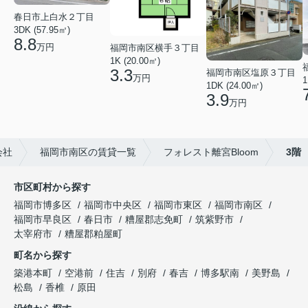
春日市上白水２丁目
3DK (57.95㎡)
8.8
万円
福岡市南区横手３丁目
1K (20.00㎡)
3.3
福岡市南区塩原３丁目
万円
1
1DK (24.00㎡)
3.9
万円
会社
福岡市南区の賃貸一覧
フォレスト離宮Bloom
3階
市区町村から探す
福岡市博多区
福岡市中央区
福岡市東区
福岡市南区
福岡市早良区
春日市
糟屋郡志免町
筑紫野市
太宰府市
糟屋郡粕屋町
町名から探す
築港本町
空港前
住吉
別府
春吉
博多駅南
美野島
松島
香椎
原田