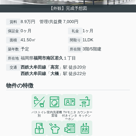
【外観】完成予想図
8.9万円 管理/共益費 7,000円
賃料
0ヶ月
1ヶ月
保証金
礼金
41.50㎡
1LDK
面積
間取り
予定
3階/5階建
築年数
所在階
福岡県
福岡市南区
若久
１丁目
所在地
西鉄大牟田線
「
高宮
」駅 徒歩20分
交通
西鉄大牟田線
「
大橋
」駅 徒歩22分
物件の特徴
バストイレ
室内洗濯機
TVモニタ
カウンター
別
置場
付きインタ
キッチン
ーホン