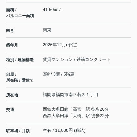
41.50㎡ / -
面積 /
バルコニー面積
南東
向き
2026年12月(予定)
築年月
賃貸マンション / 鉄筋コンクリート
種別 / 建物構造
3階 / 3階 / 5階建
部屋 /
所在階 / 階建て
福岡県
福岡市南区
若久
１丁目
所在地
西鉄大牟田線
「
高宮
」駅 徒歩20分
交通
西鉄大牟田線
「
大橋
」駅 徒歩22分
空有 / 11,000円 (税込)
駐車場 / 月額