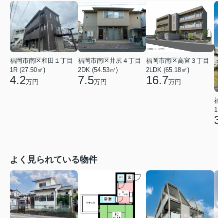
福岡市南区和田１丁目
福岡市南区井尻４丁目
福岡市南区高宮３丁目
1R (27.50㎡)
2DK (54.53㎡)
2LDK (65.18㎡)
4.2
7.5
16.7
万円
万円
万円
1
よく見られている物件