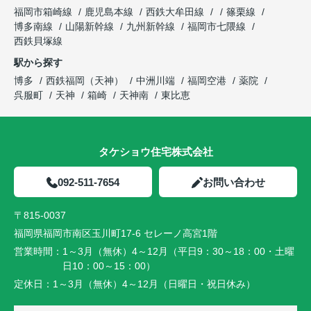
福岡市箱崎線
鹿児島本線
西鉄大牟田線
篠栗線
博多南線
山陽新幹線
九州新幹線
福岡市七隈線
西鉄貝塚線
駅から探す
博多
西鉄福岡（天神）
中洲川端
福岡空港
薬院
呉服町
天神
箱崎
天神南
東比恵
タケショウ住宅株式会社
092-511-7654
お問い合わせ
〒815-0037
福岡県福岡市南区玉川町17-6 セレーノ高宮1階
営業時間：
1～3月（無休）4～12月（平日9：30～18：00・土曜
日10：00～15：00）
定休日：
1～3月（無休）4～12月（日曜日・祝日休み）