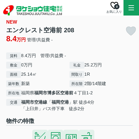
0
お気に入り
NEW
エンクレスト空港前 208
8.4
万円
管理/共益費 -
8.4万円 管理/共益費 -
賃料
0万円
25.2万円
敷金
礼金
25.14㎡
1R
面積
間取り
新築
2階/14階建
築年数
所在階
福岡県
福岡市博多区
空港前
４丁目1-2
所在地
福岡市空港線
「
福岡空港
」駅 徒歩4分
交通
「上臼井」バス停下車 徒歩2分
物件の特徴