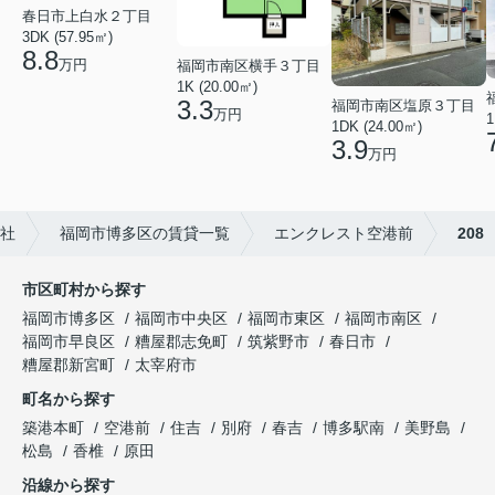
春日市上白水２丁目
3DK (57.95㎡)
8.8
万円
福岡市南区横手３丁目
1K (20.00㎡)
3.3
福岡市南区塩原３丁目
万円
1
1DK (24.00㎡)
3.9
万円
社
福岡市博多区の賃貸一覧
エンクレスト空港前
208
市区町村から探す
福岡市博多区
福岡市中央区
福岡市東区
福岡市南区
福岡市早良区
糟屋郡志免町
筑紫野市
春日市
糟屋郡新宮町
太宰府市
町名から探す
築港本町
空港前
住吉
別府
春吉
博多駅南
美野島
松島
香椎
原田
沿線から探す