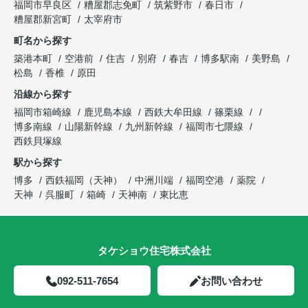
福岡市早良区
糟屋郡志免町
筑紫野市
春日市
糟屋郡新宮町
太宰府市
町名から探す
築港本町
空港前
住吉
別府
春吉
博多駅南
美野島
松島
香椎
原田
沿線から探す
福岡市箱崎線
鹿児島本線
西鉄大牟田線
篠栗線
博多南線
山陽新幹線
九州新幹線
福岡市七隈線
西鉄貝塚線
駅から探す
博多
西鉄福岡（天神）
中洲川端
福岡空港
薬院
天神
呉服町
箱崎
天神南
東比恵
タケショウ住宅株式会社
092-511-7654
お問い合わせ