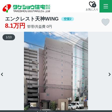
0
お気に入り
エンクレスト天神WING
空室2
8.1万円
管理/共益費 0円
1
/
10