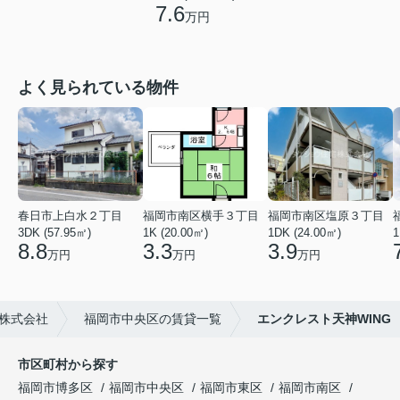
7.6
万円
よく見られている物件
春日市上白水２丁目
福岡市南区横手３丁目
福岡市南区塩原３丁目
3DK (57.95㎡)
1K (20.00㎡)
1DK (24.00㎡)
1
8.8
3.3
3.9
万円
万円
万円
株式会社
福岡市中央区の賃貸一覧
エンクレスト天神WING
市区町村から探す
福岡市博多区
福岡市中央区
福岡市東区
福岡市南区