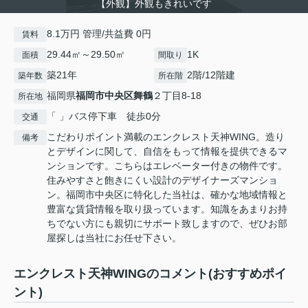
【外観】外観もきれいです
8.1万円 管理/共益費 0円
賃料
29.44㎡～29.50㎡
1K
面積
間取り
築21年
2階/12階建
築年数
所在階
福岡県
福岡市中央区
舞鶴
２丁目8-18
所在地
「 」バス停下車 徒歩0分
交通
こだわりポイント満載のエンクレスト天神WING。造り
備考
とデザインに関して、自信をもって情報を提供できるマ
ンションです。こちらはエレベーター付きの物件です。
住みやすさと飽きにくい設計のデザイナーズマンショ
ン。福岡市中央区に特化した当社は、確かな地域情報と
豊富な賃貸情報を取り扱っています。知識をあまりお持
ちでない方にも親切にサポート致しますので、ぜひお部
屋探しは当社にお任せ下さい。
エンクレスト天神WINGのコメント(おすすめポイ
ント)