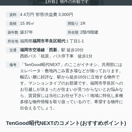
【外観】物件の外観です
4.4万円 管理/共益費 3,000円
賃料
15.95㎡
1R
面積
間取り
築37年
2階/9階建
築年数
所在階
福岡県
福岡市早良区
昭代
１丁目1-1
所在地
福岡市空港線
「
西新
」駅 徒歩10分
交通
西鉄バス「祖原」バス停下車 徒歩1分
「TenGood昭代NEXT」のここがイチオシ。共用部には
備考
エレベータ・敷地内ごみ置き場などが揃っております。
幅広い層に好評な、駅から徒歩10分に立地する物件で
す。マンションタイプのお部屋です。福岡市早良区への
お引越しが決まったが住まいが見つからないとお悩みな
ら、賃貸探しは当社にお任せ下さい！地域に特化し多種
多様な物件情報を取り扱っているので、希望する物件に
出会えるでしょう。
TenGood昭代NEXTのコメント(おすすめポイント)