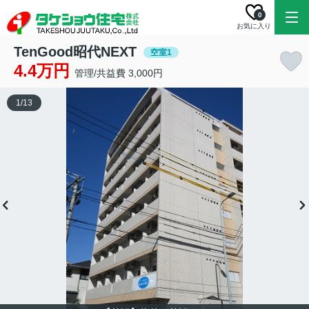
0
お気に入り
TenGood昭代NEXT
空室1
4.4万円
管理/共益費 3,000円
1
/
13