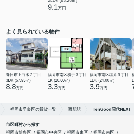
2LDK (53.26㎡)
9.1
万円
よく見られている物件
春日市上白水２丁目
福岡市南区横手３丁目
福岡市南区塩原３丁目
3DK (57.95㎡)
1K (20.00㎡)
1DK (24.00㎡)
1
8.8
3.3
3.9
万円
万円
万円
福岡市早良区の賃貸一覧
西新駅
TenGood昭代NEXT
市区町村から探す
福岡市博多区
福岡市中央区
福岡市東区
福岡市南区