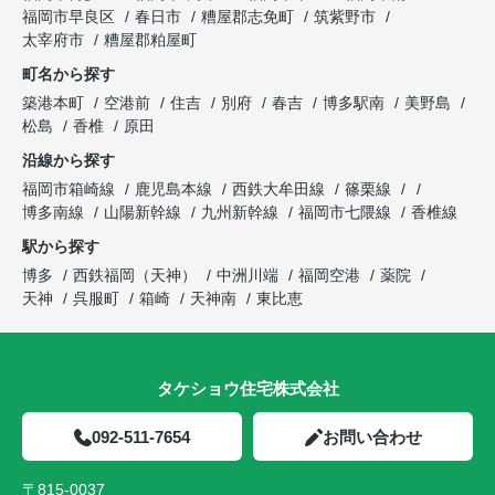
福岡市早良区
春日市
糟屋郡志免町
筑紫野市
太宰府市
糟屋郡粕屋町
町名から探す
築港本町
空港前
住吉
別府
春吉
博多駅南
美野島
松島
香椎
原田
沿線から探す
福岡市箱崎線
鹿児島本線
西鉄大牟田線
篠栗線
博多南線
山陽新幹線
九州新幹線
福岡市七隈線
香椎線
駅から探す
博多
西鉄福岡（天神）
中洲川端
福岡空港
薬院
天神
呉服町
箱崎
天神南
東比恵
タケショウ住宅株式会社
092-511-7654
お問い合わせ
〒815-0037