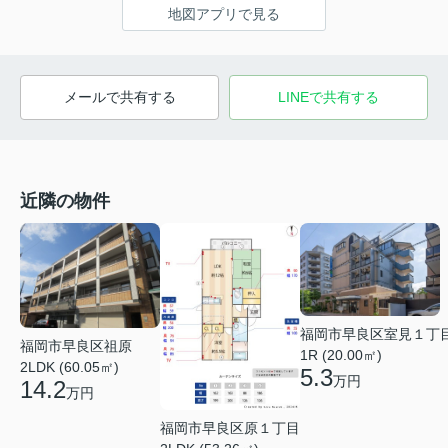
地図アプリで見る
メールで共有する
LINEで共有する
近隣の物件
福岡市早良区室見１丁
福岡市早良区祖原
1R (20.00㎡)
2LDK (60.05㎡)
5.3
万円
14.2
万円
福岡市早良区原１丁目